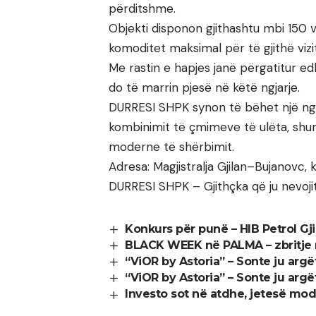
përditshme.
Objekti disponon gjithashtu mbi 150 
komoditet maksimal për të gjithë vizi
Me rastin e hapjes janë përgatitur ed
do të marrin pjesë në këtë ngjarje.
DURRESI SHPK synon të bëhet një nga 
kombinimit të çmimeve të ulëta, sh
moderne të shërbimit.
Adresa: Magjistralja Gjilan–Bujanovc, k
DURRESI SHPK – Gjithçka që ju nevoji
Konkurs për punë – HIB Petrol Gji
BLACK WEEK në PALMA – zbritje 
“ViOR by Astoria” – Sonte ju arg
“ViOR by Astoria” – Sonte ju arg
Investo sot në atdhe, jetesë m