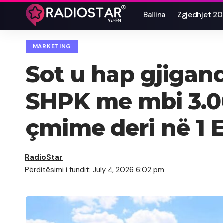
Ballina
Zgjedhjet 2
MARKETING
Sot u hap gjigandi
SHPK me mbi 3.0
çmime deri në 1 
RadioStar
Përditësimi i fundit: July 4, 2026 6:02 pm