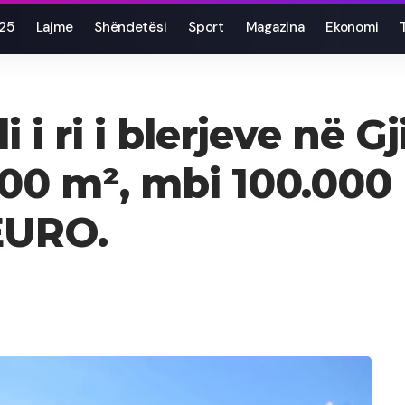
025
Lajme
Shëndetësi
Sport
Magazina
Ekonomi
 i ri i blerjeve në 
00 m², mbi 100.000
EURO.