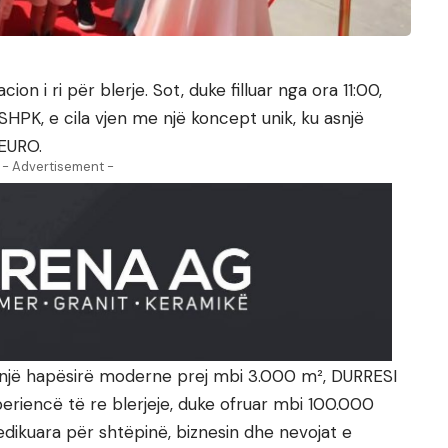
cion i ri për blerje. Sot, duke filluar nga ora 11:00,
SHPK, e cila vjen me një koncept unik, ku asnjë
EURO.
- Advertisement -
 një hapësirë moderne prej mbi 3.000 m², DURRESI
eriencë të re blerjeje, duke ofruar mbi 100.000
dikuara për shtëpinë, biznesin dhe nevojat e