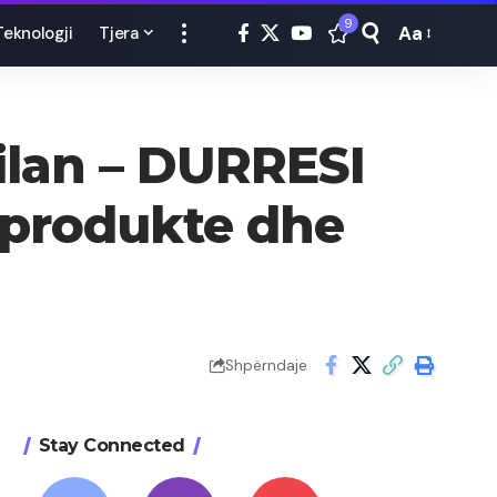
9
Aa
Teknologji
Tjera
Font
Resizer
Gjilan – DURRESI
 produkte dhe
Shpërndaje
Stay Connected