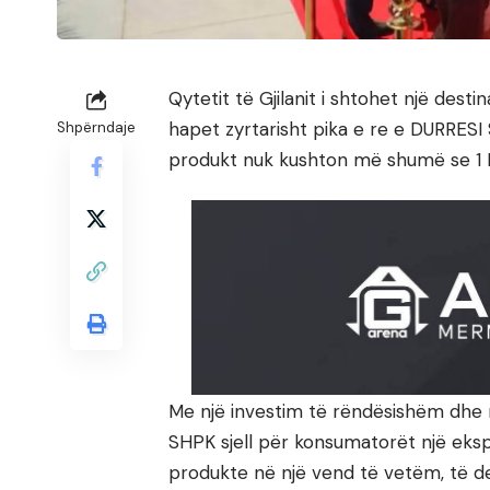
Qytetit të Gjilanit i shtohet një destina
hapet zyrtarisht pika e re e DURRESI 
Shpërndaje
produkt nuk kushton më shumë se 1 
Me një investim të rëndësishëm dhe
SHPK sjell për konsumatorët një eksp
produkte në një vend të vetëm, të de