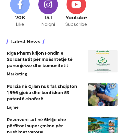
70K
141
Youtube
Like
Ndiqni
Subscribe
Latest News
Riga Pharm krijon Fondin e
Solidaritetit për mbështetje të
punonjësve dhe komunitetit
Marketing
Policia në Gjilan nuk fal, shqipton
1,996 gjoba dhe konfiskon 53
patentë-shoferë
Lajme
Rezervoni sot në 6Milje dhe
përfitoni super çmime për
pushimet verore!