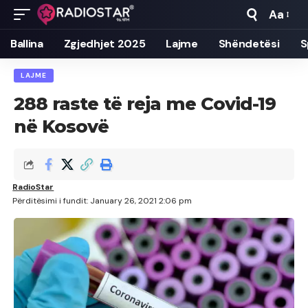
Aa
Font
Resizer
Ballina
Zgjedhjet 2025
Lajme
Shëndetësi
S
LAJME
288 raste të reja me Covid-19
në Kosovë
RadioStar
Përditësimi i fundit: January 26, 2021 2:06 pm