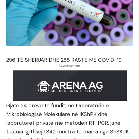
256 TË SHËRUAR DHE 288 RASTE ME COVID-19!
- Advertisement -
Gjatë 24 orëve të fundit, në Laboratorin e
Mikrobiologjisë Molekulare në IKShPK dhe
laboratoret private me metodën RT-PCR, janë
testuar gjithsej 1.842 mostra të marra nga ShSKUK