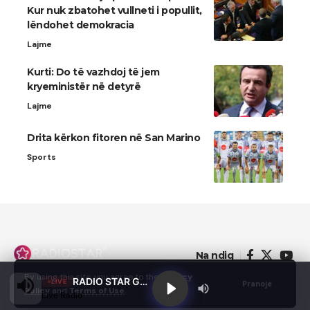
Kur nuk zbatohet vullneti i popullit,
lëndohet demokracia
Lajme
Kurti: Do të vazhdoj të jem
kryeministër në detyrë
Lajme
Drita kërkon fitoren në San Marino
Sports
Na ndiq
By using this site, you agree to the
Privacy
RADIO STAR GJILAN
LIVE
Pranoje
Policy
and
Terms of Use
.
Live Radio
© 2022 - Domainterm.com - All Rights Reserved.