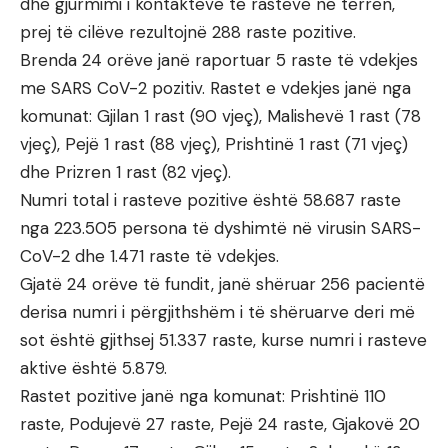
dhe gjurmimi i kontakteve të rasteve në terren,
prej të cilëve rezultojnë 288 raste pozitive.
Brenda 24 orëve janë raportuar 5 raste të vdekjes
me SARS CoV-2 pozitiv. Rastet e vdekjes janë nga
komunat: Gjilan 1 rast (90 vjeç), Malishevë 1 rast (78
vjeç), Pejë 1 rast (88 vjeç), Prishtinë 1 rast (71 vjeç)
dhe Prizren 1 rast (82 vjeç).
Numri total i rasteve pozitive është 58.687 raste
nga 223.505 persona të dyshimtë në virusin SARS-
CoV-2 dhe 1.471 raste të vdekjes.
Gjatë 24 orëve të fundit, janë shëruar 256 pacientë
derisa numri i përgjithshëm i të shëruarve deri më
sot është gjithsej 51.337 raste, kurse numri i rasteve
aktive është 5.879.
Rastet pozitive janë nga komunat: Prishtinë 110
raste, Podujevë 27 raste, Pejë 24 raste, Gjakovë 20