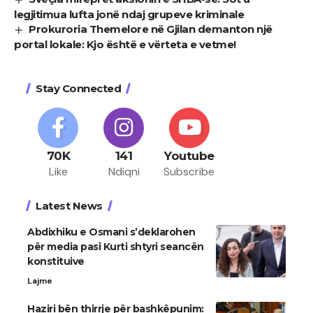
legjitimua lufta jonë ndaj grupeve kriminale
Prokuroria Themelore në Gjilan demanton një
portal lokale: Kjo është e vërteta e vetme!
Stay Connected
70K
141
Youtube
Like
Ndiqni
Subscribe
Latest News
Abdixhiku e Osmani s’deklarohen
për media pasi Kurti shtyri seancën
konstituive
Lajme
Haziri bën thirrje për bashkëpunim: