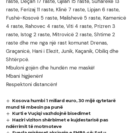
raste, Deçan 17 raste, Gjilan 15 raste, Suharekë 13
raste, Ferizaj 11 raste, Klinë 7 raste, Lipjan 6 raste,
Fushë-Kosovë 5 raste, Malishevë 5 raste, Kamenicë
4 raste, Rahovec 4 raste, Viti 4 raste, Prizren 3
raste, Istog 2 raste, Mitrovicë 2 raste, Shtime 2
raste dhe me nga një rast komunat Drenas,
Graçanicë, Hani i Elezit, Junik, Kaçanik, Obiliq dhe
Shtërpcë.
Mbuloni gojën dhe hundën me maskë!
Mbani higjienën!
Respektoni distancën!
Kosova humbi 1 miliard euro, 30 mijë qytetarë
mund të mbesin pa punë
Kurti e Vuçiqi vazhdojnë bisedimet
Haziri viziton shërbimet e kujdestarisë pas
ndërrimit të motmoteve
Sveçla mirëpret aksionin e SHBA-së: Sot u