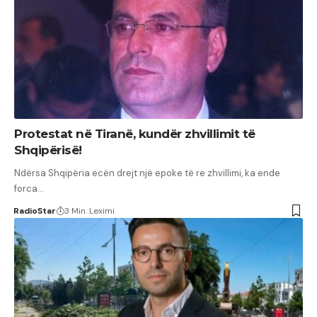
Protestat në Tiranë, kundër zhvillimit të
Shqipërisë!
Ndërsa Shqipëria ecën drejt një epoke të re zhvillimi, ka ende
forca…
RadioStar
3 Min. Leximi