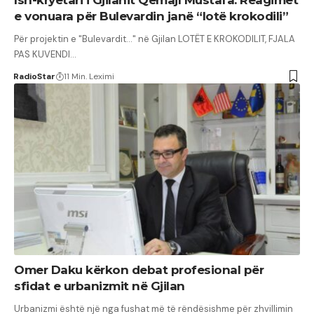
Ish-kryetari i Gjilanit Qemajl Mustafa: Reagimet
e vonuara për Bulevardin janë “lotë krokodili”
Për projektin e "Bulevardit..." në Gjilan LOTËT E KROKODILIT, FJALA
PAS KUVENDI…
RadioStar
11 Min. Leximi
Omer Daku kërkon debat profesional për
sfidat e urbanizmit në Gjilan
Urbanizmi është një nga fushat më të rëndësishme për zhvillimin