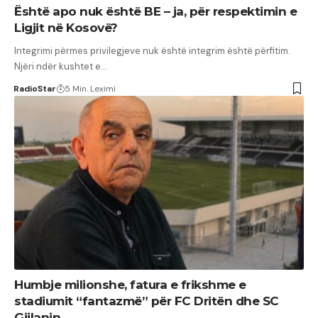
Është apo nuk është BE – ja, për respektimin e
Ligjit në Kosovë?
Integrimi përmes privilegjeve nuk është integrim është përfitim.
Njëri ndër kushtet e…
RadioStar
5 Min. Leximi
Humbje milionshe, fatura e frikshme e
stadiumit “fantazmë” për FC Dritën dhe SC
Gjilanin