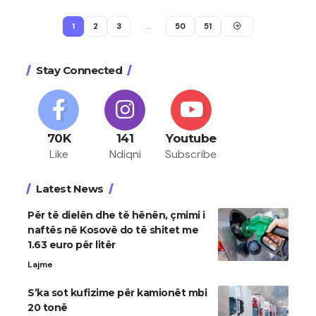
1
2
3
…
50
51
Stay Connected
70K
141
Youtube
Like
Ndiqni
Subscribe
Latest News
Për të dielën dhe të hënën, çmimi i
naftës në Kosovë do të shitet me
1.63 euro për litër
Lajme
S’ka sot kufizime për kamionët mbi
20 tonë