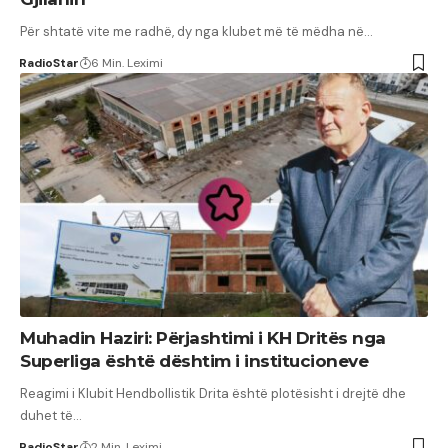
Për shtatë vite me radhë, dy nga klubet më të mëdha në…
RadioStar
6 Min. Leximi
Muhadin Haziri: Përjashtimi i KH Dritës nga
Superliga është dështim i institucioneve
Reagimi i Klubit Hendbollistik Drita është plotësisht i drejtë dhe
duhet të…
RadioStar
2 Min. Leximi