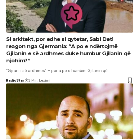
Si arkitekt, por edhe si qytetar, Sabi Deti
reagon nga Gjermania: “A po e ndërtojmë
Gjilanin e së ardhmes duke humbur Gjilanin që
njohim?”
“Gjilani i së ardhmes” – por a po e humbim Gjilanin që…
RadioStar
3 Min. Leximi