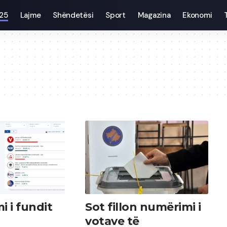
025
Lajme
Shëndetësi
Sport
Magazina
Ekonomi
i i fundit
Sot fillon numërimi i
votave të