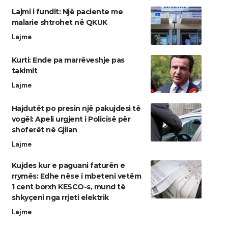
Lajmi i fundit: Një paciente me
malarie shtrohet në QKUK
Lajme
Kurti: Ende pa marrëveshje pas
takimit
Lajme
Hajdutët po presin një pakujdesi të
vogël: Apeli urgjent i Policisë për
shoferët në Gjilan
Lajme
Kujdes kur e paguani faturën e
rrymës: Edhe nëse i mbeteni vetëm
1 cent borxh KESCO-s, mund të
shkyçeni nga rrjeti elektrik
Lajme