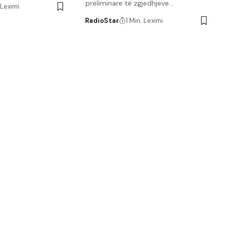
preliminare të zgjedhjeve…
 Leximi
RadioStar
1 Min. Leximi