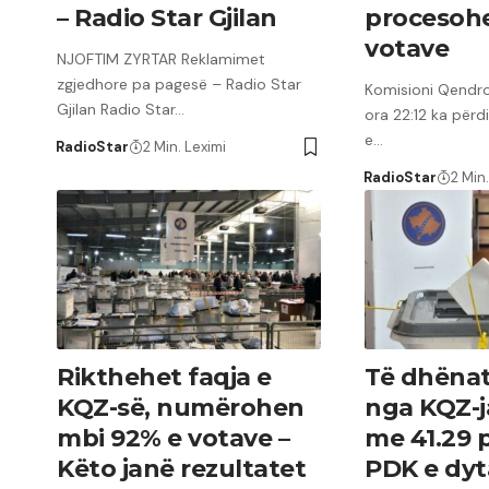
– Radio Star Gjilan
procesohe
votave
NJOFTIM ZYRTAR Reklamimet
zgjedhore pa pagesë – Radio Star
Komisioni Qendro
Gjilan Radio Star…
ora 22:12 ka përd
e…
RadioStar
2 Min. Leximi
RadioStar
2 Min.
Rikthehet faqja e
Të dhënat
KQZ-së, numërohen
nga KQZ-j
mbi 92% e votave –
me 41.29 p
Këto janë rezultatet
PDK e dy