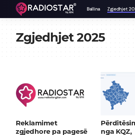
Ballina
Zgjedhjet 2
Zgjedhjet 2025
Reklamimet
Përditësim
zgjedhore pa pagesë
nga KQZ,