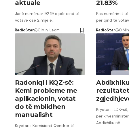
aktuale
21.83%
Janë numëruar 92.19 e për qind të
Pas numërimit t
votave ose 2 mijë e…
për qind të votav
RadioStar
0 Min. Leximi
RadioStar
0 Min
Radoniqi i KQZ-së:
Abdixhiku
Kemi probleme me
rezultatet
aplikacionin, votat
zgjedhjev
do të mblidhen
Kryetari i LDK-së,
manualisht
për kryesministër
Abdixhiku në…
Kryetari i Komisionit Qendror të