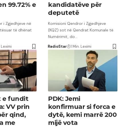
n 99.72% e
kandidatëve për
deputetë
r i Zgjedhjeve në
Komisioni Qendror i Zgjedhjeve
itësuar të dhënat
(KQZ) sot në Qendrat Komunale të
Numërimit, do…
 Leximi
RadioStar
1 Min. Leximi
 e fundit
PDK: Jemi
a: VV prin
konfirmuar si forca e
ër qind,
dytë, kemi marrë 200
ta me
mijë vota