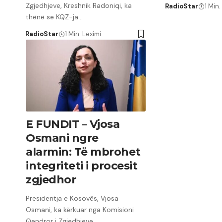
Zgjedhjeve, Kreshnik Radoniqi, ka
RadioStar
1 Min.
thënë se KQZ-ja…
RadioStar
1 Min. Leximi
E FUNDIT – Vjosa
Osmani ngre
alarmin: Të mbrohet
integriteti i procesit
zgjedhor
Presidentja e Kosovës, Vjosa
Osmani, ka kërkuar nga Komisioni
Qendror i Zgjedhjeve…