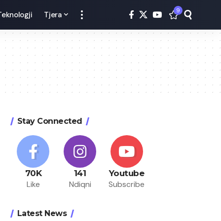
9
Teknologji
Tjera
Stay Connected
70K
141
Youtube
Like
Ndiqni
Subscribe
Latest News