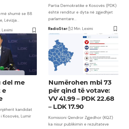
Partia Demokratike e Kosovës (PDK)
është renditur e dyta në zgjedhjet
ë më shumë se 88
parlamentare…
e, Lëvizja…
RadioStar
2 Min. Leximi
. Leximi
 del me
Numërohen mbi 73
 e
për qind të votave:
e
VV 41.99 – PDK 22.68
– LDK 17.90
 njëherit kandidat
 i Kosovës, Lumir
Komisioni Qendror Zgjedhor (KQZ)
ka nisur publikimin e rezultateve