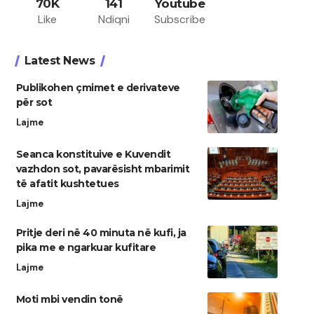
70K
141
Youtube
Like
Ndiqni
Subscribe
Latest News
Publikohen çmimet e derivateve
për sot
Lajme
Seanca konstituive e Kuvendit
vazhdon sot, pavarësisht mbarimit
të afatit kushtetues
Lajme
Pritje deri në 40 minuta në kufi, ja
pika me e ngarkuar kufitare
Lajme
Moti mbi vendin tonë