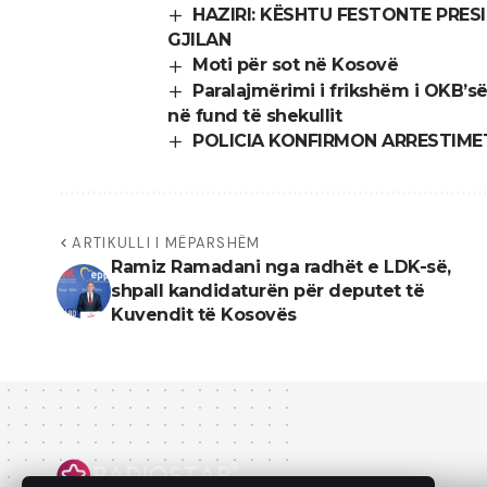
HAZIRI: KËSHTU FESTONTE PRES
GJILAN
Moti për sot në Kosovë
Paralajmërimi i frikshëm i OKB’s
në fund të shekullit
POLICIA KONFIRMON ARRESTIMET
ARTIKULLI I MËPARSHËM
Ramiz Ramadani nga radhët e LDK-së,
shpall kandidaturën për deputet të
Kuvendit të Kosovës