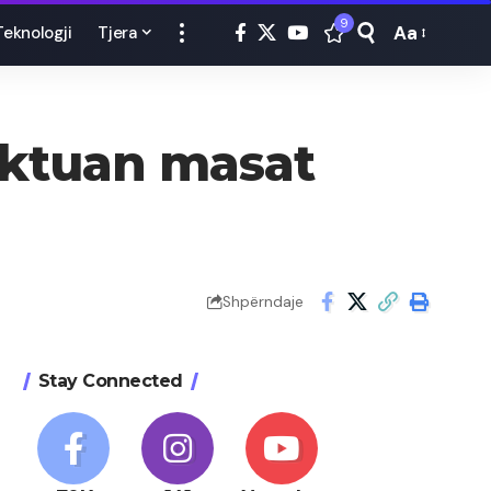
9
Aa
Teknologji
Tjera
Font
Resizer
ektuan masat
Shpërndaje
Stay Connected