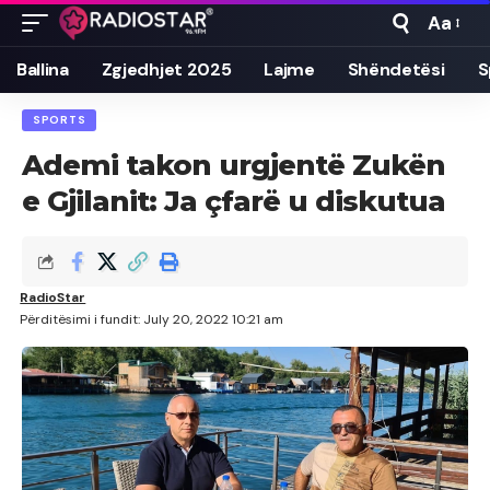
Aa
Font
Resizer
Ballina
Zgjedhjet 2025
Lajme
Shëndetësi
S
SPORTS
Ademi takon urgjentë Zukën
e Gjilanit: Ja çfarë u diskutua
RadioStar
Përditësimi i fundit: July 20, 2022 10:21 am