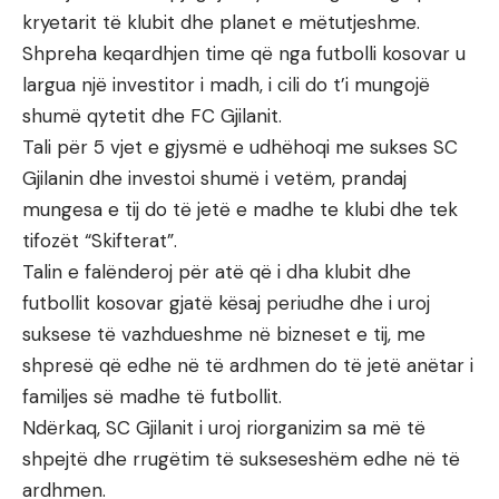
kryetarit të klubit dhe planet e mëtutjeshme.
Shpreha keqardhjen time që nga futbolli kosovar u
largua një investitor i madh, i cili do t’i mungojë
shumë qytetit dhe FC Gjilanit.
Tali për 5 vjet e gjysmë e udhëhoqi me sukses SC
Gjilanin dhe investoi shumë i vetëm, prandaj
mungesa e tij do të jetë e madhe te klubi dhe tek
tifozët “Skifterat”.
Talin e falënderoj për atë që i dha klubit dhe
futbollit kosovar gjatë kësaj periudhe dhe i uroj
suksese të vazhdueshme në bizneset e tij, me
shpresë që edhe në të ardhmen do të jetë anëtar i
familjes së madhe të futbollit.
Ndërkaq, SC Gjilanit i uroj riorganizim sa më të
shpejtë dhe rrugëtim të sukseseshëm edhe në të
ardhmen.