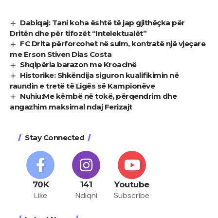
Dabiqaj: Tani koha është të jap gjithëçka për
Dritën dhe për tifozët “Intelektualët”
FC Drita përforcohet në sulm, kontratë një vjeçare
me Erson Stiven Dias Costa
Shqipëria barazon me Kroacinë
Historike: Shkëndija siguron kualifikimin në
raundin e tretë të Ligës së Kampionëve
Nuhiu:Me këmbë në tokë, përqendrim dhe
angazhim maksimal ndaj Ferizajt
Stay Connected
70K
141
Youtube
Like
Ndiqni
Subscribe