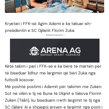
Kryetari i FFK-së Agim Ademi e ka takuar ish-
presidentin e SC Gjilanit Florim Zuka.
- Advertisement -
Këtë takim i pari i FFK-së e ka bërë të martën për
të biseduar lidhur me largimin që bëri Zuka nga
futbolli kosovar.
Më poshtë postimi i Ademit për takimin me Zukën:
Sot në vilën e tij në Buna të Ulqinit e takova Florim
Zukën (Talin), ku biseduam rreth largimit të tij nga
SC Gjilani. Ai e shpjegoj arsyen e largimit nga posti i