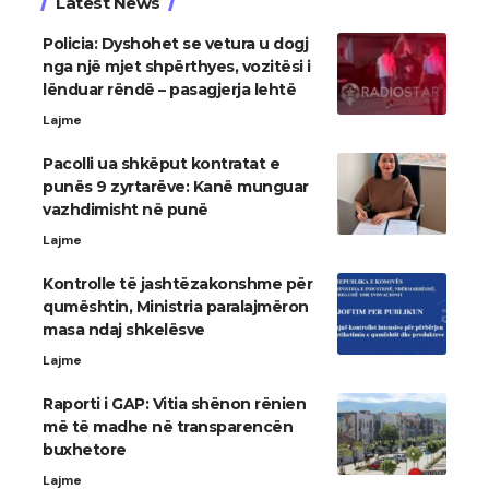
Latest News
Policia: Dyshohet se vetura u dogj
nga një mjet shpërthyes, vozitësi i
lënduar rëndë – pasagjerja lehtë
Lajme
Pacolli ua shkëput kontratat e
punës 9 zyrtarëve: Kanë munguar
vazhdimisht në punë
Lajme
Kontrolle të jashtëzakonshme për
qumështin, Ministria paralajmëron
masa ndaj shkelësve
Lajme
Raporti i GAP: Vitia shënon rënien
më të madhe në transparencën
buxhetore
Lajme