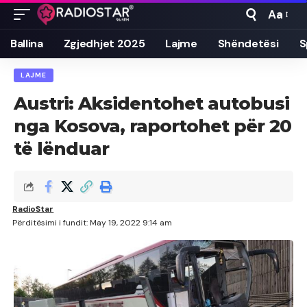
Aa
Font
Resizer
Ballina
Zgjedhjet 2025
Lajme
Shëndetësi
S
LAJME
Austri: Aksidentohet autobusi
nga Kosova, raportohet për 20
të lënduar
RadioStar
Përditësimi i fundit: May 19, 2022 9:14 am