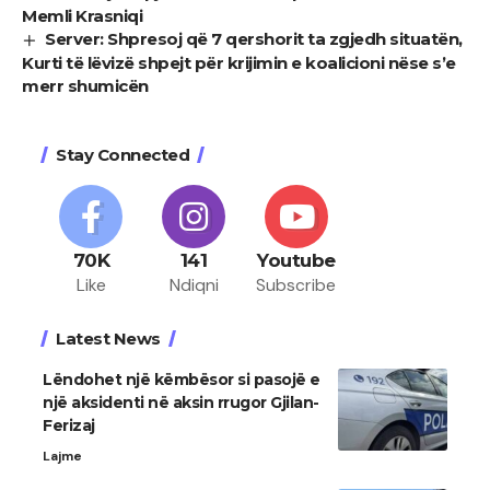
Memli Krasniqi
Server: Shpresoj që 7 qershorit ta zgjedh situatën,
Kurti të lëvizë shpejt për krijimin e koalicioni nëse s’e
merr shumicën
Stay Connected
70K
141
Youtube
Like
Ndiqni
Subscribe
Latest News
Lëndohet një këmbësor si pasojë e
një aksidenti në aksin rrugor Gjilan-
Ferizaj
Lajme