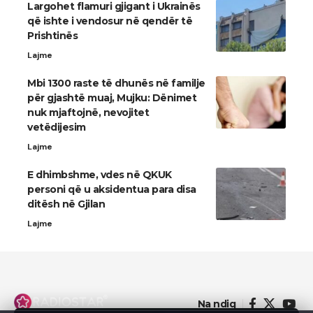
Largohet flamuri gjigant i Ukrainës
që ishte i vendosur në qendër të
Prishtinës
Lajme
Mbi 1300 raste të dhunës në familje
për gjashtë muaj, Mujku: Dënimet
nuk mjaftojnë, nevojitet
vetëdijesim
Lajme
E dhimbshme, vdes në QKUK
personi që u aksidentua para disa
ditësh në Gjilan
Lajme
Na ndiq