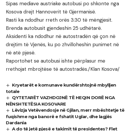
Sipas mediave austriake autobusi po shkonte nga
Kosova drejt Hannoverit të Gjermanisë.
Rasti ka ndodhur rreth orës 3:30 të mëngjesit.
Brenda autobusit gjendeshin 25 udhëtarë.
Aksidenti ka ndodhur në autostradën që çon në
drejtim të Vjenës, ku po zhvilloheshin punimet në
në atë pjesë.
Raportohet se autobusi ishte përplasur me
rrethojat mbrojtëse të autostradës./Klan Kosova/
Kryetarët e komunave kundërshtojnë mbylljen
totale
QYTETARËT VAZHDOJNË TË HEQIN DORË NGA
NËNSHTETËSIA KOSOVARE
Lëvizja Vetëvendosje në Gjilan, merr mbështetje të
fuqishme nga banorë e fshatit Uglar, dhe lagjës
Dardania
A do të jetë pjesë e takimit të presidentes? Flet