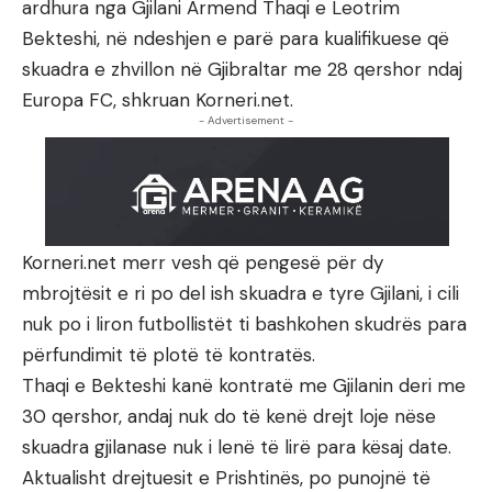
ardhura nga Gjilani Armend Thaqi e Leotrim
Bekteshi, në ndeshjen e parë para kualifikuese që
skuadra e zhvillon në Gjibraltar me 28 qershor ndaj
Europa FC, shkruan Korneri.net.
- Advertisement -
Korneri.net merr vesh që pengesë për dy
mbrojtësit e ri po del ish skuadra e tyre Gjilani, i cili
nuk po i liron futbollistët ti bashkohen skudrës para
përfundimit të plotë të kontratës.
Thaqi e Bekteshi kanë kontratë me Gjilanin deri me
30 qershor, andaj nuk do të kenë drejt loje nëse
skuadra gjilanase nuk i lenë të lirë para kësaj date.
Aktualisht drejtuesit e Prishtinës, po punojnë të