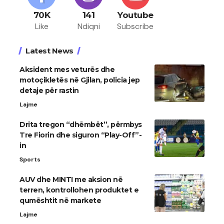
70K
141
Youtube
Like
Ndiqni
Subscribe
Latest News
Aksident mes veturës dhe
motoçikletës në Gjilan, policia jep
detaje për rastin
Lajme
Drita tregon “dhëmbët”, përmbys
Tre Fiorin dhe siguron “Play-Off”-
in
Sports
AUV dhe MINTI me aksion në
terren, kontrollohen produktet e
qumështit në markete
Lajme