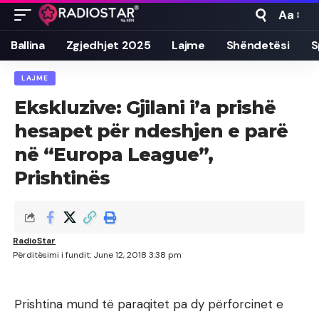
Aa
Font
Resizer
Ballina
Zgjedhjet 2025
Lajme
Shëndetësi
S
LAJME
Ekskluzive: Gjilani i’a prishë
hesapet për ndeshjen e parë
në “Europa League”,
Prishtinës
RadioStar
Përditësimi i fundit: June 12, 2018 3:38 pm
Prishtina mund të paraqitet pa dy përforcinet e