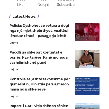
Like
Ndiqni
Subscribe
Latest News
Policia: Dyshohet se vetura u dogj
nga një mjet shpërthyes, vozitësi i
lënduar rëndë – pasagjerja lehtë
Lajme
Pacolli ua shkëput kontratat e
punës 9 zyrtarëve: Kanë munguar
vazhdimisht në punë
Lajme
Kontrolle të jashtëzakonshme për
qumështin, Ministria paralajmëron
masa ndaj shkelësve
Lajme
Raporti i GAP: Vitia shënon rënien