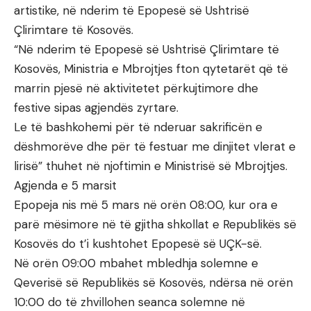
artistike, në nderim të Epopesë së Ushtrisë
Çlirimtare të Kosovës.
“Në nderim të Epopesë së Ushtrisë Çlirimtare të
Kosovës, Ministria e Mbrojtjes fton qytetarët që të
marrin pjesë në aktivitetet përkujtimore dhe
festive sipas agjendës zyrtare.
Le të bashkohemi për të nderuar sakrificën e
dëshmorëve dhe për të festuar me dinjitet vlerat e
lirisë” thuhet në njoftimin e Ministrisë së Mbrojtjes.
Agjenda e 5 marsit
Epopeja nis më 5 mars në orën 08:00, kur ora e
parë mësimore në të gjitha shkollat e Republikës së
Kosovës do t’i kushtohet Epopesë së UÇK-së.
Në orën 09:00 mbahet mbledhja solemne e
Qeverisë së Republikës së Kosovës, ndërsa në orën
10:00 do të zhvillohen seanca solemne në