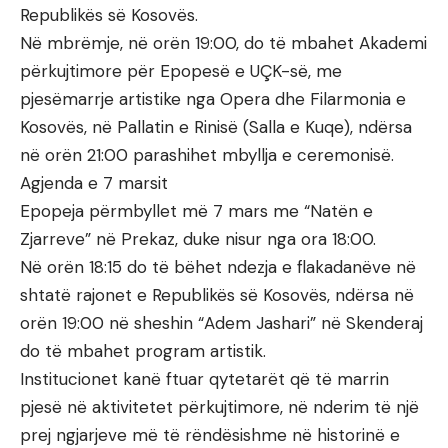
Republikës së Kosovës.
Në mbrëmje, në orën 19:00, do të mbahet Akademi
përkujtimore për Epopesë e UÇK-së, me
pjesëmarrje artistike nga Opera dhe Filarmonia e
Kosovës, në Pallatin e Rinisë (Salla e Kuqe), ndërsa
në orën 21:00 parashihet mbyllja e ceremonisë.
Agjenda e 7 marsit
Epopeja përmbyllet më 7 mars me “Natën e
Zjarreve” në Prekaz, duke nisur nga ora 18:00.
Në orën 18:15 do të bëhet ndezja e flakadanëve në
shtatë rajonet e Republikës së Kosovës, ndërsa në
orën 19:00 në sheshin “Adem Jashari” në Skenderaj
do të mbahet program artistik.
Institucionet kanë ftuar qytetarët që të marrin
pjesë në aktivitetet përkujtimore, në nderim të një
prej ngjarjeve më të rëndësishme në historinë e