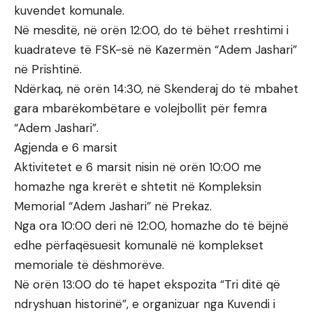
kuvendet komunale.
Në mesditë, në orën 12:00, do të bëhet rreshtimi i
kuadrateve të FSK-së në Kazermën “Adem Jashari”
në Prishtinë.
Ndërkaq, në orën 14:30, në Skenderaj do të mbahet
gara mbarëkombëtare e volejbollit për femra
“Adem Jashari”.
Agjenda e 6 marsit
Aktivitetet e 6 marsit nisin në orën 10:00 me
homazhe nga krerët e shtetit në Kompleksin
Memorial “Adem Jashari” në Prekaz.
Nga ora 10:00 deri në 12:00, homazhe do të bëjnë
edhe përfaqësuesit komunalë në komplekset
memoriale të dëshmorëve.
Në orën 13:00 do të hapet ekspozita “Tri ditë që
ndryshuan historinë”, e organizuar nga Kuvendi i