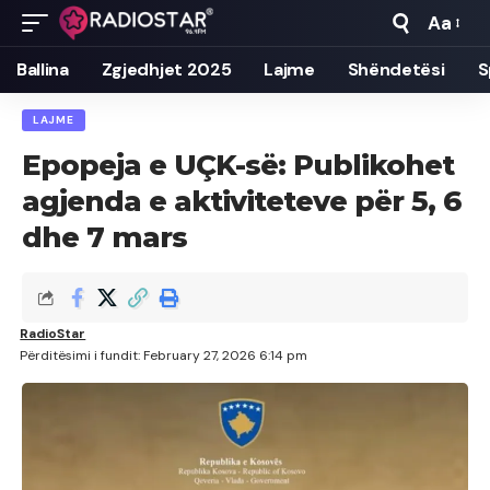
Aa
Font
Resizer
Ballina
Zgjedhjet 2025
Lajme
Shëndetësi
S
LAJME
Epopeja e UÇK-së: Publikohet
agjenda e aktiviteteve për 5, 6
dhe 7 mars
RadioStar
Përditësimi i fundit: February 27, 2026 6:14 pm