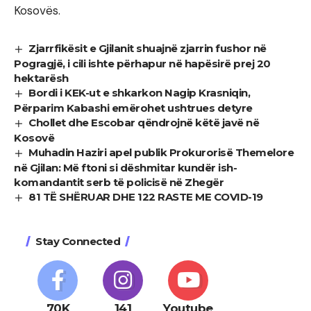
Kosovës.
Zjarrfikësit e Gjilanit shuajnë zjarrin fushor në
Pogragjë, i cili ishte përhapur në hapësirë prej 20
hektarësh
Bordi i KEK-ut e shkarkon Nagip Krasniqin,
Përparim Kabashi emërohet ushtrues detyre
Chollet dhe Escobar qëndrojnë këtë javë në
Kosovë
Muhadin Haziri apel publik Prokurorisë Themelore
në Gjilan: Më ftoni si dëshmitar kundër ish-
komandantit serb të policisë në Zhegër
81 TË SHËRUAR DHE 122 RASTE ME COVID-19
Stay Connected
70K
141
Youtube