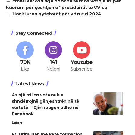
Ymeri kërkon nga opozita të mos votojë as për
kuorum për çështjen e “presidentit të VV-së”
Haziri uron qytetarët për vitin e ri 2024
Stay Connected
70K
141
Youtube
Like
Ndiqni
Subscribe
Latest News
As një milion vota nuk e
shndërrojnë gënjeshtrën në të
vërtetë’ – Gjini reagon edhe në
Facebook
Lajme
FC Drita luan me këtë formacion