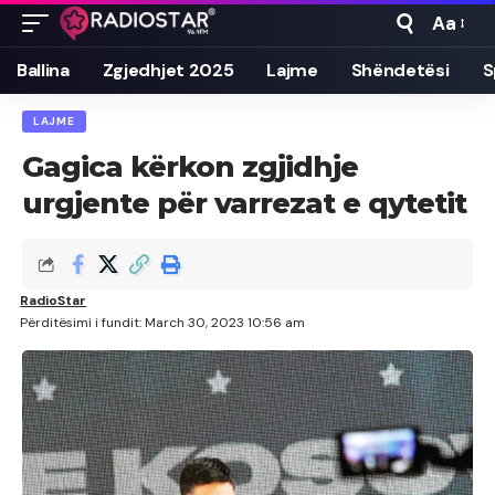
Aa
Font
Resizer
Ballina
Zgjedhjet 2025
Lajme
Shëndetësi
S
LAJME
Gagica kërkon zgjidhje
urgjente për varrezat e qytetit
RadioStar
Përditësimi i fundit: March 30, 2023 10:56 am