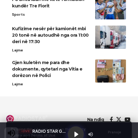
kundër Tre Fiorit
Sports
Kufizime nesër për kamionët mbi
20 tonë në autoudhë nga ora 11:00
deri në 17:30
Lajme
Gjen kuletën me para dhe
dokumente, qytetari nga Vitia e
dorëzon në Polici
Lajme
Na ndiq
By using this site, you agree to the
Privacy
RADIO STAR GJILAN
LIVE
Pranoje
Policy
and
Terms of Use
.
Live Radio