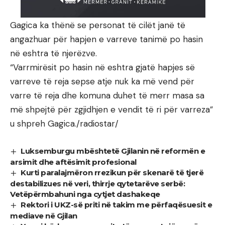
Gagica ka thënë se personat të cilët janë të
angazhuar për hapjen e varreve tanimë po hasin
në eshtra të njerëzve.
“Varrmirësit po hasin në eshtra gjatë hapjes së
varreve të reja sepse atje nuk ka më vend për
varre të reja dhe komuna duhet të merr masa sa
më shpejtë për zgjidhjen e vendit të ri për varreza”
u shpreh Gagica./radiostar/
Luksemburgu mbështetë Gjilanin në reformën e
arsimit dhe aftësimit profesional
Kurti paralajmëron rrezikun për skenarë të tjerë
destabilizues në veri, thirrje qytetarëve serbë:
Vetëpërmbahuni nga cytjet dashakeqe
Rektori i UKZ-së priti në takim me përfaqësuesit e
mediave në Gjilan