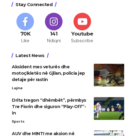
Stay Connected
70K
141
Youtube
Like
Ndiqni
Subscribe
Latest News
Aksident mes veturës dhe
motoçikletës në Gjilan, policia jep
detaje për rastin
Lajme
Drita tregon “dhëmbët”, përmbys
Tre Fiorin dhe siguron “Play-Off”-
in
Sports
AUV dhe MINTI me aksion në