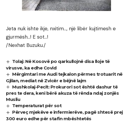
Jeta nuk ishte ikje, nxitim…, një libër kujtimesh e
gjurmësh…! E sot…!
/Nexhat Buzuku./
Tolaj: Në Kosovë po qarkullojnë disa lloje të
virusve, ka edhe Covid
Mërgimtari me Audi tejkalon përmes trotuarit në
Gjilan, mediat në Zvicër e bëjnë lajm
Mushkolaj-Pecit: Prokurori sot është dashur të
pres te dera, keni bërë akuza të rënda ndaj zonjës
Musliu
Temperaturat për sot
Përveç mjekëve e infermierëve, pagë shtesë prej
300 euro edhe për stafin mbështetës