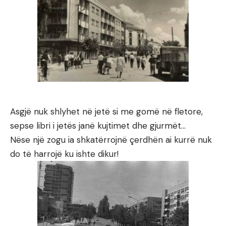
Asgjë nuk shlyhet në jetë si me gomë në fletore,
sepse libri i jetës janë kujtimet dhe gjurmët…
Nëse një zogu ia shkatërrojnë çerdhën ai kurrë nuk
do të harrojë ku ishte dikur!