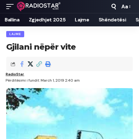
Aa
Font
Resizer
Ballina
Zgjedhjet 2025
Lajme
Shëndetësi
S
LAJME
Gjilani nëpër vite
RadioStar
Përditësimi i fundit: March 1, 2019 2:40 am