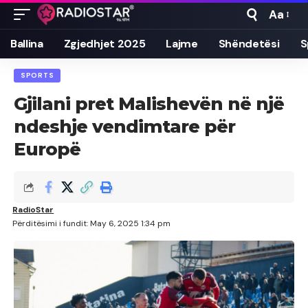
Aa
Font
Resizer
Ballina
Zgjedhjet 2025
Lajme
Shëndetësi
S
SPORTS
Gjilani pret Malishevën në një
ndeshje vendimtare për
Europë
RadioStar
Përditësimi i fundit: May 6, 2025 1:34 pm