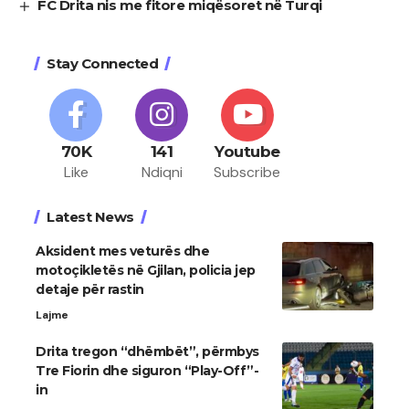
FC Drita nis me fitore miqësoret në Turqi
Stay Connected
70K
141
Youtube
Like
Ndiqni
Subscribe
Latest News
Aksident mes veturës dhe
motoçikletës në Gjilan, policia jep
detaje për rastin
Lajme
Drita tregon “dhëmbët”, përmbys
Tre Fiorin dhe siguron “Play-Off”-
in