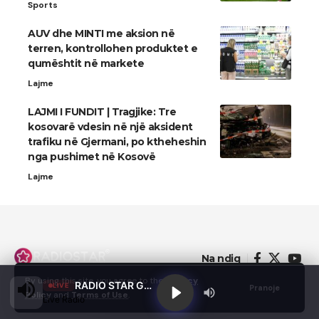
Sports
AUV dhe MINTI me aksion në
terren, kontrollohen produktet e
qumështit në markete
Lajme
LAJMI I FUNDIT | Tragjike: Tre
kosovarë vdesin në një aksident
trafiku në Gjermani, po ktheheshin
nga pushimet në Kosovë
Lajme
Na ndiq
By using this site, you agree to the
Privacy
RADIO STAR GJILAN
LIVE
Pranoje
Policy
and
Terms of Use
.
Live Radio
© 2022 - Domainterm.com - All Rights Reserved.