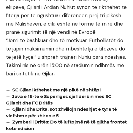
ekipeve, Gjilani i Ardian Nuhiut synon të rikthehet te
fitorja për të ngushtuar diferencën prej tri pikësh
me Malishevën, e cila është në formë të mirë dhe
pranë sigurimit të një vendi në Evropë.
“Jemi të bashkuar dhe të motivuar. Futbollistët do
të japin maksimumin dhe mbështetja e tifozëve do
të jetë kyçe,” u shpreh trajneri Nuhiu para ndeshjes.
Takimi nis në orën 15:00 në stadiumin ndihmës me
bari sintetik në Gjilan.
SC Gjilani kthehet me një pikë në shtëpi
Java e 16-të e Superligës sjell derbin mes SC
Gjilanit dhe FC Dritës
Gjilani dhe Drita, sot zhvillojn ndeshjet e tyre të
vlefshme për xhiron e 5
Zymberi i Dritës: Do të luftojmë në të gjitha frontet
këtë edicion