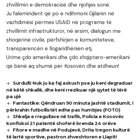
zhvillimin e demokracisë dhe njohjes sonë.
Ju faleminderit që po e ndihmoni Gjilanin në
vazhdimësi përmes USAID në programe të
zhvillimit infrastrukturor, në arsim, dialogun me
shoqërinë civile, përfshirjen e komuniteteve,
transparencën e llogaridhënien etj.
Urime çdo amerikani dhe çdo shqiptaro-amerikani
që bënë aq shumë për Kosovën dhe atdheun!
Surdulli: Nuk ju ka faj askush pse ju keni degraduar
në këtë shkallë, dhe keni rrezikuar një qytet të tërë
pa ujë
Fantastike: Qëndruan 90 minuta jashtë stadiumit, i
përkrahin futbollistët edhe pas humbjes (FOTO)
Shkelja e rregullave në trafik, Policia e Kosovës
konfiskoi 21 patentë shoferë brenda 24 orëve
Fitore e madhe në Podujevë, Drita tregon kulturë
të lartë sportive, pastron zhveshtoren e Llapit!