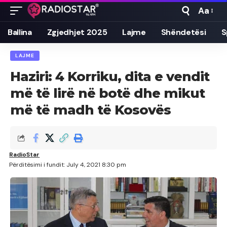
Aa
Font
Resizer
Ballina
Zgjedhjet 2025
Lajme
Shëndetësi
S
LAJME
Haziri: 4 Korriku, dita e vendit
më të lirë në botë dhe mikut
më të madh të Kosovës
RadioStar
Përditësimi i fundit: July 4, 2021 8:30 pm