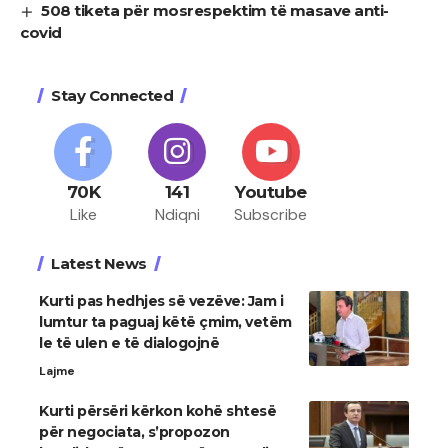
508 tiketa për mosrespektim të masave anti-
covid
Stay Connected
70K
141
Youtube
Like
Ndiqni
Subscribe
Latest News
Kurti pas hedhjes së vezëve: Jam i
lumtur ta paguaj këtë çmim, vetëm
le të ulen e të dialogojnë
Lajme
Kurti përsëri kërkon kohë shtesë
për negociata, s’propozon