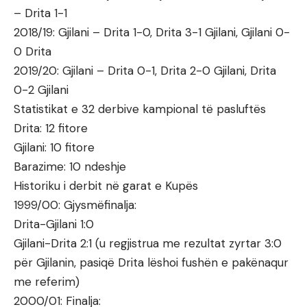
– Drita 1-1
2018/19: Gjilani – Drita 1-0, Drita 3-1 Gjilani, Gjilani 0-
0 Drita
2019/20: Gjilani – Drita 0-1, Drita 2-0 Gjilani, Drita
0-2 Gjilani
Statistikat e 32 derbive kampional të pasluftës
Drita: 12 fitore
Gjilani: 10 fitore
Barazime: 10 ndeshje
Historiku i derbit në garat e Kupës
1999/00: Gjysmëfinalja:
Drita-Gjilani 1:0
Gjilani-Drita 2:1 (u regjistrua me rezultat zyrtar 3:0
për Gjilanin, pasiqë Drita lëshoi fushën e pakënaqur
me referim)
2000/01: Finalja: