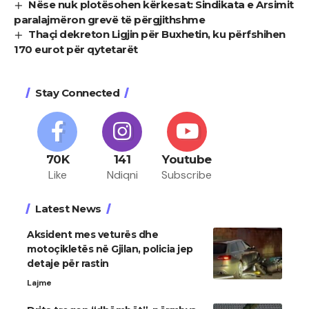
Nëse nuk plotësohen kërkesat: Sindikata e Arsimit
paralajmëron grevë të përgjithshme
Thaçi dekreton Ligjin për Buxhetin, ku përfshihen
170 eurot për qytetarët
Stay Connected
70K
141
Youtube
Like
Ndiqni
Subscribe
Latest News
Aksident mes veturës dhe
motoçikletës në Gjilan, policia jep
detaje për rastin
Lajme