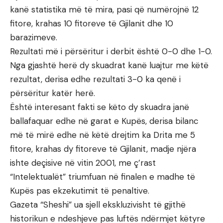
kanë statistika më të mira, pasi që numërojnë 12
fitore, krahas 10 fitoreve të Gjilanit dhe 10
barazimeve.
Rezultati më i përsëritur i derbit është 0-0 dhe 1-0.
Nga gjashtë herë dy skuadrat kanë luajtur me këtë
rezultat, derisa edhe rezultati 3-0 ka qenë i
përsëritur katër herë.
Është interesant fakti se këto dy skuadra janë
ballafaquar edhe në garat e Kupës, derisa bilanc
më të mirë edhe në këtë drejtim ka Drita me 5
fitore, krahas dy fitoreve të Gjilanit, madje njëra
ishte deçisive në vitin 2001, me ç’rast
“Intelektualët” triumfuan në finalen e madhe të
Kupës pas ekzekutimit të penaltive.
Gazeta “Sheshi” ua sjell ekskluzivisht të gjithë
historikun e ndeshjeve pas luftës ndërmjet këtyre