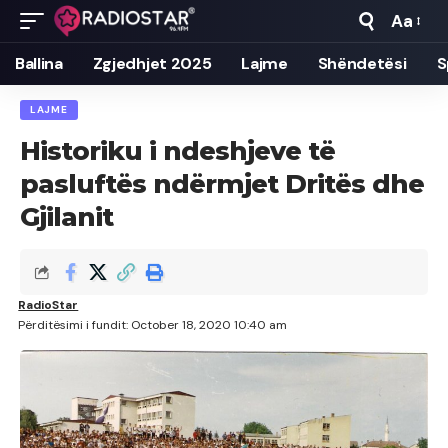
Aa
Font
Resizer
Ballina
Zgjedhjet 2025
Lajme
Shëndetësi
S
LAJME
Historiku i ndeshjeve të
pasluftës ndërmjet Dritës dhe
Gjilanit
RadioStar
Përditësimi i fundit: October 18, 2020 10:40 am