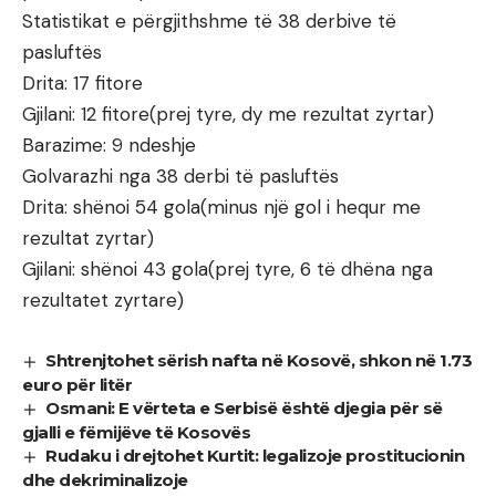
Statistikat e përgjithshme të 38 derbive të
pasluftës
Drita: 17 fitore
Gjilani: 12 fitore(prej tyre, dy me rezultat zyrtar)
Barazime: 9 ndeshje
Golvarazhi nga 38 derbi të pasluftës
Drita: shënoi 54 gola(minus një gol i hequr me
rezultat zyrtar)
Gjilani: shënoi 43 gola(prej tyre, 6 të dhëna nga
rezultatet zyrtare)
Shtrenjtohet sërish nafta në Kosovë, shkon në 1.73
euro për litër
Osmani: E vërteta e Serbisë është djegia për së
gjalli e fëmijëve të Kosovës
Rudaku i drejtohet Kurtit: legalizoje prostitucionin
dhe dekriminalizoje