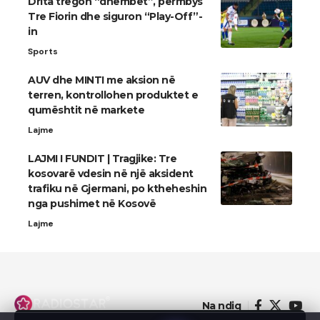
Drita tregon “dhëmbët”, përmbys
Tre Fiorin dhe siguron “Play-Off”-
in
Sports
AUV dhe MINTI me aksion në
terren, kontrollohen produktet e
qumështit në markete
Lajme
LAJMI I FUNDIT | Tragjike: Tre
kosovarë vdesin në një aksident
trafiku në Gjermani, po ktheheshin
nga pushimet në Kosovë
Lajme
Na ndiq