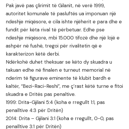
Pak javë pas çlirimit të Gilanit, në verë 1999,
autoritet komunale të pasluftës ua imponuan një
ndeshje miqësore, e cila ishte njëherit e para dhe e
fundit për këta rival të përbetuar. Edhe pse
ndeshje miqësore, mbi 15.000 tifozë dhe një lojë e
ashpër në fushë, tregoi për rivalitetin që e
karakterizon këtë derbi.
Ndërkohë duhet theksuar se këto dy skuadra u
takuan edhe në finalen e turneut memorial në
nderim të figurave eminente të klubit bardh e
kaltër, “Bezi-Raci-Reshi”, me ç’rast këtë turne e fitoi
skuadra e Dritës pas penaltive.
1999: Drita-Gjilani 5:4 (koha e rregullt 1:1, pas
penalltive 4:3 për Dritën)
2014: Drita – Gjilani 3:1 (koha e rregullt, 0-0, pas
penalltive 3:1 për Dritën)