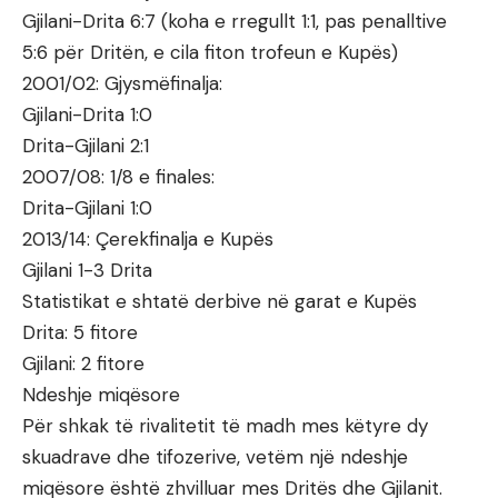
Gjilani-Drita 6:7 (koha e rregullt 1:1, pas penalltive
5:6 për Dritën, e cila fiton trofeun e Kupës)
2001/02: Gjysmëfinalja:
Gjilani-Drita 1:0
Drita-Gjilani 2:1
2007/08: 1/8 e finales:
Drita-Gjilani 1:0
2013/14: Çerekfinalja e Kupës
Gjilani 1-3 Drita
Statistikat e shtatë derbive në garat e Kupës
Drita: 5 fitore
Gjilani: 2 fitore
Ndeshje miqësore
Për shkak të rivalitetit të madh mes këtyre dy
skuadrave dhe tifozerive, vetëm një ndeshje
miqësore është zhvilluar mes Dritës dhe Gjilanit.