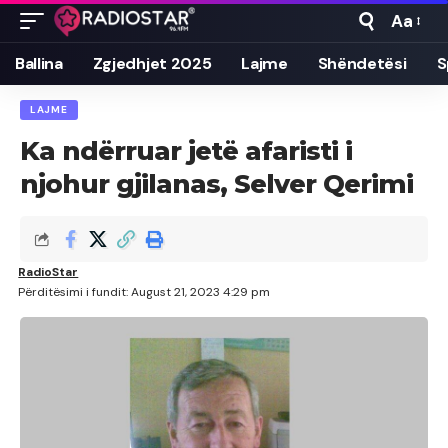
Aa
Font
Resizer
Ballina
Zgjedhjet 2025
Lajme
Shëndetësi
S
LAJME
Ka ndërruar jetë afaristi i
njohur gjilanas, Selver Qerimi
RadioStar
Përditësimi i fundit: August 21, 2023 4:29 pm