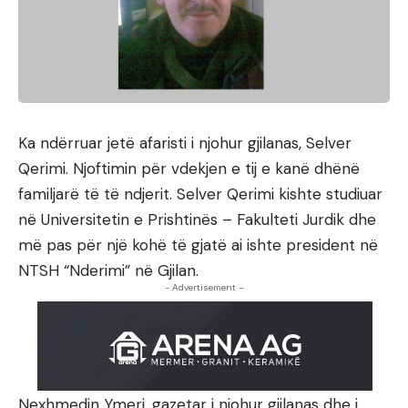
Ka ndërruar jetë afaristi i njohur gjilanas, Selver
Qerimi. Njoftimin për vdekjen e tij e kanë dhënë
familjarë të të ndjerit. Selver Qerimi kishte studiuar
në Universitetin e Prishtinës – Fakulteti Jurdik dhe
më pas për një kohë të gjatë ai ishte president në
NTSH “Nderimi” në Gjilan.
- Advertisement -
Nexhmedin Ymeri, gazetar i njohur gjilanas dhe i