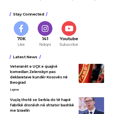
Stay Connected
70K
141
Youtube
Like
Ndiqni
Subscribe
Latest News
Veteranët e UÇK e quajnë
komedian Zelenskyn pas
deklaratave kundër Kosovës në
Beograd
Lajme
Vuçiq thotë se Serbia do të hapë
fabrikë dronësh në shtator bashkë
me Izraelin