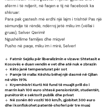
afërm i të ndjerit, në faqen e tij në facebook ka
shkruar:
Para pak çastesh më erdhi një lajm i trishtë! Pas një
sëmundje të rëndë, ndërroj jetë miku im (vëllai i
gruas), Selver Qerimi!
Ngushëllime familjes dhe miqve!
Pusho në paqe, miku im i mirë, Selver!
Fatmir Sejdiu për liberalizimin e vizave: Shtetasit e
Kosovës e duan vendin e vet dhe atë nuk e zbrazin
Këto janë temperaturat për sot
Pamje të rralla: Kështu bëhej një dasmë në Gjilan
në vitin 1974
Kryeministri Kurti: Në fund të muajit prill do i
marrin kah 100 euro shtesë pensionistët, studentët,
punëtorët e sektorit publik dhe privat
Në zonën 80 voziti 160 km/h, gjobitet 300 euro
dhe i konfiskohet patentë-shoferi për tre muaj