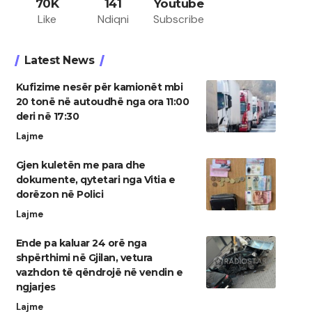
70K
141
Youtube
Like
Ndiqni
Subscribe
Latest News
Kufizime nesër për kamionët mbi
20 tonë në autoudhë nga ora 11:00
deri në 17:30
Lajme
Gjen kuletën me para dhe
dokumente, qytetari nga Vitia e
dorëzon në Polici
Lajme
Ende pa kaluar 24 orë nga
shpërthimi në Gjilan, vetura
vazhdon të qëndrojë në vendin e
ngjarjes
Lajme