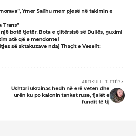
morava”, Ymer Salihu merr pjesë në takimin e
a Trans”
jë botë tjetër. Bota e çiltërsisë së Dullës, guximi
itim atë që e mendonte!
tjes së aktakuzave ndaj Thaçit e Veselit:
ARTIKULLI TJETËR
Ushtari ukrainas hedh në erë veten dhe
urën ku po kalonin tanket ruse, fjalët e
fundit të tij