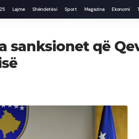
025
Lajme
Shëndetësi
Sport
Magazina
Ekonomi
ha sanksionet që Qev
isë