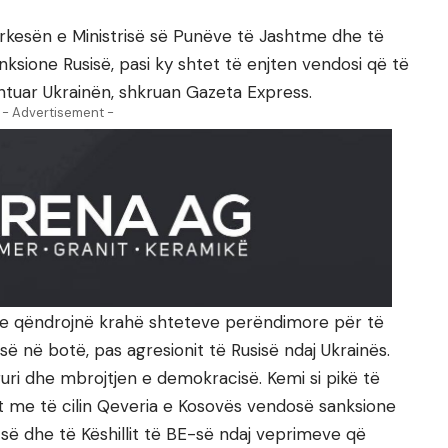
ërkesën e Ministrisë së Punëve të Jashtme dhe të
ksione Rusisë, pasi ky shtet të enjten vendosi që të
tuar Ukrainën, shkruan Gazeta Express.
- Advertisement -
ha se qëndrojnë krahë shteteve perëndimore për të
së në botë, pas agresionit të Rusisë ndaj Ukrainës.
ri dhe mbrojtjen e demokracisë. Kemi si pikë të
 me të cilin Qeveria e Kosovës vendosë sanksione
ë dhe të Këshillit të BE-së ndaj veprimeve që