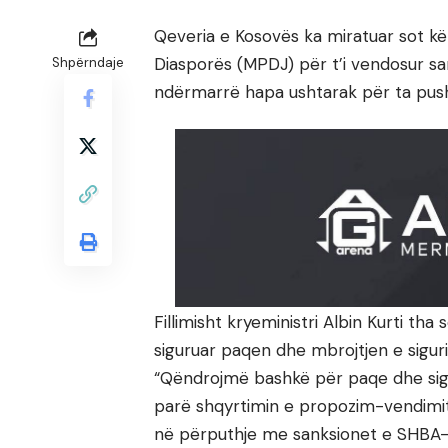
Qeveria e Kosovës ka miratuar sot k
Diasporës (MPDJ) për t’i vendosur san
Shpërndaje
ndërmarrë hapa ushtarak për ta push
Fillimisht kryeministri Albin Kurti t
siguruar paqen dhe mbrojtjen e siguri
“Qëndrojmë bashkë për paqe dhe sigu
parë shqyrtimin e propozim-vendimit
në përputhje me sanksionet e SHBA-s