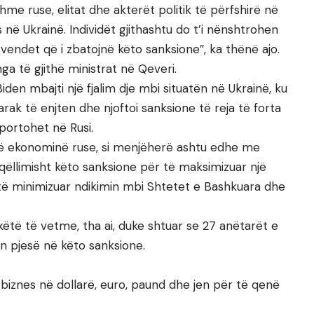
me ruse, elitat dhe akterët politik të përfshirë në
 në Ukrainë. Individët gjithashtu do t’i nënshtrohen
 vendet që i zbatojnë këto sanksione”, ka thënë ajo.
 të gjithë ministrat në Qeveri.
den mbajti një fjalim dje mbi situatën në Ukrainë, ku
tarak të enjten dhe njoftoi sanksione të reja të forta
portohet në Rusi.
në ekonominë ruse, si menjëherë ashtu edhe me
 qëllimisht këto sanksione për të maksimizuar një
të minimizuar ndikimin mbi Shtetet e Bashkuara dhe
ëtë të vetme, tha ai, duke shtuar se 27 anëtarët e
n pjesë në këto sanksione.
ë biznes në dollarë, euro, paund dhe jen për të qenë