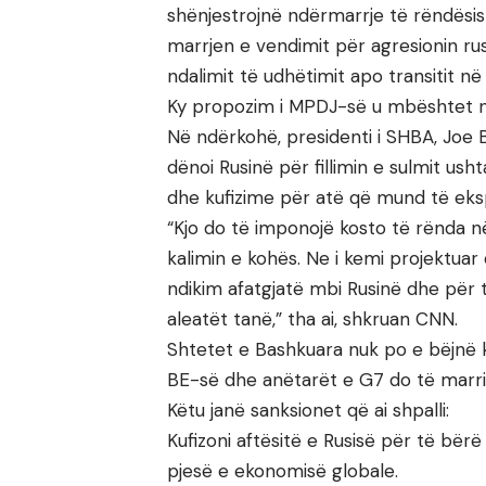
shënjestrojnë ndërmarrje të rëndësish
marrjen e vendimit për agresionin rus
ndalimit të udhëtimit apo transitit në
Ky propozim i MPDJ-së u mbështet nga
Në ndërkohë, presidenti i SHBA, Joe Bi
dënoi Rusinë për fillimin e sulmit ush
dhe kufizime për atë që mund të eks
“Kjo do të imponojë kosto të rënda 
kalimin e kohës. Ne i kemi projektuar
ndikim afatgjatë mbi Rusinë dhe për 
aleatët tanë,” tha ai, shkruan CNN.
Shtetet e Bashkuara nuk po e bëjnë k
BE-së dhe anëtarët e G7 do të marri
Këtu janë sanksionet që ai shpalli:
Kufizoni aftësitë e Rusisë për të bër
pjesë e ekonomisë globale.