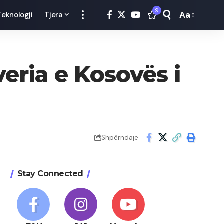
9
Aa
Teknologji
Tjera
Font
Resizer
eria e Kosovës i
Shpërndaje
Stay Connected