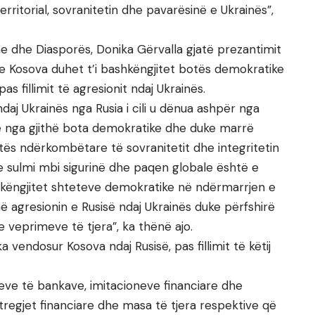
rritorial, sovranitetin dhe pavarësinë e Ukrainës”,
e dhe Diasporës, Donika Gërvalla gjatë prezantimit
e Kosova duhet t’i bashkëngjitet botës demokratike
s fillimit të agresionit ndaj Ukrainës.
daj Ukrainës nga Rusia i cili u dënua ashpër nga
he nga gjithë bota demokratike dhe duke marrë
jtës ndërkombëtare të sovranitetit dhe integritetin
dhe sulmi mbi sigurinë dhe paqen globale është e
këngjitet shteteve demokratike në ndërmarrjen e
agresionin e Rusisë ndaj Ukrainës duke përfshirë
 veprimeve të tjera”, ka thënë ajo.
 vendosur Kosova ndaj Rusisë, pas fillimit të këtij
teve të bankave, imitacioneve financiare dhe
ë tregjet financiare dhe masa të tjera respektive që