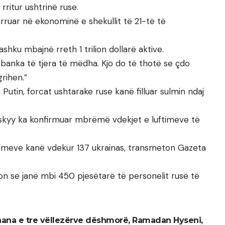
rritur ushtrinë ruse.
rruar në ekonominë e shekullit të 21-të të
hku mbajnë rreth 1 trilion dollarë aktive.
 banka të tjera të mëdha. Kjo do të thotë se çdo
rihen.”
 Putin, forcat ushtarake ruse kanë filluar sulmin ndaj
nskyy ka konfirmuar mbrëmë vdekjet e luftimeve të
ftimeve kanë vdekur 137 ukrainas, transmeton Gazeta
son se janë mbi 450 pjesëtarë të personelit rusë të
 nana e tre vëllezërve dëshmorë, Ramadan Hyseni,