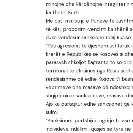
minojnë dhe kërcënojnë integritetin te
ka thënë Kurti.
Më pas, ministrja e Punëve të Jashtm
të këtij propozim-vendimi ka thënë s
duke vendosur sanksione ndaj Rusisë pa
“Pas agresionit të djeshëm ushtarak n
krerët e Republikës së Kosovës si d
parasysh shkeljet flagrante të së dre
territorial të Ukrainës nga Rusi,a si 
rëndësishme që edhe Kosova t’i bash
veprimeve dhe masave që ndëshkojnë 
shqiptimin e sanksioneve, masave dhe
Ajo ka paraqitur edhe sanksionet që ka
sulmi.
“Sanksionet përfshijnë ngrirje të ase
individëve; ndalimi i qasjes se tyre n