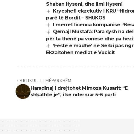
Shaban Hyseni, dhe Ilmi Hyseni
Kryeshefi ekzekutiv i KRU “Hidro
parë të Bordit – SHUKOS
I merret licenca kompanisë “Bes
Qemajl Mustafa: Para sysh na del n
për ta thënë pa vonesë dhe pa hez
‘Festë e madhe’ në Serbi pas ngri
Ekzaltohen mediat e Vucicit
ARTIKULLI I MËPARSHËM
Haradinaj i drejtohet Mimoza Kusarit: “E
shkathtë je”, i ke ndërruar 5-6 parti