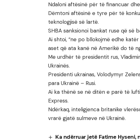
Ndaloni aftësinë për të financuar dhe 
Dëmtoni aftësinë e tyre për të konku
teknologjisë së lartë.
SHBA sanksionoi bankat ruse që së bas
Ai shtoi, “ne po bllokojmë edhe katër
aset që ata kanë në Amerikë do të ng
Me urdhër të presidentit rus, Vladimir
Ukrainës.
Presidenti ukrainas, Volodymyr Zele
para Ukrainë – Rusi.
Ai ka thënë se në ditën e parë të lu
Express.
Ndërkaq, inteligjenca britanike vlerë
vrarë gjatë sulmeve në Ukrainë.
Ka ndërruar jetë Fatime Hyseni,