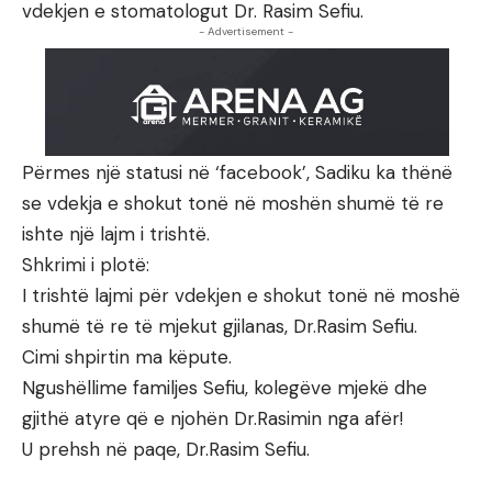
vdekjen e stomatologut Dr. Rasim Sefiu.
- Advertisement -
Përmes një statusi në ‘facebook’, Sadiku ka thënë
se vdekja e shokut tonë në moshën shumë të re
ishte një lajm i trishtë.
Shkrimi i plotë:
I trishtë lajmi për vdekjen e shokut tonë në moshë
shumë të re të mjekut gjilanas, Dr.Rasim Sefiu.
Cimi shpirtin ma këpute.
Ngushëllime familjes Sefiu, kolegëve mjekë dhe
gjithë atyre që e njohën Dr.Rasimin nga afër!
U prehsh në paqe, Dr.Rasim Sefiu.