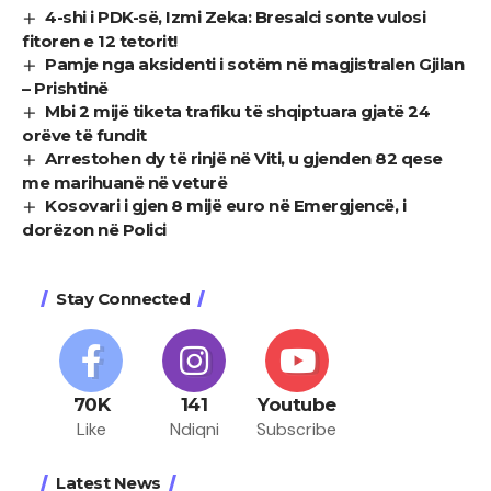
4-shi i PDK-së, Izmi Zeka: Bresalci sonte vulosi
fitoren e 12 tetorit!
Pamje nga aksidenti i sotëm në magjistralen Gjilan
– Prishtinë
Mbi 2 mijë tiketa trafiku të shqiptuara gjatë 24
orëve të fundit
Arrestohen dy të rinjë në Viti, u gjenden 82 qese
me marihuanë në veturë
Kosovari i gjen 8 mijë euro në Emergjencë, i
dorëzon në Polici
Stay Connected
70K
141
Youtube
Like
Ndiqni
Subscribe
Latest News