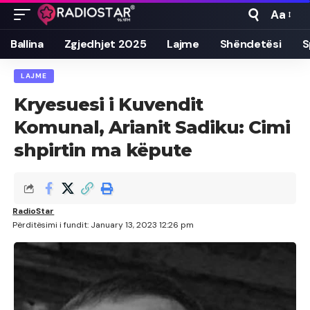
Aa
Font
Resizer
Ballina
Zgjedhjet 2025
Lajme
Shëndetësi
S
LAJME
Kryesuesi i Kuvendit
Komunal, Arianit Sadiku: Cimi
shpirtin ma këpute
RadioStar
Përditësimi i fundit: January 13, 2023 12:26 pm