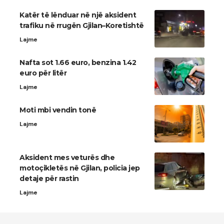
Katër të lënduar në një aksident
trafiku në rrugën Gjilan–Koretishtë
Lajme
Nafta sot 1.66 euro, benzina 1.42
euro për litër
Lajme
Moti mbi vendin tonë
Lajme
Aksident mes veturës dhe
motoçikletës në Gjilan, policia jep
detaje për rastin
Lajme