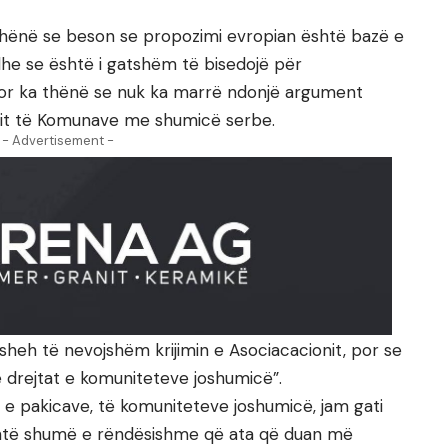
a thënë se beson se propozimi evropian është bazë e
e se është i gatshëm të bisedojë për
 por ka thënë se nuk ka marrë ndonjë argument
nit të Komunave me shumicë serbe.
- Advertisement -
e sheh të nevojshëm krijimin e Asociacacionit, por se
 drejtat e komuniteteve joshumicë”.
t e pakicave, të komuniteteve joshumicë, jam gati
është shumë e rëndësishme që ata që duan më