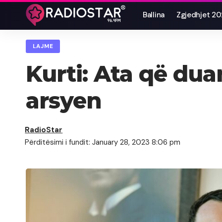
Ballina
Zgjedhjet 2
LAJME
Kurti: Ata që du
arsyen
RadioStar
Përditësimi i fundit: January 28, 2023 8:06 pm