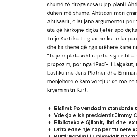
shumë të drejta sesa u jep plani i Ah
duhen më shumë. Ahtisaari mori çmim
Ahtisaarit, cilat janë argumentet për
ata që kërkojnë diçka tjetër apo diçk
Tutje Kurti ka treguar se kur e ka pa
dhe ka thënë që nga atëherë kanë ne
“Të jem plotësisht i qartë, sigurisht 
propozim, por nga ‘iPad’-i i Lajçaku
bashku me Jens Plotner dhe Emmanuel
menjëherë e kam vërejtur se më në f
kryeministri Kurti.
Bislimi: Po vendosim standarde t
Vdekja e ish presidentit Jimmy C
Biblioteka e Gjilanit, libri dhe lex
Drita edhe një hap për t’u bërë 
Kurti: Ndalimi i Trajkoviqit, hak