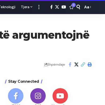
9
Aa
Teknologji
Tjera
Font
Resizer
 të argumentojnë
Shpërndaje
Stay Connected