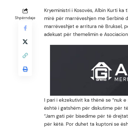
Kryeministri i Kosovës, Albin Kurti k
mirë për marrëveshjen me Serbinë dh
Shpërndaje
marrëveshjet e arritura në Bruksel,
adekuat për themelimin e Asociacio
I pari i ekzekutivit ka thënë se “nuk 
është i gatshëm për diskutime për të
“Jam gati për bisedime për të drejta
për këtë. Por duhet ta kuptoni se 