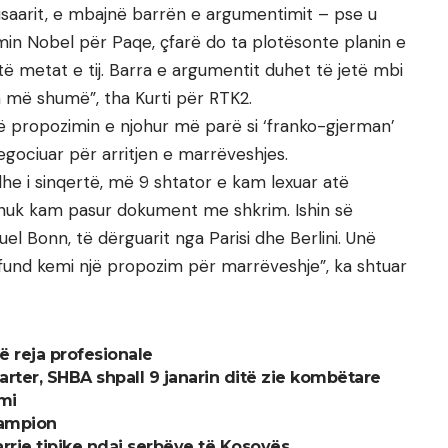
tisaarit, e mbajnë barrën e argumentimit – pse u
in Nobel për Paqe, çfarë do ta plotësonte planin e
 të metat e tij. Barra e argumentit duhet të jetë mbi
a më shumë”, tha Kurti për RTK2.
rë propozimin e njohur më parë si ‘franko-gjerman’
gociuar për arritjen e marrëveshjes.
edhe i sinqertë, më 9 shtator e kam lexuar atë
t, nuk kam pasur dokument me shkrim. Ishin së
 Bonn, të dërguarit nga Parisi dhe Berlini. Unë
und kemi një propozim për marrëveshje”, ka shtuar
ë reja profesionale
arter, SHBA shpall 9 janarin ditë zie kombëtare
imi
kampion
marrje tipike ndaj serbëve të Kosovës