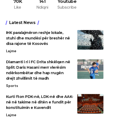
70K
141
Youtube
Like
Ndiqni
Subscribe
Latest News
IHK paralajmëron reshje lokale,
stuhi dhe mundësi për breshër në
disa rajone të Kosovës
Lajme
Diamanti i ri i FC Drita shkëlqen në
Split: Daris Hasani merr vlerësim
ndërkombëtar dhe hap rrugën
drejt zhvillimit të madh
Sports
Kurti fton PDK-në, LDK-në dhe AAK-
në në takime në ditën e fundit për
konstituimin e Kuvendit
Lajme