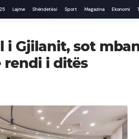
025
Lajme
Shëndetësi
Sport
Magazina
Ekonomi
i Gjilanit, sot mba
rendi i ditës