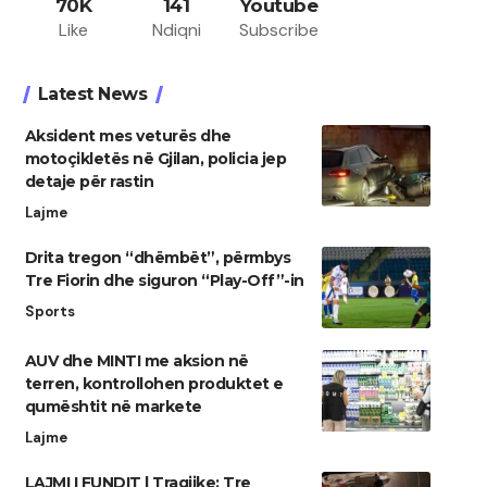
70K
141
Youtube
Like
Ndiqni
Subscribe
Latest News
Aksident mes veturës dhe
motoçikletës në Gjilan, policia jep
detaje për rastin
Lajme
Drita tregon “dhëmbët”, përmbys
Tre Fiorin dhe siguron “Play-Off”-in
Sports
AUV dhe MINTI me aksion në
terren, kontrollohen produktet e
qumështit në markete
Lajme
LAJMI I FUNDIT | Tragjike: Tre