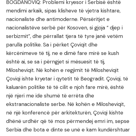
BOGDANOVIQ: Problemi kryesor i Serbisë është
mendimi arkaik, sipas klisheve të vjetra kishtare,
nacionaliste dhe antimoderne. Përsëritjet e
nacionalistëve serbë për Kosoven, si gjoja “ djep i
serbizmit”, dhe përrallat tjera të tyre janë vetëm
parulla politike. Sa i përket Çoviqit dhe
kërcënimeve të tij, ne e dimë fare mirë se kush
është ai, se sa i përngjet si mësuesit të tij,
Milosheviqit. Në kohën e regjimit të Milosheviqit
Çoviqi ishte kryetar i qytetit të Beogradit. Çoviqi, të
kaluarën politike të të cilit e njoh fare mirë, është
një njeri me ide shumë të errëta dhe
ekstranacionaliste serbe. Në kohën e Milosheviqit,
në një konferencë për arkitekturën, Çoviqi kishte
dhënë urdhër që të mos përmendej emri im, sepse
Serbia dhe bota e dinte se unë e kam kundërshtuar