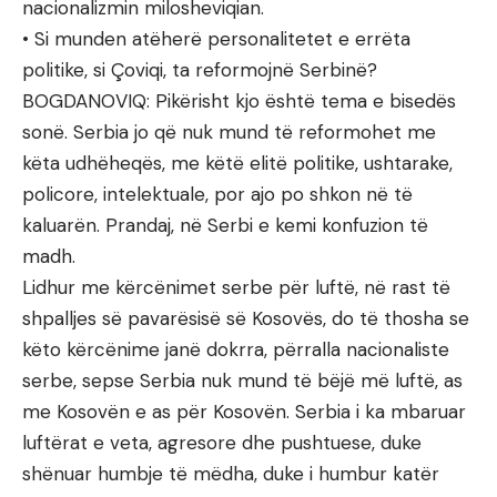
nacionalizmin milosheviqian.
• Si munden atëherë personalitetet e errëta
politike, si Çoviqi, ta reformojnë Serbinë?
BOGDANOVIQ: Pikërisht kjo është tema e bisedës
sonë. Serbia jo që nuk mund të reformohet me
këta udhëheqës, me këtë elitë politike, ushtarake,
policore, intelektuale, por ajo po shkon në të
kaluarën. Prandaj, në Serbi e kemi konfuzion të
madh.
Lidhur me kërcënimet serbe për luftë, në rast të
shpalljes së pavarësisë së Kosovës, do të thosha se
këto kërcënime janë dokrra, përralla nacionaliste
serbe, sepse Serbia nuk mund të bëjë më luftë, as
me Kosovën e as për Kosovën. Serbia i ka mbaruar
luftërat e veta, agresore dhe pushtuese, duke
shënuar humbje të mëdha, duke i humbur katër