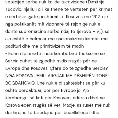
vetëdijen serbe nuk ka ide tucoviqiane (Dimitrije
Tucoviq, njeriu i cili ka thënë të vërtetën për krimet
e serbëve gjatë pushtimit të Kosovës më 1912, një
nga politikanët më vizionarë të rajon që nuk e
donte supremacinë serbe ndaj të tjerëve – v.j.), se
ajo është e helmuar me nacionalizmin kishtar, me
padituri dhe me primitivizëm të madh.
• Edhe diplomatët ndërkombëtarë theksojnë se
Serbia duhet të zgjedhë midis rrugës për në
Evropë dhe Kosovës. Çfarë do të zgjedhë Serbia?
NGA KOSOVA JEMI LARGUAR ME DËSHIRËN TONË!
BOGDANOVIQ: Unë nuk e di saktësisht se për ku
është përcaktuar, por për Evropë jo. Ajo
këmbëngul së koti për Kosovën, ndërsa dihet se
Kosova ecën rrugës së vet. Madje, as rusët më nuk
dëshirojnë të bisedojnë për budallallëqet dhe