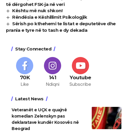
të dërgohet FSK-ja në veri
Kështu më nuk shkon!
Rëndësia e Këshillimit Psikologjik
Sërish po kthehemi te listat e deputetëve dhe
prania e tyre në to tash e dy dekada
Stay Connected
70K
141
Youtube
Like
Ndiqni
Subscribe
Latest News
Veteranët e UÇK e quajnë
komedian Zelenskyn pas
deklaratave kundër Kosovës në
Beograd