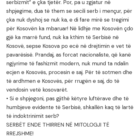
serbizmit” e çka tjetër. Por, pa u zgjatur në
shpjegime, dua të them se secili serb i mençur, për
çka nuk dyshoj se nuk ka, e di fare mirë se tregimi
për Kosovën ka mbaruar! Në lidhje me Kosovën çdo
gjë ka marrë fund, nuk ka kthim të Serbisë në
Kosovë, sepse Kosova po ecë në drejtimin e vet të
pavarësisë. Prandaj, as forcat nacionaliste, që kanë
ngjyrime të fashizmit modern, nuk mund ta ndalin
ecjen e Kosovës, procesin e saj. Për të sotmen dhe
të ardhmen e Kosovës, për rrugën e saj, do të
vendosin vetë kosovarët.
• Si e shpjegoni, pas gjithë këtyre luftërave dhe të
humbjeve evidente të Serbisë, shkallën kaq të lartë
të indoktrinimit serb?
SERBËT ENDE THIRREN NË MITOLOGJI TË
RREJSHME!