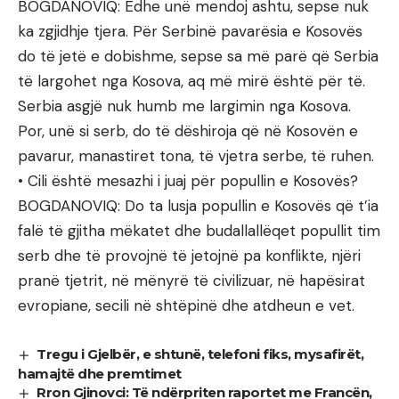
BOGDANOVIQ: Edhe unë mendoj ashtu, sepse nuk
ka zgjidhje tjera. Për Serbinë pavarësia e Kosovës
do të jetë e dobishme, sepse sa më parë që Serbia
të largohet nga Kosova, aq më mirë është për të.
Serbia asgjë nuk humb me largimin nga Kosova.
Por, unë si serb, do të dëshiroja që në Kosovën e
pavarur, manastiret tona, të vjetra serbe, të ruhen.
• Cili është mesazhi i juaj për popullin e Kosovës?
BOGDANOVIQ: Do ta lusja popullin e Kosovës që t’ia
falë të gjitha mëkatet dhe budallallëqet popullit tim
serb dhe të provojnë të jetojnë pa konflikte, njëri
pranë tjetrit, në mënyrë të civilizuar, në hapësirat
evropiane, secili në shtëpinë dhe atdheun e vet.
Tregu i Gjelbër, e shtunë, telefoni fiks, mysafirët,
hamajtë dhe premtimet
Rron Gjinovci: Të ndërpriten raportet me Francën,