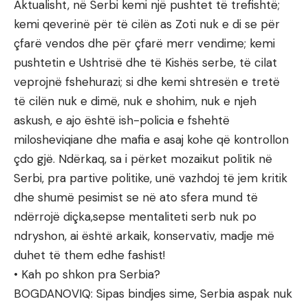
Aktualisht, në Serbi kemi një pushtet të trefishtë;
kemi qeverinë për të cilën as Zoti nuk e di se për
çfarë vendos dhe për çfarë merr vendime; kemi
pushtetin e Ushtrisë dhe të Kishës serbe, të cilat
veprojnë fshehurazi; si dhe kemi shtresën e tretë
të cilën nuk e dimë, nuk e shohim, nuk e njeh
askush, e ajo është ish-policia e fshehtë
milosheviqiane dhe mafia e asaj kohe që kontrollon
çdo gjë. Ndërkaq, sa i përket mozaikut politik në
Serbi, pra partive politike, unë vazhdoj të jem kritik
dhe shumë pesimist se në ato sfera mund të
ndërrojë diçka,sepse mentaliteti serb nuk po
ndryshon, ai është arkaik, konservativ, madje më
duhet të them edhe fashist!
• Kah po shkon pra Serbia?
BOGDANOVIQ: Sipas bindjes sime, Serbia aspak nuk