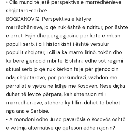
• Cila mund të jetë perspektiva e marrëdhënieve
shqiptaro-serbe?
BOGDANOVIQ: Perspektiva e këtyre
marrëdhënieve, jo që nuk është e ndritur, por është
e errët. Fajin dhe përgjegjësinë për këtë e mban
populli serb, i cili historikisht i është vërsulur
popullit shqiptar, i cili ia ka marrë lirinë, tokën dhe
ka bërë gjenocid mbi të. E shihni, edhe sot regjimi
aktual serb jo që nuk kërkon falje për gjenocidin
ndaj shqiptarëve, por, përkundrazi, vazhdon me
përrallat e vjetra në lidhje me Kosovën. Nëse diçka
duhet të lëvizë përpara, kah shtensionimi i
marrëdhënieve, atëherë ky fillim duhet të bëhet
nga ana e Serbisë.
• A mendoni edhe Ju se pavarësia e Kosovës është
e vetmja alternativë që qetëson edhe rajonin?