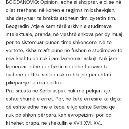
BOGDANOVIQ: Opinioni, edhe ai shqiptar, e di se në
cilat rrethana, në kohën e regjimit milosheviqian,
isha detyruar ta braktis atdheun tim, qytetin tim,
Beogradin. Atje e kam tërë arkivin e studimeve
intelektuale, prandaj në vjeshtë shkova për dy muaj
për të sistemuar punën time shkencore. Në të
vërtetë, kisha mjaft punë në fushën e studimeve të
mia, kështu që nuk i jam lajmëruar askujt. Nuk jam
lajmëruar edhe për faktin se edhe forcave të
tashme politike serbe nuk u shkojnë për shtati
pikëpamjet e mia politike.
Pra, situata në Serbi aspak nuk më pëlqen; ajo
është shumë e errët. Por, në këtë errësirë ka diçka
që është edhe më e keqe, e kjo është Serbia që
nuk po shkon përpara, kah evropeizimi, por po
kthehet prapa, në shekullin e XVII, XVI, XV…