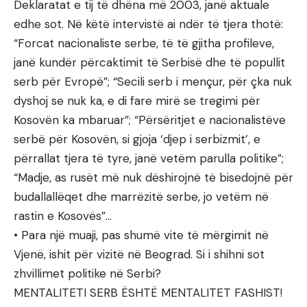
Deklaratat e tij të dhëna më 2003, janë aktuale
edhe sot. Në këtë intervistë ai ndër të tjera thotë:
“Forcat nacionaliste serbe, të të gjitha profileve,
janë kundër përcaktimit të Serbisë dhe të popullit
serb për Evropë”; “Secili serb i mençur, për çka nuk
dyshoj se nuk ka, e di fare mirë se tregimi për
Kosovën ka mbaruar”; “Përsëritjet e nacionalistëve
serbë për Kosovën, si gjoja ‘djep i serbizmit’, e
përrallat tjera të tyre, janë vetëm parulla politike”;
“Madje, as rusët më nuk dëshirojnë të bisedojnë për
budallallëqet dhe marrëzitë serbe, jo vetëm në
rastin e Kosovës”…
• Para një muaji, pas shumë vite të mërgimit në
Vjenë, ishit për vizitë në Beograd. Si i shihni sot
zhvillimet politike në Serbi?
MENTALITETI SERB ËSHTË MENTALITET FASHIST!