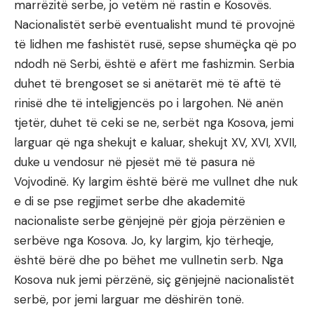
marrëzitë serbe, jo vetëm në rastin e Kosovës.
Nacionalistët serbë eventualisht mund të provojnë
të lidhen me fashistët rusë, sepse shumëçka që po
ndodh në Serbi, është e afërt me fashizmin. Serbia
duhet të brengoset se si anëtarët më të aftë të
rinisë dhe të inteligjencës po i largohen. Në anën
tjetër, duhet të ceki se ne, serbët nga Kosova, jemi
larguar që nga shekujt e kaluar, shekujt XV, XVI, XVII,
duke u vendosur në pjesët më të pasura në
Vojvodinë. Ky largim është bërë me vullnet dhe nuk
e di se pse regjimet serbe dhe akademitë
nacionaliste serbe gënjejnë për gjoja përzënien e
serbëve nga Kosova. Jo, ky largim, kjo tërheqje,
është bërë dhe po bëhet me vullnetin serb. Nga
Kosova nuk jemi përzënë, siç gënjejnë nacionalistët
serbë, por jemi larguar me dëshirën tonë.