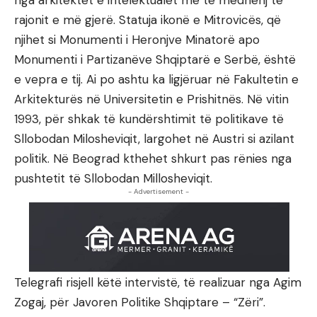
rajonit e më gjerë. Statuja ikonë e Mitrovicës, që
njihet si Monumenti i Heronjve Minatorë apo
Monumenti i Partizanëve Shqiptarë e Serbë, është
e vepra e tij. Ai po ashtu ka ligjëruar në Fakultetin e
Arkitekturës në Universitetin e Prishitnës. Në vitin
1993, për shkak të kundërshtimit të politikave të
Sllobodan Milosheviqit, largohet në Austri si azilant
politik. Në Beograd kthehet shkurt pas rënies nga
pushtetit të Sllobodan Millosheviqit.
- Advertisement -
Telegrafi risjell këtë intervistë, të realizuar nga Agim
Zogaj, për Javoren Politike Shqiptare – “Zëri”.