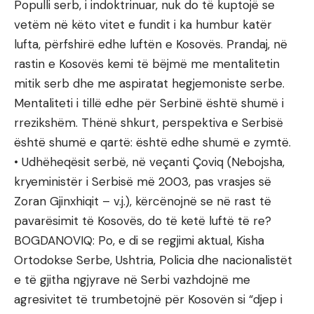
Populli serb, i indoktrinuar, nuk do të kuptojë se
vetëm në këto vitet e fundit i ka humbur katër
lufta, përfshirë edhe luftën e Kosovës. Prandaj, në
rastin e Kosovës kemi të bëjmë me mentalitetin
mitik serb dhe me aspiratat hegjemoniste serbe.
Mentaliteti i tillë edhe për Serbinë është shumë i
rrezikshëm. Thënë shkurt, perspektiva e Serbisë
është shumë e qartë: është edhe shumë e zymtë.
• Udhëheqësit serbë, në veçanti Çoviq (Nebojsha,
kryeministër i Serbisë më 2003, pas vrasjes së
Zoran Gjinxhiqit – v.j.), kërcënojnë se në rast të
pavarësimit të Kosovës, do të ketë luftë të re?
BOGDANOVIQ: Po, e di se regjimi aktual, Kisha
Ortodokse Serbe, Ushtria, Policia dhe nacionalistët
e të gjitha ngjyrave në Serbi vazhdojnë me
agresivitet të trumbetojnë për Kosovën si “djep i