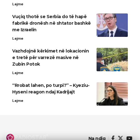
Lajme
Vuçiq thotë se Serbia do të hapë
fabrikë dronësh në shtator bashkë
me Izraelin
Lajme
Vazhdojnë kërkimet në lokacionin
e tretë për varrezë masive në
Zubin Potok
Lajme
“Rrobat lahen, po turpi?” – Kyeziu-
Hyseni reagon ndaj Kadrijajt
Lajme
Na ndiq