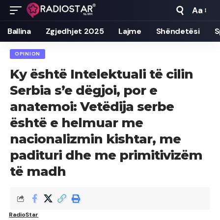
Aa
Font
Resizer
Ballina
Zgjedhjet 2025
Lajme
Shëndetësi
S
OPINION
Ky është Intelektuali të cilin
Serbia s’e dëgjoi, por e
anatemoi: Vetëdija serbe
është e helmuar me
nacionalizmin kishtar, me
padituri dhe me primitivizëm
të madh
RadioStar