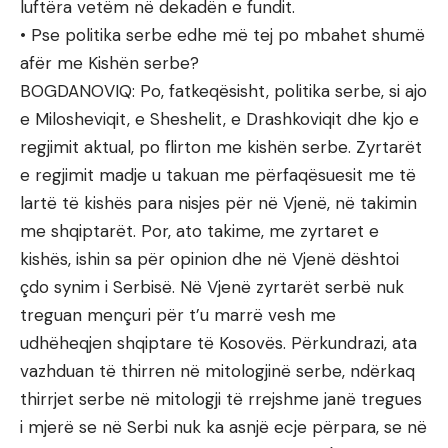
luftëra vetëm në dekadën e fundit.
• Pse politika serbe edhe më tej po mbahet shumë
afër me Kishën serbe?
BOGDANOVIQ: Po, fatkeqësisht, politika serbe, si ajo
e Milosheviqit, e Sheshelit, e Drashkoviqit dhe kjo e
regjimit aktual, po flirton me kishën serbe. Zyrtarët
e regjimit madje u takuan me përfaqësuesit me të
lartë të kishës para nisjes për në Vjenë, në takimin
me shqiptarët. Por, ato takime, me zyrtaret e
kishës, ishin sa për opinion dhe në Vjenë dështoi
çdo synim i Serbisë. Në Vjenë zyrtarët serbë nuk
treguan mençuri për t’u marrë vesh me
udhëheqjen shqiptare të Kosovës. Përkundrazi, ata
vazhduan të thirren në mitologjinë serbe, ndërkaq
thirrjet serbe në mitologji të rrejshme janë tregues
i mjerë se në Serbi nuk ka asnjë ecje përpara, se në