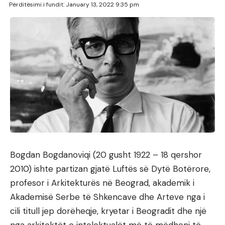
Përditësimi i fundit: January 13, 2022 9:35 pm
Bogdan Bogdanoviqi (20 gusht 1922 – 18 qershor
2010) ishte partizan gjatë Luftës së Dytë Botërore,
profesor i Arkitekturës në Beograd, akademik i
Akademisë Serbe të Shkencave dhe Arteve nga i
cili titull jep dorëheqje, kryetar i Beogradit dhe një
nga arkitektët e intelektualët më të mëdhenj të