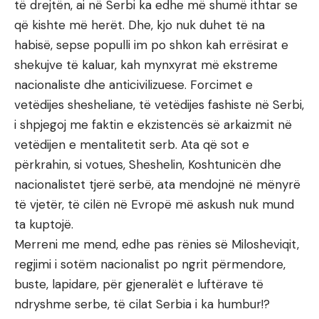
të drejtën, ai në Serbi ka edhe më shumë ithtar se
që kishte më herët. Dhe, kjo nuk duhet të na
habisë, sepse populli im po shkon kah errësirat e
shekujve të kaluar, kah mynxyrat më ekstreme
nacionaliste dhe anticivilizuese. Forcimet e
vetëdijes shesheliane, të vetëdijes fashiste në Serbi,
i shpjegoj me faktin e ekzistencës së arkaizmit në
vetëdijen e mentalitetit serb. Ata që sot e
përkrahin, si votues, Sheshelin, Koshtunicën dhe
nacionalistet tjerë serbë, ata mendojnë në mënyrë
të vjetër, të cilën në Evropë më askush nuk mund
ta kuptojë.
Merreni me mend, edhe pas rënies së Milosheviqit,
regjimi i sotëm nacionalist po ngrit përmendore,
buste, lapidare, për gjeneralët e luftërave të
ndryshme serbe, të cilat Serbia i ka humbur!?