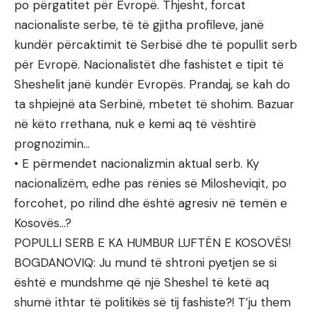
po përgatitet për Evropë. Thjesht, forcat
nacionaliste serbe, të të gjitha profileve, janë
kundër përcaktimit të Serbisë dhe të popullit serb
për Evropë. Nacionalistët dhe fashistet e tipit të
Sheshelit janë kundër Evropës. Prandaj, se kah do
ta shpiejnë ata Serbinë, mbetet të shohim. Bazuar
në këto rrethana, nuk e kemi aq të vështirë
prognozimin…
• E përmendet nacionalizmin aktual serb. Ky
nacionalizëm, edhe pas rënies së Milosheviqit, po
forcohet, po rilind dhe është agresiv në temën e
Kosovës…?
POPULLI SERB E KA HUMBUR LUFTËN E KOSOVËS!
BOGDANOVIQ: Ju mund të shtroni pyetjen se si
është e mundshme që një Sheshel të ketë aq
shumë ithtar të politikës së tij fashiste?! T’ju them