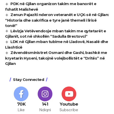
PDK në Gjilan organizon takim me banorët e
fshatit Malishevë
Zenun Pajaziti nderon veteranët e UÇK-së në Gjilan:
“Historia dhe sakrifica e tyre janë themeli i lirisë
tonë!”
Lëvizja Vetëvendosje mban takim me qytetarët e
Gjilanit, sot në shkollën “Sadulla Brestovci”
LDK në Gjilan mban tubime në Lladovë, Nasalë dhe
Llashticë
Zëvendësministret Osmani dhe Gashi, bashkë me
kryetarin Hyseni, takojnë volejbollistët e “Dritës” në
Gjilan
Stay Connected
70K
141
Youtube
Like
Ndiqni
Subscribe