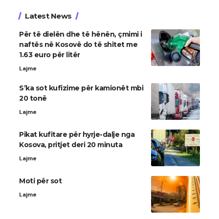
Latest News
Për të dielën dhe të hënën, çmimi i
naftës në Kosovë do të shitet me
1.63 euro për litër
Lajme
S’ka sot kufizime për kamionët mbi
20 tonë
Lajme
Pikat kufitare për hyrje-dalje nga
Kosova, pritjet deri 20 minuta
Lajme
Moti për sot
Lajme