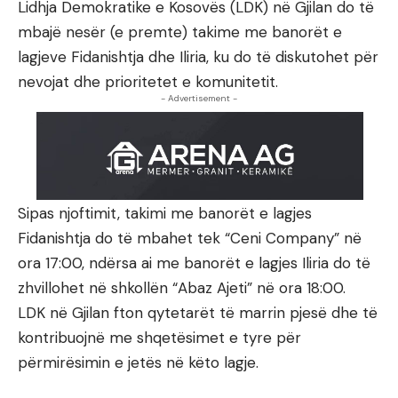
Lidhja Demokratike e Kosovës (LDK) në Gjilan do të
mbajë nesër (e premte) takime me banorët e
lagjeve Fidanishtja dhe Iliria, ku do të diskutohet për
nevojat dhe prioritetet e komunitetit.
- Advertisement -
Sipas njoftimit, takimi me banorët e lagjes
Fidanishtja do të mbahet tek “Ceni Company” në
ora 17:00, ndërsa ai me banorët e lagjes Iliria do të
zhvillohet në shkollën “Abaz Ajeti” në ora 18:00.
LDK në Gjilan fton qytetarët të marrin pjesë dhe të
kontribuojnë me shqetësimet e tyre për
përmirësimin e jetës në këto lagje.