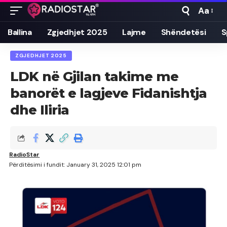
Aa
Font
Resizer
Ballina
Zgjedhjet 2025
Lajme
Shëndetësi
S
ZGJEDHJET 2025
LDK në Gjilan takime me
banorët e lagjeve Fidanishtja
dhe Iliria
RadioStar
Përditësimi i fundit: January 31, 2025 12:01 pm