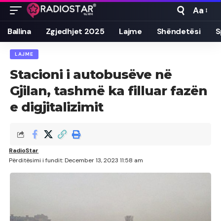
Aa
Font
Resizer
Ballina
Zgjedhjet 2025
Lajme
Shëndetësi
S
LAJME
Stacioni i autobusëve në
Gjilan, tashmë ka filluar fazën
e digjitalizimit
RadioStar
Përditësimi i fundit: December 13, 2023 11:58 am