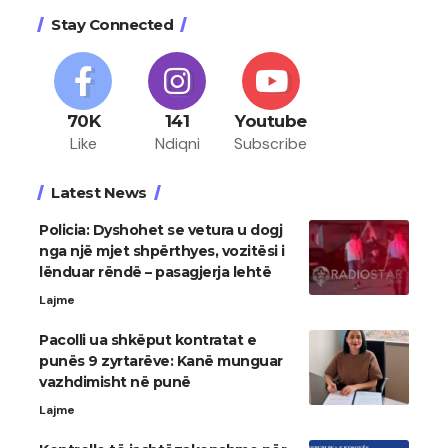
Stay Connected
70K
141
Youtube
Like
Ndiqni
Subscribe
Latest News
Policia: Dyshohet se vetura u dogj
nga një mjet shpërthyes, vozitësi i
lënduar rëndë – pasagjerja lehtë
Lajme
Pacolli ua shkëput kontratat e
punës 9 zyrtarëve: Kanë munguar
vazhdimisht në punë
Lajme