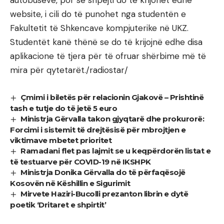
autobusëve, por së shpejti do të krijohet edhe
website, i cili do të punohet nga studentën e
Fakultetit të Shkencave kompjuterike në UKZ.
Studentët kanë thënë se do të krijojnë edhe disa
aplikacione të tjera për të ofruar shërbime më të
mira për qytetarët./radiostar/
Çmimi i biletës për relacionin Gjakovë – Prishtinë
tash e tutje do të jetë 5 euro
Ministrja Gërvalla takon gjyqtarë dhe prokurorë:
Forcimi i sistemit të drejtësisë për mbrojtjen e
viktimave mbetet prioritet
Ramadani flet pas lajmit se u keqpërdorën listat e
të testuarve për COVID-19 në IKSHPK
Ministrja Donika Gërvalla do të përfaqësojë
Kosovën në Këshillin e Sigurimit
Mirvete Haziri-Bucolli prezanton librin e dytë
poetik ‘Dritaret e shpirtit’