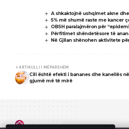
A shkaktojnë ushqimet akne dhe c
5% më shumë raste me kancer çd
OBSH paralajmëron për “epidemin
Përfitimet shëndetësore të anan
Në Gjilan shënohen aktivitete për
ARTIKULLI I MËPARSHËM
Cili është efekti i bananes dhe kanellës n
gjumë më të mirë