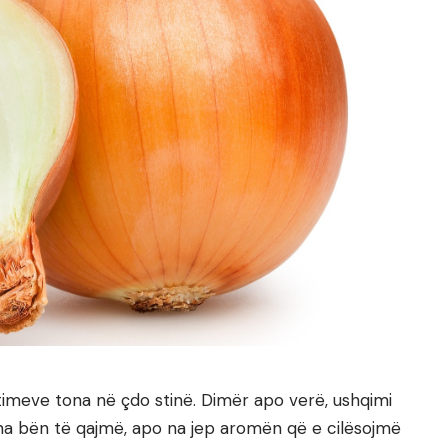
imeve tona në çdo stinë. Dimër apo verë, ushqimi
 na bën të qajmë, apo na jep aromën që e cilësojmë