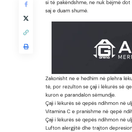
si të pakëndshme, ne nuk bëjmë dot 
saj e duam shumë.
Zakonisht ne e hedhim në plehra lëk
të, por rezulton se çaji i lëkurës së
kuron e parandalon sëmundje.
Çaji i lëkurës së qepës ndihmon në ulj
Vitamina C e pranishme në qepë ndih
Çaji i lëkurës së qepës ndihmon në ul
Lufton alergjitë dhe trajton depresion