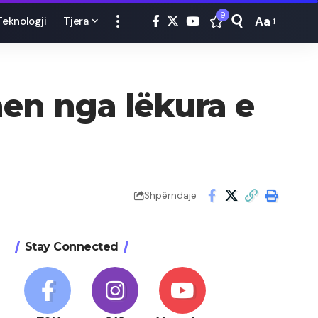
9
Aa
Teknologji
Tjera
Font
Resizer
en nga lëkura e
Shpërndaje
Stay Connected