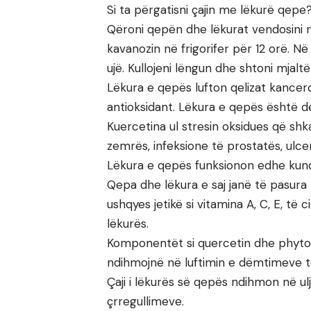
Si ta përgatisni çajin me lëkurë qepe
Qëroni qepën dhe lëkurat vendosini 
kavanozin në frigorifer për 12 orë. N
ujë. Kullojeni lëngun dhe shtoni mjaltë
Lëkura e qepës lufton qelizat kancer
antioksidant. Lëkura e qepës është de
Kuercetina ul stresin oksidues që sh
zemrës, infeksione të prostatës, ulc
Lëkura e qepës funksionon edhe kun
Qepa dhe lëkura e saj janë të pasura 
ushqyes jetikë si vitamina A, C, E, t
lëkurës.
Komponentët si quercetin dhe phyto
ndihmojnë në luftimin e dëmtimeve të 
Çaji i lëkurës së qepës ndihmon në ul
çrregullimeve.