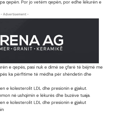
pa qepën. Por jo vetëm qepën, por edhe lëkurën e
- Advertisement -
urën e qepës, pasi nuk e dimë se çfarë të bëjmë me
 qepës ka përfitime të mëdha për shëndetin dhe
en e kolesterolit LDL dhe presionin e gjakut.
mon në ushqimin e lëkurës dhe buzëve tuaja.
jen e kolesterolit LDL dhe presionin e gjakut
in