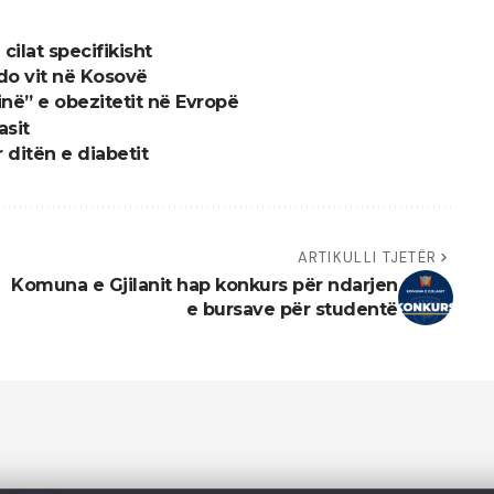
ilat specifikisht
o vit në Kosovë
ë” e obezitetit në Evropë
asit
 ditën e diabetit
ARTIKULLI TJETËR
ë
Komuna e Gjilanit hap konkurs për ndarjen
e bursave për studentë