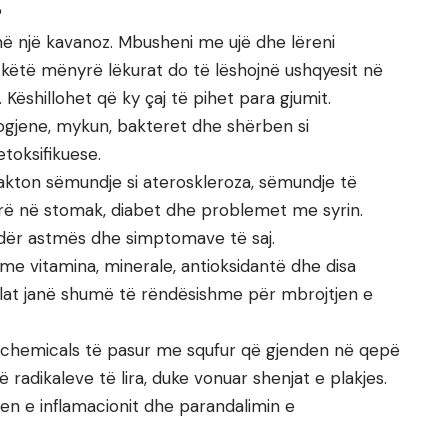
?
në një kavanoz. Mbusheni me ujë dhe lëreni
ë këtë mënyrë lëkurat do të lëshojnë ushqyesit në
. Këshillohet që ky çaj të pihet para gjumit.
ogjene, mykun, bakteret dhe shërben si
toksifikuese.
kakton sëmundje si ateroskleroza, sëmundje të
erë në stomak, diabet dhe problemet me syrin.
dër astmës dhe simptomave të saj.
me vitamina, minerale, antioksidantë dhe disa
ë cilat janë shumë të rëndësishme për mbrojtjen e
chemicals të pasur me squfur që gjenden në qepë
radikaleve të lira, duke vonuar shenjat e plakjes.
jen e inflamacionit dhe parandalimin e