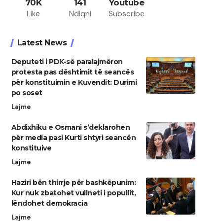
70K
141
Youtube
Like
Ndiqni
Subscribe
Latest News
Deputeti i PDK-së paralajmëron
protesta pas dështimit të seancës
për konstituimin e Kuvendit: Durimi
po soset
Lajme
Abdixhiku e Osmani s’deklarohen
për media pasi Kurti shtyri seancën
konstituive
Lajme
Haziri bën thirrje për bashkëpunim:
Kur nuk zbatohet vullneti i popullit,
lëndohet demokracia
Lajme