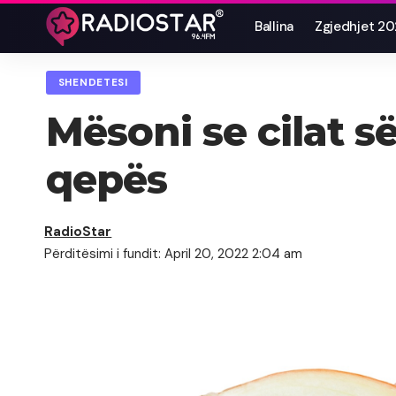
Ballina
Zgjedhjet 2
SHENDETESI
Mësoni se cilat 
qepës
RadioStar
Përditësimi i fundit: April 20, 2022 2:04 am