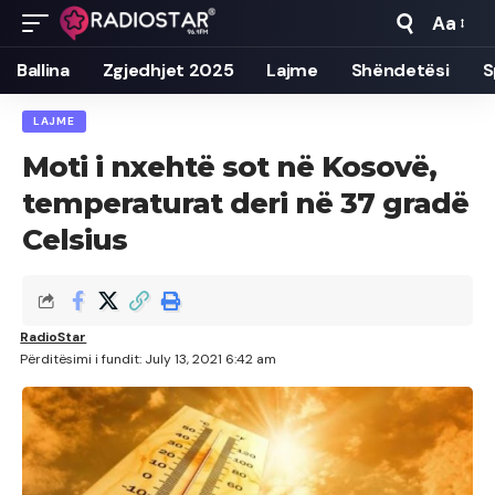
Aa
Font
Resizer
Ballina
Zgjedhjet 2025
Lajme
Shëndetësi
S
LAJME
Moti i nxehtë sot në Kosovë,
temperaturat deri në 37 gradë
Celsius
RadioStar
Përditësimi i fundit: July 13, 2021 6:42 am