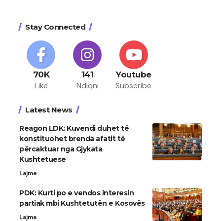
Stay Connected
70K
141
Youtube
Like
Ndiqni
Subscribe
Latest News
Reagon LDK: Kuvendi duhet të
konstituohet brenda afatit të
përcaktuar nga Gjykata
Kushtetuese
Lajme
PDK: Kurti po e vendos interesin
partiak mbi Kushtetutën e Kosovës
Lajme