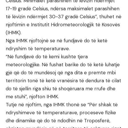
Celsius. Minimalet parashihen të lëvizin ndërmjet
17-19 gradë Celsius, ndërsa maksimalet parashihen
të lëvizin ndërmjet 30-37 gradë Celsius”, thuhet në
njoftimin e Institutit Hidrometeorologjik të Kosovës
(IHMK).
Nga IHMK njoftojnë se në fundjavë do të ketë
ndryshim të temperaturave.
“Në fundjavë do të kemi kushte tjera
meteorologjike. Në fushat barike do të ketë luhatje
gjë që do të mundësoj që nga dita e premte mbi
territorin tonë të ketë vranësira të dendura të cilat
do të sjellin riga shiu të shoqëruara me rrufe dhe
me stuhi”, njofton IHMK.
Tutje në njoftim, nga IHMK thonë se “Për shkak të
ndryshimeve të temperaturave, proceseve fizike
dhe dinamike që do të ndodhin në Troposferë,