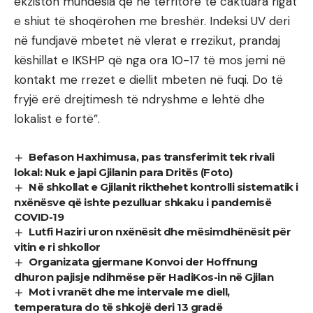
ekziston mundësia që në territore të caktuara rigat
e shiut të shoqërohen me breshër. Indeksi UV deri
në fundjavë mbetet në vlerat e rrezikut, prandaj
këshillat e IKSHP që nga ora 10-17 të mos jemi në
kontakt me rrezet e diellit mbeten në fuqi. Do të
fryjë erë drejtimesh të ndryshme e lehtë dhe
lokalist e fortë”.
Befason Haxhimusa, pas transferimit tek rivali
lokal: Nuk e japi Gjilanin para Dritës (Foto)
Në shkollat e Gjilanit rikthehet kontrolli sistematik i
nxënësve që ishte pezulluar shkaku i pandemisë
COVID-19
Lutfi Haziri uron nxënësit dhe mësimdhënësit për
vitin e ri shkollor
Organizata gjermane Konvoi der Hoffnung
dhuron pajisje ndihmëse për HadiKos-in në Gjilan
Mot i vranët dhe me intervale me diell,
temperatura do të shkojë deri 13 gradë