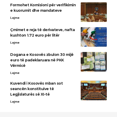
Formohet Komisioni për verifikimin
e kuorumit dhe mandateve
Lajme
Çmimet e reja të derivateve, nafta
kushton 1.72 euro për litër
Lajme
Dogana e Kosovës zbulon 30 mijë
euro të padeklaruara në PKK
Vërmicë
Lajme
Kuvendi i Kosovës mban sot
seancën konstituive të
Legjislaturës së XI-të
Lajme