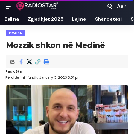
Aa
Font
Resizer
Ballina
Zgjedhjet 2025
Lajme
Shëndetësi
S
MUZIKË
Mozzik shkon në Medinë
RadioStar
Përditësimi i fundit: January 5, 2023 3:51 pm