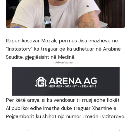
Reperi kosovar Mozzik, përmes disa imazheve në
“Instastory” ka treguar që ka udhëtuar në Arabinë
Saudite, gjegjësisht në Medinë.
- Advertisement -
Për këtë arsye, ai ka vendosur t’i rruaj edhe flokët.
Ai publikoi edhe imazhe duke treguar Xhaminë e
Pejgamberit ku shihet një numër i madh i vizitorëve.