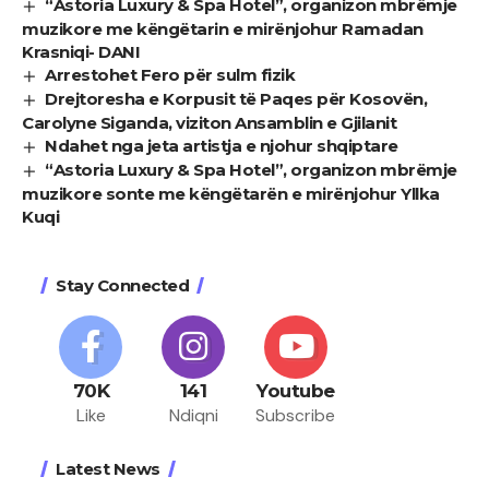
“Astoria Luxury & Spa Hotel”, organizon mbrëmje
muzikore me këngëtarin e mirënjohur Ramadan
Krasniqi- DANI
Arrestohet Fero për sulm fizik
Drejtoresha e Korpusit të Paqes për Kosovën,
Carolyne Siganda, viziton Ansamblin e Gjilanit
Ndahet nga jeta artistja e njohur shqiptare
“Astoria Luxury & Spa Hotel”, organizon mbrëmje
muzikore sonte me këngëtarën e mirënjohur Yllka
Kuqi
Stay Connected
70K
141
Youtube
Like
Ndiqni
Subscribe
Latest News