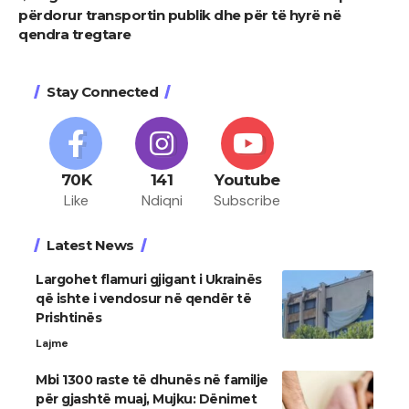
përdorur transportin publik dhe për të hyrë në
qendra tregtare
Stay Connected
70K
141
Youtube
Like
Ndiqni
Subscribe
Latest News
Largohet flamuri gjigant i Ukrainës
që ishte i vendosur në qendër të
Prishtinës
Lajme
Mbi 1300 raste të dhunës në familje
për gjashtë muaj, Mujku: Dënimet