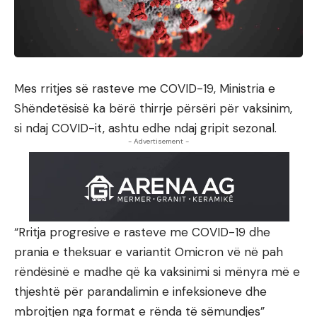
Mes rritjes së rasteve me COVID-19, Ministria e
Shëndetësisë ka bërë thirrje përsëri për vaksinim,
si ndaj COVID-it, ashtu edhe ndaj gripit sezonal.
- Advertisement -
“Rritja progresive e rasteve me COVID-19 dhe
prania e theksuar e variantit Omicron vë në pah
rëndësinë e madhe që ka vaksinimi si mënyra më e
thjeshtë për parandalimin e infeksioneve dhe
mbrojtjen nga format e rënda të sëmundjes”