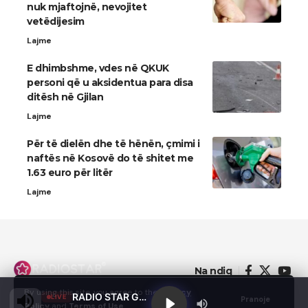
nuk mjaftojnë, nevojitet
vetëdijesim
Lajme
E dhimbshme, vdes në QKUK
personi që u aksidentua para disa
ditësh në Gjilan
Lajme
Për të dielën dhe të hënën, çmimi i
naftës në Kosovë do të shitet me
1.63 euro për litër
Lajme
Na ndiq
By using this site, you agree to the
Privacy
RADIO STAR GJILAN
LIVE
Pranoje
Policy
and
Terms of Use
.