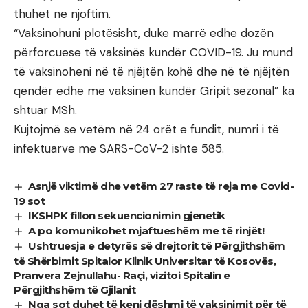
thuhet në njoftim.
“Vaksinohuni plotësisht, duke marrë edhe dozën
përforcuese të vaksinës kundër COVID-19. Ju mund
të vaksinoheni në të njëjtën kohë dhe në të njëjtën
qendër edhe me vaksinën kundër Gripit sezonal” ka
shtuar MSh.
Kujtojmë se vetëm në 24 orët e fundit, numri i të
infektuarve me SARS-CoV-2 ishte 585.
Asnjë viktimë dhe vetëm 27 raste të reja me Covid-
19 sot
IKSHPK fillon sekuencionimin gjenetik
A po komunikohet mjaftueshëm me të rinjët!
Ushtruesja e detyrës së drejtorit të Përgjithshëm
të Shërbimit Spitalor Klinik Universitar të Kosovës,
Pranvera Zejnullahu- Raçi, vizitoi Spitalin e
Përgjithshëm të Gjilanit
Nga sot duhet të keni dëshmi të vaksinimit për të