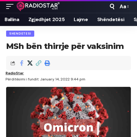
Aa
Font
Resizer
Ballina
Zgjedhjet 2025
Lajme
Shëndetësi
S
SHENDETESI
MSh bën thirrje për vaksinim
RadioStar
Përditësimi i fundit: January 14, 2022 9:44 pm