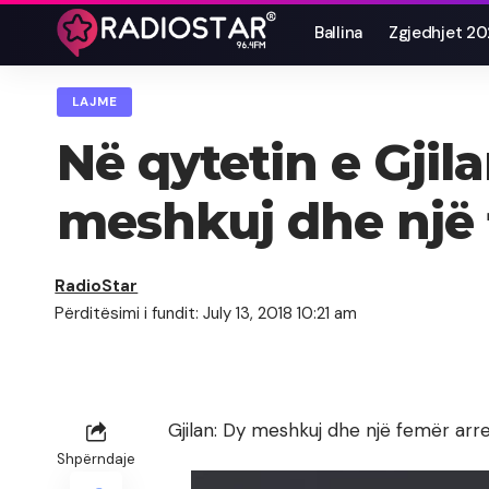
Ballina
Zgjedhjet 2
LAJME
Në qytetin e Gjil
meshkuj dhe një
RadioStar
Përditësimi i fundit: July 13, 2018 10:21 am
Gjilan: Dy meshkuj dhe një femër arr
Shpërndaje