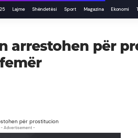
025
Lajme
Shëndetësi
Sport
Magazina
Ekonomi
an arrestohen për pr
 femër
estohen për prostitucion
- Advertisement -