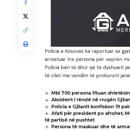
Policia e Kosovës ka raportuar se gj
arrestuar tre persona për veprën mu
Policia bën të ditur që të dyshuarit 
të cilët me vendim të prokurorit jan
Mbi 700 persona fituan shtetësi
Aksident i rëndë në rrugën Gjilan
Policia e Gjilanit konfiskon 19 p
Afati për president po afrohet, M
të partisë në pushtet
Persona të maskuar dhe të arma