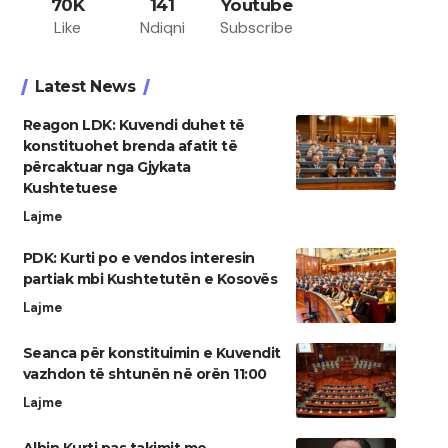
70K
141
Youtube
Like
Ndiqni
Subscribe
Latest News
Reagon LDK: Kuvendi duhet të
konstituohet brenda afatit të
përcaktuar nga Gjykata
Kushtetuese
Lajme
PDK: Kurti po e vendos interesin
partiak mbi Kushtetutën e Kosovës
Lajme
Seanca për konstituimin e Kuvendit
vazhdon të shtunën në orën 11:00
Lajme