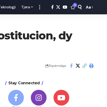
9
Aa
Teknologji
Tjera
Font
Resizer
ostitucion, dy
Shpërndaje
Stay Connected