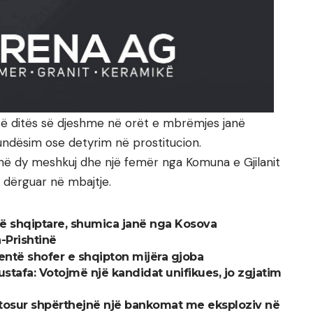
atë ditës së djeshme në orët e mbrëmjes janë
ndësim ose detyrim në prostitucion.
janë dy meshkuj dhe një femër nga Komuna e Gjilanit
ë dërguar në mbajtje.
në shqiptare, shumica janë nga Kosova
-Prishtinë
atentë shofer e shqipton mijëra gjoba
ustafa: Votojmë një kandidat unifikues, jo zgjatim
tosur shpërthejnë një bankomat me eksploziv në