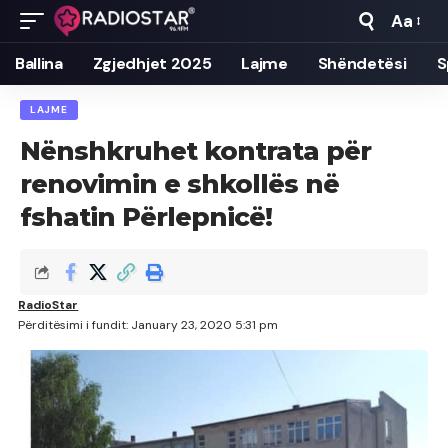
Aa
Font
Resizer
Ballina
Zgjedhjet 2025
Lajme
Shëndetësi
S
LAJME
Nënshkruhet kontrata për
renovimin e shkollës në
fshatin Përlepnicë!
RadioStar
Përditësimi i fundit: January 23, 2020 5:31 pm