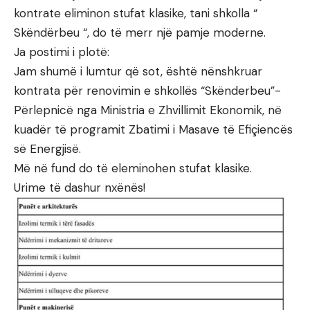
kontrate eliminon stufat klasike, tani shkolla “
Skëndërbeu “, do të merr një pamje moderne.
Ja postimi i plotë:
Jam shumë i lumtur që sot, është nënshkruar
kontrata për renovimin e shkollës “Skënderbeu”-
Përlepnicë nga Ministria e Zhvillimit Ekonomik, në
kuadër të programit Zbatimi i Masave të Efiçiencës
së Energjisë.
Më në fund do të eleminohen stufat klasike.
Urime të dashur nxënës!