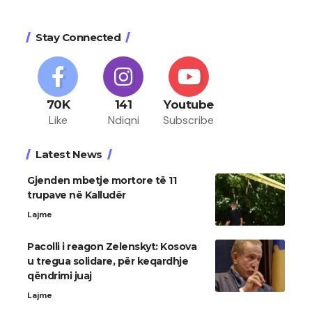
Stay Connected
70K
141
Youtube
Like
Ndiqni
Subscribe
Latest News
Gjenden mbetje mortore të 11
trupave në Kalludër
Lajme
Pacolli i reagon Zelenskyt: Kosova
u tregua solidare, për keqardhje
qëndrimi juaj
Lajme