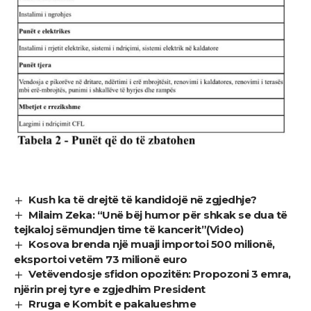
Kush ka të drejtë të kandidojë në zgjedhje?
Milaim Zeka: “Unë bëj humor për shkak se dua të
tejkaloj sëmundjen time të kancerit”(Video)
Kosova brenda një muaji importoi 500 milionë,
eksportoi vetëm 73 milionë euro
Vetëvendosje sfidon opozitën: Propozoni 3 emra,
njërin prej tyre e zgjedhim President
Rruga e Kombit e pakalueshme