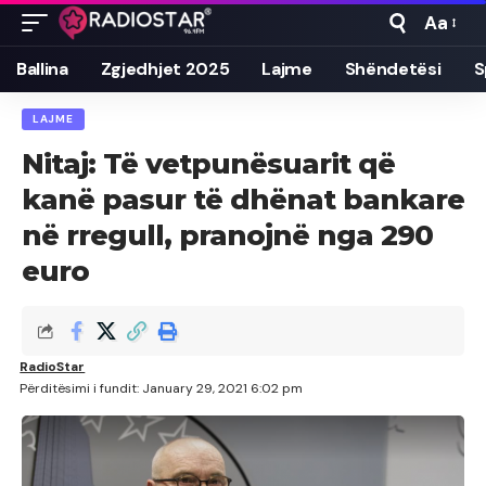
Aa
Font
Resizer
Ballina
Zgjedhjet 2025
Lajme
Shëndetësi
S
LAJME
Nitaj: Të vetpunësuarit që
kanë pasur të dhënat bankare
në rregull, pranojnë nga 290
euro
RadioStar
Përditësimi i fundit: January 29, 2021 6:02 pm