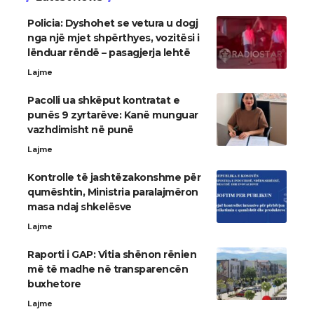
Policia: Dyshohet se vetura u dogj
nga një mjet shpërthyes, vozitësi i
lënduar rëndë – pasagjerja lehtë
Lajme
Pacolli ua shkëput kontratat e
punës 9 zyrtarëve: Kanë munguar
vazhdimisht në punë
Lajme
Kontrolle të jashtëzakonshme për
qumështin, Ministria paralajmëron
masa ndaj shkelësve
Lajme
Raporti i GAP: Vitia shënon rënien
më të madhe në transparencën
buxhetore
Lajme