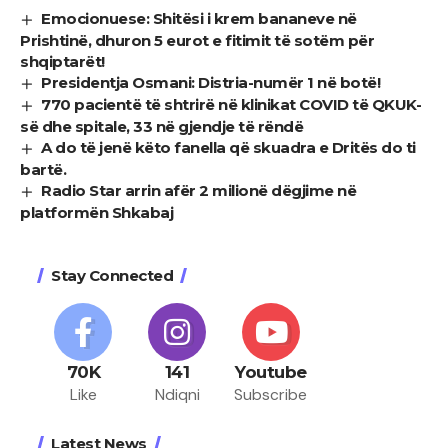
Emocionuese: Shitësi i krem bananeve në
Prishtinë, dhuron 5 eurot e fitimit të sotëm për
shqiptarët!
Presidentja Osmani: Distria-numër 1 në botë!
770 pacientë të shtrirë në klinikat COVID të QKUK-
së dhe spitale, 33 në gjendje të rëndë
A do të jenë këto fanella që skuadra e Dritës do ti
bartë.
Radio Star arrin afër 2 milionë dëgjime në
platformën Shkabaj
Stay Connected
70K
141
Youtube
Like
Ndiqni
Subscribe
Latest News