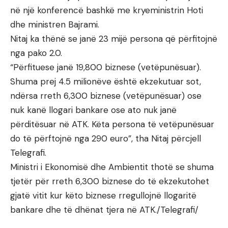
në një konferencë bashkë me kryeministrin Hoti
dhe ministren Bajrami.
Nitaj ka thënë se janë 23 mijë persona që përfitojnë
nga pako 2.0.
“Përfituese janë 19,800 biznese (vetëpunësuar).
Shuma prej 4.5 milionëve është ekzekutuar sot,
ndërsa rreth 6,300 biznese (vetëpunësuar) ose
nuk kanë llogari bankare ose ato nuk janë
përditësuar në ATK. Këta persona të vetëpunësuar
do të përftojnë nga 290 euro”, tha Nitaj përcjell
Telegrafi.
Ministri i Ekonomisë dhe Ambientit thotë se shuma
tjetër për rreth 6,300 biznese do të ekzekutohet
gjatë vitit kur këto biznese rregullojnë llogaritë
bankare dhe të dhënat tjera në ATK./Telegrafi/