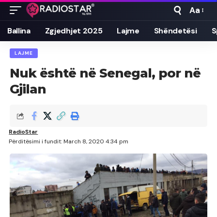
Aa
Font
Resizer
Ballina
Zgjedhjet 2025
Lajme
Shëndetësi
S
LAJME
Nuk është në Senegal, por në
Gjilan
RadioStar
Përditësimi i fundit: March 8, 2020 4:34 pm