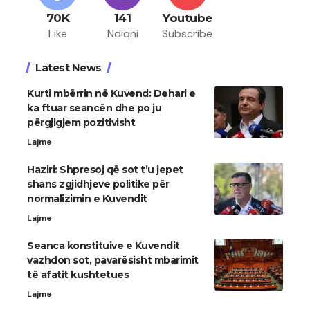
70K
141
Youtube
Like
Ndiqni
Subscribe
Latest News
Kurti mbërrin në Kuvend: Dehari e
ka ftuar seancën dhe po ju
përgjigjem pozitivisht
Lajme
Haziri: Shpresoj që sot t’u jepet
shans zgjidhjeve politike për
normalizimin e Kuvendit
Lajme
Seanca konstituive e Kuvendit
vazhdon sot, pavarësisht mbarimit
të afatit kushtetues
Lajme