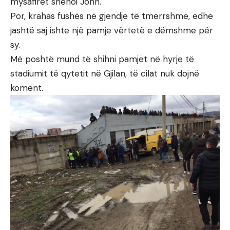
mysafirët shënoi John.
Por, krahas fushës në gjendje të tmerrshme, edhe
jashtë saj ishte një pamje vërtetë e dëmshme për
sy.
Më poshtë mund të shihni pamjet në hyrje të
stadiumit të qytetit në Gjilan, të cilat nuk dojnë
koment.