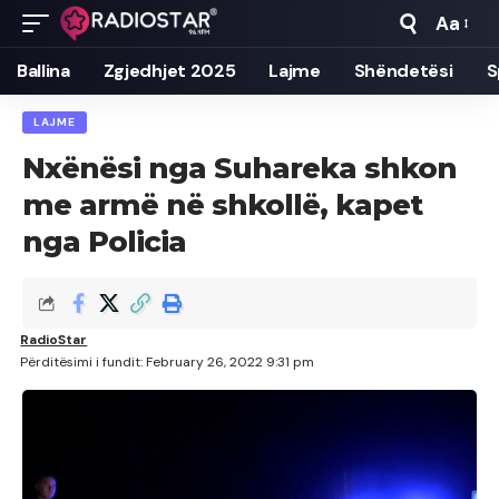
Aa
Font
Resizer
Ballina
Zgjedhjet 2025
Lajme
Shëndetësi
S
LAJME
Nxënësi nga Suhareka shkon
me armë në shkollë, kapet
nga Policia
RadioStar
Përditësimi i fundit: February 26, 2022 9:31 pm