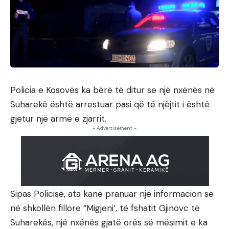
Policia e Kosovës ka bërë të ditur se një nxënës në
Suharekë është arrestuar pasi që të njëjtit i është
gjetur një armë e zjarrit.
- Advertisement -
Sipas Policisë, ata kanë pranuar një informacion se
në shkollën fillore “Migjeni’, të fshatit Gjinovc të
Suharekës, një nxënës gjatë orës së mësimit e ka