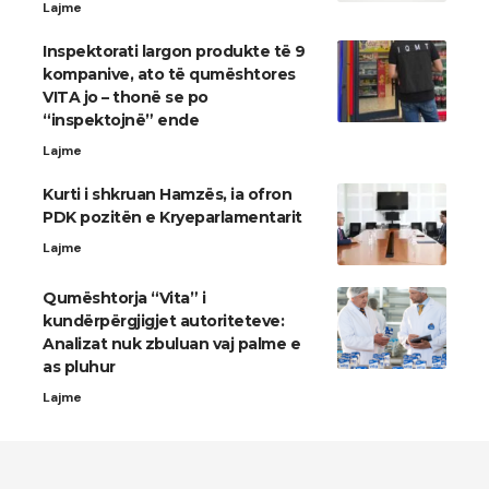
Lajme
Inspektorati largon produkte të 9
kompanive, ato të qumështores
VITA jo – thonë se po
“inspektojnë” ende
Lajme
Kurti i shkruan Hamzës, ia ofron
PDK pozitën e Kryeparlamentarit
Lajme
Qumështorja “Vita” i
kundërpërgjigjet autoriteteve:
Analizat nuk zbuluan vaj palme e
as pluhur
Lajme