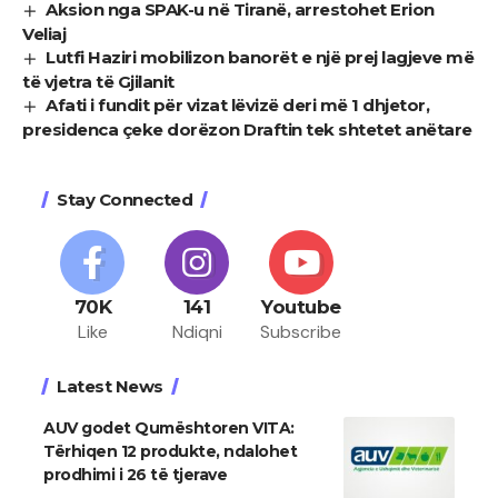
Aksion nga SPAK-u në Tiranë, arrestohet Erion
Veliaj
Lutfi Haziri mobilizon banorët e një prej lagjeve më
të vjetra të Gjilanit
Afati i fundit për vizat lëvizë deri më 1 dhjetor,
presidenca çeke dorëzon Draftin tek shtetet anëtare
Stay Connected
70K
141
Youtube
Like
Ndiqni
Subscribe
Latest News
AUV godet Qumështoren VITA:
Tërhiqen 12 produkte, ndalohet
prodhimi i 26 të tjerave