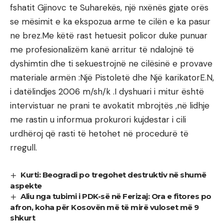
fshatit Gjinovc te Suharekës, një nxënës gjate orës
se mësimit e ka ekspozua arme te cilën e ka pasur
ne brez.Me këtë rast hetuesit policor duke punuar
me profesionalizëm kanë arritur të ndalojnë të
dyshimtin dhe ti sekuestrojnë ne cilësinë e provave
materiale armën :Një Pistoletë dhe Një karikatorE.N,
i datëlindjes 2006 m/sh/k .I dyshuari i mitur është
intervistuar ne prani te avokatit mbrojtës ,në lidhje
me rastin u informua prokurori kujdestar i cili
urdhëroj që rasti të hetohet në procedurë të
rregull.
Kurti: Beogradi po tregohet destruktiv në shumë
aspekte
Aliu nga tubimi i PDK-së në Ferizaj: Ora e fitores po
afron, koha për Kosovën më të mirë vuloset më 9
shkurt