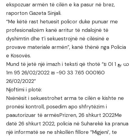
ekspozuar armën të cilën e ka pasur në brez,
raporton Gazeta Sinjali.
“Me këtë rast hetuesit policor duke punuar me
profesionalizëm kanë arritur të ndalojnë të
dyshimtin dhe t’i sekuestrojnë në cilësinë e
provave materiale armën”, kanë thënë nga Policia
e Kosovës.
Mund të jetë një imazh i ‎teksti që thotë “‎ย 0I 1 بع ယ
1m 95 26/02/2022 జ -90 33 7.65 000160
26/02/2022‎”‎
Njoftimi i plotë:
Nxënësit i sekuestrohet arma te cilën e kishte ne
pronësi kontroll, posedim apo shfrytëzim i
paautorizuar të armësPrizren, 26 shkurt 2022Me
datë 26 shkurt 2022, policia në Suharekë ka pranua
një informatë se ne shkollën fillore “Migjeni’, te