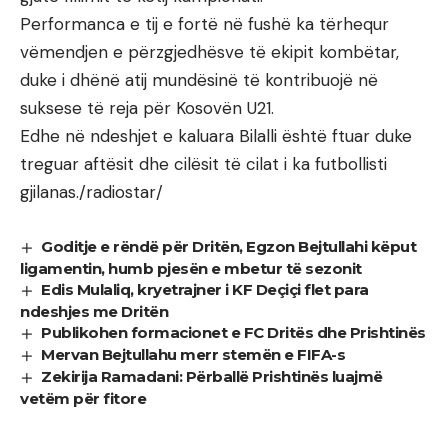
Performanca e tij e fortë në fushë ka tërhequr
vëmendjen e përzgjedhësve të ekipit kombëtar,
duke i dhënë atij mundësinë të kontribuojë në
suksese të reja për Kosovën U21.
Edhe në ndeshjet e kaluara Bilalli është ftuar duke
treguar aftësit dhe cilësit të cilat i ka futbollisti
gjilanas./radiostar/
Goditje e rëndë për Dritën, Egzon Bejtullahi këput
ligamentin, humb pjesën e mbetur të sezonit
Edis Mulaliq, kryetrajner i KF Deçiçi flet para
ndeshjes me Dritën
Publikohen formacionet e FC Dritës dhe Prishtinës
Mervan Bejtullahu merr stemën e FIFA-s
Zekirija Ramadani: Përballë Prishtinës luajmë
vetëm për fitore