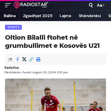
Aa
Font
Resizer
Ballina
Zgjedhjet 2025
Lajme
Shëndetësi
S
SPORTS
Oltion Bilalli ftohet në
grumbullimet e Kosovës U21
RadioStar
Përditësimi i fundit: August 30, 2024 3:35 pm