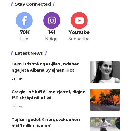
Stay Connected
70K
141
Youtube
Like
Ndiqni
Subscribe
Latest News
Lajm i trishtë nga Gjilani, ndahet
nga jeta Albana Sylejmani Hoti
Lajme
Greqia “në luftë” me zjarret, digjen
150 shtëpi në Atikë
Lajme
Tajfuni godet Kinën, evakuohen
mbi 1 milion banorë