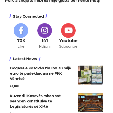
Policia shqiptoi mbi 65 mijë gjoba për nëntë muaj
Stay Connected
70K
141
Youtube
Like
Ndiqni
Subscribe
Latest News
Dogana e Kosovës zbulon 30 mijë
euro të padeklaruara në PKK
Vërmicë
Lajme
Kuvendi i Kosovës mban sot
seancën konstituive të
Legjislaturës së XI-të