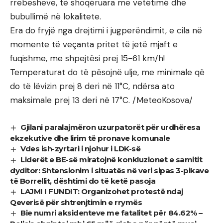
rrebesheve, të shoqëruara me vetëtimë dhe
bubullimë në lokalitete.
Era do fryjë nga drejtimi i jugperëndimit, e cila në
momente të veçanta pritet të jetë mjaft e
fuqishme, me shpejtësi prej 15-61 km/h!
Temperaturat do të pësojnë ulje, me minimale që
do të lëvizin prej 8 deri në 11°C, ndërsa ato
maksimale prej 13 deri në 17°C. /MeteoKosova/
Gjilani paralajmëron uzurpatorët për urdhëresa
ekzekutive dhe lirim të pronave komunale
Vdes ish-zyrtari i njohur i LDK-së
Liderët e BE-së miratojnë konkluzionet e samitit
dyditor: Shtensionim i situatës në veri sipas 3-pikave
të Borrellit, dështimi do të ketë pasoja
LAJMI I FUNDIT: Organizohet protestë ndaj
Qeverisë për shtrenjtimin e rrymës
Bie numri aksidenteve me fatalitet për 84.62% –