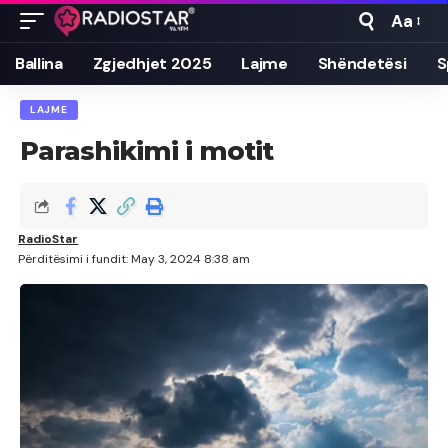
Aa
Font
Resizer
Ballina
Zgjedhjet 2025
Lajme
Shëndetësi
S
LAJME
Parashikimi i motit
RadioStar
Përditësimi i fundit: May 3, 2024 8:38 am