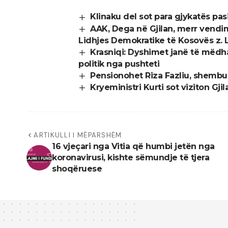
Klinaku del sot para gjykatës pas
AAK, Dega në Gjilan, merr vendi
Lidhjes Demokratike të Kosovës z. Lu
Krasniqi: Dyshimet janë të mëdh
politik nga pushteti
Pensionohet Riza Fazliu, shembu
Kryeministri Kurti sot viziton Gjil
ARTIKULLI I MËPARSHËM
16 vjeçari nga Vitia që humbi jetën nga
koronavirusi, kishte sëmundje të tjera
shoqëruese