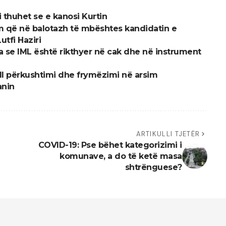
i thuhet se e kanosi Kurtin
m që në balotazh të mbështes kandidatin e
tfi Haziri
a se IML është rikthyer në cak dhe në instrument
ll përkushtimi dhe frymëzimi në arsim
anin
ARTIKULLI TJETËR
COVID-19: Pse bëhet kategorizimi i
komunave, a do të ketë masa
shtrënguese?