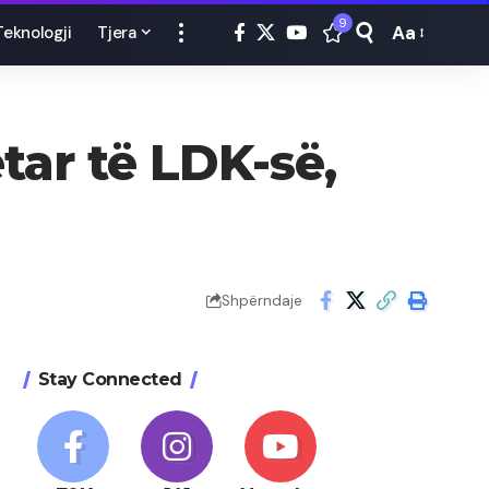
9
Aa
Teknologji
Tjera
Font
Resizer
tar të LDK-së,
Shpërndaje
Stay Connected