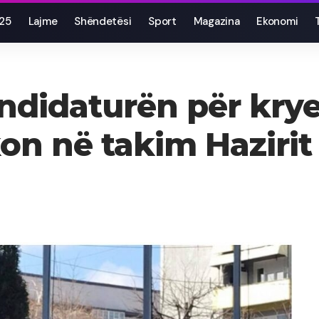
025
Lajme
Shëndetësi
Sport
Magazina
Ekonomi
andidaturën për krye
kon në takim Hazirit