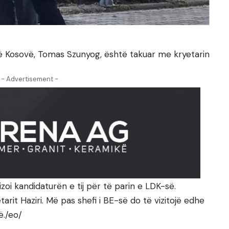
në Kosovë, Tomas Szunyog, është takuar me kryetarin
- Advertisement -
rizoi kandidaturën e tij për të parin e LDK-së.
tarit Haziri. Më pas shefi i BE-së do të vizitojë edhe
ë./eo/