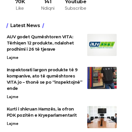
70K
141
Youtube
Like
Ndiqni
Subscribe
Latest News
AUV godet Qumështoren VITA:
Tërhiqen 12 produkte, ndalohet
prodhimi i 26 të tjerave
Lajme
Inspektorati largon produkte të 9
kompanive, ato të qumështores
VITA jo – thonë se po “inspektojnë”
ende
Lajme
Kurti i shkruan Hamzës, ia ofron
PDK pozitën e Kryeparlamentarit
Lajme