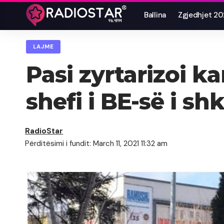
Ballina
Zgjedhjet 2
LAJME
Pasi zyrtarizoi k
shefi i BE-së i sh
RadioStar
Përditësimi i fundit: March 11, 2021 11:32 am