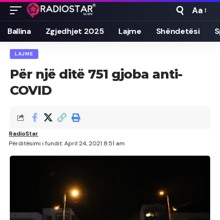
Aa
Font
Resizer
Ballina
Zgjedhjet 2025
Lajme
Shëndetësi
S
LAJME
Për një ditë 751 gjoba anti-
COVID
RadioStar
Përditësimi i fundit: April 24, 2021 8:51 am