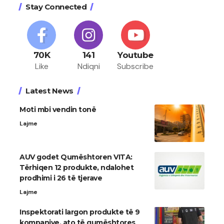
Stay Connected
70K
141
Youtube
Like
Ndiqni
Subscribe
Latest News
Moti mbi vendin tonë
Lajme
AUV godet Qumështoren VITA:
Tërhiqen 12 produkte, ndalohet
prodhimi i 26 të tjerave
Lajme
Inspektorati largon produkte të 9
kompanive, ato të qumështores