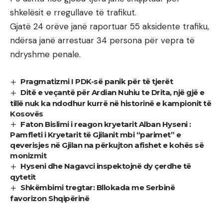
shkelësit e rregullave të trafikut.
Gjatë 24 orëve janë raportuar 55 aksidente trafiku,
ndërsa janë arrestuar 34 persona për vepra të
ndryshme penale.
Pragmatizmi I PDK-së panik për të tjerët
Ditë e veçantë për Ardian Nuhiu te Drita, një gjë e
tillë nuk ka ndodhur kurrë në historinë e kampionit të
Kosovës
Faton Bislimi i reagon kryetarit Alban Hyseni :
Pamfleti i Kryetarit të Gjilanit mbi “parimet” e
qeverisjes në Gjilan na përkujton afishet e kohës së
monizmit
Hyseni dhe Nagavci inspektojnë dy çerdhe të
qytetit
Shkëmbimi tregtar: Bllokada me Serbinë
favorizon Shqipërinë