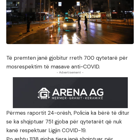
Të premten janë gjobitur rreth 700 qytetarë për
mosrespektim të masave anti-COVID.
- Advertisement -
Përmes raportit 24-orësh, Policia ka bërë të ditur
se ka shqiptuar 751 gjoba për qytetarët që nuk
kanë respektuar Ligjin COVID-19.
Po ashtu 1138 gjoba tjera janë shqiptuar për