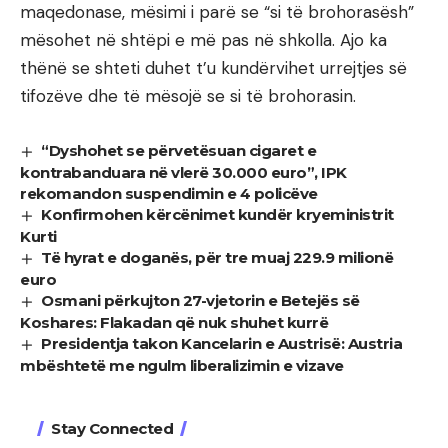
maqedonase, mësimi i parë se “si të brohorasësh”
mësohet në shtëpi e më pas në shkolla. Ajo ka
thënë se shteti duhet t’u kundërvihet urrejtjes së
tifozëve dhe të mësojë se si të brohorasin.
“Dyshohet se përvetësuan cigaret e
kontrabanduara në vlerë 30.000 euro”, IPK
rekomandon suspendimin e 4 policëve
Konfirmohen kërcënimet kundër kryeministrit
Kurti
Të hyrat e doganës, për tre muaj 229.9 milionë
euro
Osmani përkujton 27-vjetorin e Betejës së
Koshares: Flakadan që nuk shuhet kurrë
Presidentja takon Kancelarin e Austrisë: Austria
mbështetë me ngulm liberalizimin e vizave
Stay Connected