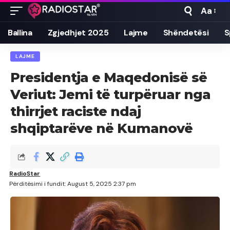
Aa
Font
Resizer
Ballina
Zgjedhjet 2025
Lajme
Shëndetësi
S
LAJME
Presidentja e Maqedonisë së
Veriut: Jemi të turpëruar nga
thirrjet raciste ndaj
shqiptarëve në Kumanovë
RadioStar
Përditësimi i fundit: August 5, 2025 2:37 pm