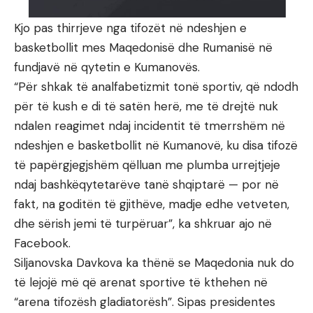
Kjo pas thirrjeve nga tifozët në ndeshjen e
basketbollit mes Maqedonisë dhe Rumanisë në
fundjavë në qytetin e Kumanovës.
“Për shkak të analfabetizmit tonë sportiv, që ndodh
për të kush e di të satën herë, me të drejtë nuk
ndalen reagimet ndaj incidentit të tmerrshëm në
ndeshjen e basketbollit në Kumanovë, ku disa tifozë
të papërgjegjshëm qëlluan me plumba urrejtjeje
ndaj bashkëqytetarëve tanë shqiptarë — por në
fakt, na goditën të gjithëve, madje edhe vetveten,
dhe sërish jemi të turpëruar”, ka shkruar ajo në
Facebook.
Siljanovska Davkova ka thënë se Maqedonia nuk do
të lejojë më që arenat sportive të kthehen në
“arena tifozësh gladiatorësh”. Sipas presidentes