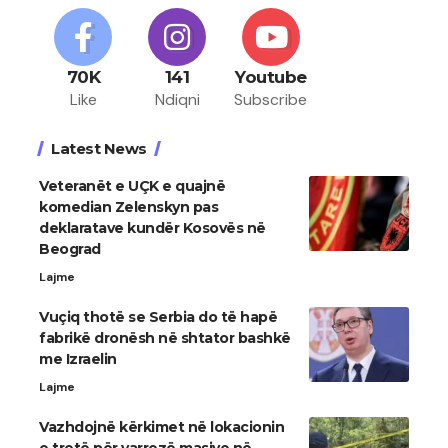
70K
141
Youtube
Like
Ndiqni
Subscribe
Latest News
Veteranët e UÇK e quajnë
komedian Zelenskyn pas
deklaratave kundër Kosovës në
Beograd
Lajme
Vuçiq thotë se Serbia do të hapë
fabrikë dronësh në shtator bashkë
me Izraelin
Lajme
Vazhdojnë kërkimet në lokacionin