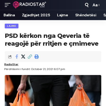
Aa
Font
Resizer
Ballina
Zgjedhjet 2025
Lajme
Shëndetësi
S
LAJME
PSD kërkon nga Qeveria të
reagojë për rritjen e çmimeve
RadioStar
Përditësimi i fundit: October 21, 2021 6:07 pm