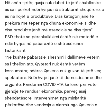
Në anën tjetër, qasja nuk duhet të jetë shabllonike,
as sa i përket ndërhyrjes në strukturat shoqërore, e
as në llojet e produkteve. Disa kategori janë të
prekura më tepër nga dhuna ekonomike, si dhe
disa produkte janë më esenciale se disa tjera”.
PSD thotë se përshkallëzimi është një metodë e
ndërhyrjes në pabarazitë e shtresëzuara
historikisht.
“Në kushte pabarazie, sheshimi i dallimeve vetëm
sa i thellon ato. Qytetari nuk është vetëm
konsumator, ndërsa Qeveria nuk guxon të jetë veç
spektatore. Ndërhyrjet janë të domosdoshme dhe
urgjente. Pandemia COVID -19, ka lënë pas vete
gjendje të rënduar ekonomike, përveç asaj
shëndetësore. Intervenimet nga ministritë
përkatëse dhe vendosja e alarmit nga Qeveria e