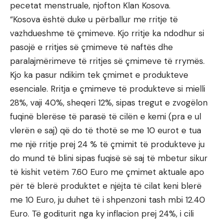
pecetat menstruale, njofton Klan Kosova.
“Kosova është duke u përballur me rritje të
vazhdueshme të çmimeve. Kjo rritje ka ndodhur si
pasojë e rritjes së çmimeve të naftës dhe
paralajmërimeve të rritjes së çmimeve të rrymës.
Kjo ka pasur ndikim tek çmimet e produkteve
esenciale. Rritja e çmimeve të produkteve si mielli
28%, vaji 40%, sheqeri 12%, sipas tregut e zvogëlon
fuqinë blerëse të parasë të cilën e kemi (pra e ul
vlerën e saj) që do të thotë se me 10 eurot e tua
me një rritje prej 24 % të çmimit të produkteve ju
do mund të blini sipas fuqisë së saj të mbetur sikur
të kishit vetëm 7.60 Euro me çmimet aktuale apo
për të blerë produktet e njëjta të cilat keni blerë
me 10 Euro, ju duhet të i shpenzoni tash mbi 12.40
Euro. Të goditurit nga ky inflacion prej 24%, i cili