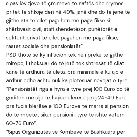
sipas lëvizjeve të çmimeve të naftës dhe rrymës
pritet te shkojë deri në 40%, janë dhe do te jenë të
gjithë ata të cilët paguhen me paga fikse si:
shërbyesit civil, stafi shëndetësor, punëtorët e
sektorit privat të cilët paguhen me paga fikse,
rastet sociale dhe pensionistët”.
PSD thotë se ky inflacion tek ne i prekë të gjithë
mirëpo, i theksuar do të jetë tek shtresat të cilat
kanë të ardhura të ulëta, pra minimale e ku ajo e
ardhur edhe ashtu nuk ka plotësuar nevojat e tyre.
“Pensionistët nga e hyra e tyre prej 100 Euro do të
goditen me ulje të fuqisë blerëse prej 24-40 Euro,
pra fuqia blerëse e 100 Eurove të marra si pension
do të mbetet sikur pensioni i tyre të ishte vetëm
60-76 Euro”.
“Sipas Organizatës se Kombeve të Bashkuara për