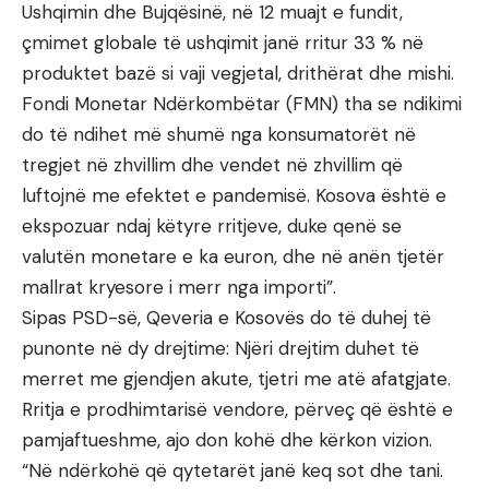
Ushqimin dhe Bujqësinë, në 12 muajt e fundit,
çmimet globale të ushqimit janë rritur 33 % në
produktet bazë si vaji vegjetal, drithërat dhe mishi.
Fondi Monetar Ndërkombëtar (FMN) tha se ndikimi
do të ndihet më shumë nga konsumatorët në
tregjet në zhvillim dhe vendet në zhvillim që
luftojnë me efektet e pandemisë. Kosova është e
ekspozuar ndaj këtyre rritjeve, duke qenë se
valutën monetare e ka euron, dhe në anën tjetër
mallrat kryesore i merr nga importi”.
Sipas PSD-së, Qeveria e Kosovës do të duhej të
punonte në dy drejtime: Njëri drejtim duhet të
merret me gjendjen akute, tjetri me atë afatgjate.
Rritja e prodhimtarisë vendore, përveç që është e
pamjaftueshme, ajo don kohë dhe kërkon vizion.
“Në ndërkohë që qytetarët janë keq sot dhe tani.