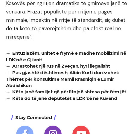
Kosovës për ngritjen dramatike të çmimeve janë të
vonuara. Frazat populliste për rritjen e pagës
minimale, impaktin në rritje të standardit, siç duket
do ta ketë të pavërejtshëm dhe pa efekt real në
mirëqenie”.
Entuziazëm, unitet e frymë e madhe mobilizimi në
LDK’në e Gjilanit
Arrestohet një rus në Zveçan, hyri ilegalisht
Pas gjashtë dështimesh, Albin Kurti dorëzohet:
Thërret për konsultime Memli Krasniqin e Lumir
Abdixhikun
Këto janë familjet që përfitojnë shtesa për fëmijët
Këta do të jenë deputetët e LDK’së në Kuvend
Stay Connected