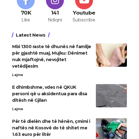
70K
141
Youtube
Like
Ndiqni
Subscribe
Latest News
Mbi 1300 raste të dhunës në familje
për gjashtë muaj, Mujku: Dënimet
nuk mjaftojnë, nevojitet
vetëdijesim
Lajme
E dhimbshme, vdes në QKUK
personi që u aksidentua para disa
ditësh në Gjilan
Lajme
Për të dielën dhe të hënën, çmimi i
naftës në Kosovë do të shitet me
1.63 euro për litër