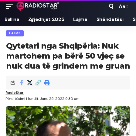
Aa
Font
Resizer
Ballina
Zgjedhjet 2025
Lajme
Shëndetësi
S
LAJME
Qytetari nga Shqipëria: Nuk
martohem pa bërë 50 vjeç se
nuk dua të grindem me gruan
RadioStar
Përditësimi i fundit: June 25, 2022 9:30 am