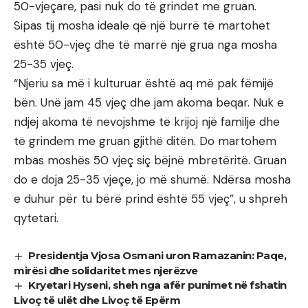
50-vjeçare, pasi nuk do të grindet me gruan.
Sipas tij mosha ideale që një burrë të martohet
është 50-vjeç dhe të marrë një grua nga mosha
25-35 vjeç.
“Njeriu sa më i kulturuar është aq më pak fëmijë
bën. Unë jam 45 vjeç dhe jam akoma beqar. Nuk e
ndjej akoma të nevojshme të krijoj një familje dhe
të grindem me gruan gjithë ditën. Do martohem
mbas moshës 50 vjeç siç bëjnë mbretëritë. Gruan
do e doja 25-35 vjeçe, jo më shumë. Ndërsa mosha
e duhur për tu bërë prind është 55 vjeç”, u shpreh
qytetari.
Presidentja Vjosa Osmani uron Ramazanin: Paqe,
mirësi dhe solidaritet mes njerëzve
Kryetari Hyseni, sheh nga afër punimet në fshatin
Livoç të ulët dhe Livoç të Epërm