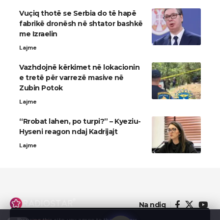
Vuçiq thotë se Serbia do të hapë
fabrikë dronësh në shtator bashkë
me Izraelin
Lajme
Vazhdojnë kërkimet në lokacionin
e tretë për varrezë masive në
Zubin Potok
Lajme
“Rrobat lahen, po turpi?” – Kyeziu-
Hyseni reagon ndaj Kadrijajt
Lajme
Na ndiq