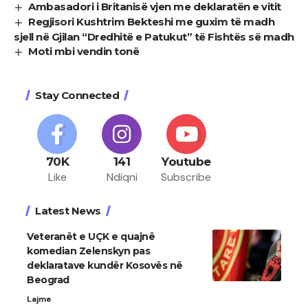
Ambasadori i Britanisë vjen me deklaratën e vitit
Regjisori Kushtrim Bekteshi me guxim të madh
sjell në Gjilan “Dredhitë e Patukut” të Fishtës së madh
Moti mbi vendin tonë
Stay Connected
70K
141
Youtube
Like
Ndiqni
Subscribe
Latest News
Veteranët e UÇK e quajnë
komedian Zelenskyn pas
deklaratave kundër Kosovës në
Beograd
Lajme