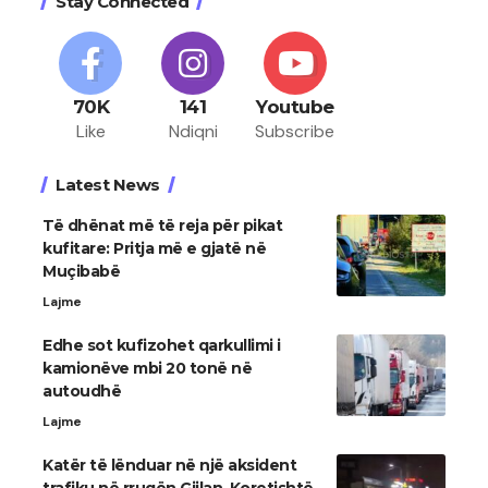
Stay Connected
70K
141
Youtube
Like
Ndiqni
Subscribe
Latest News
Të dhënat më të reja për pikat
kufitare: Pritja më e gjatë në
Muçibabë
Lajme
​Edhe sot kufizohet qarkullimi i
kamionëve mbi 20 tonë në
autoudhë
Lajme
Katër të lënduar në një aksident