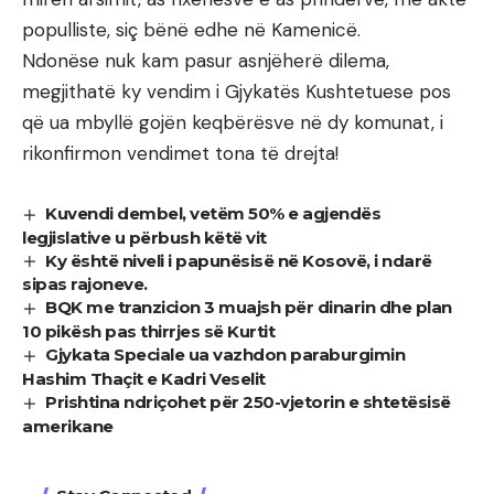
populliste, siç bënë edhe në Kamenicë.
Ndonëse nuk kam pasur asnjëherë dilema,
megjithatë ky vendim i Gjykatës Kushtetuese pos
që ua mbyllë gojën keqbërësve në dy komunat, i
rikonfirmon vendimet tona të drejta!
Kuvendi dembel, vetëm 50% e agjendës
legjislative u përbush këtë vit
Ky është niveli i papunësisë në Kosovë, i ndarë
sipas rajoneve.
BQK me tranzicion 3 muajsh për dinarin dhe plan
10 pikësh pas thirrjes së Kurtit
Gjykata Speciale ua vazhdon paraburgimin
Hashim Thaçit e Kadri Veselit
Prishtina ndriçohet për 250-vjetorin e shtetësisë
amerikane