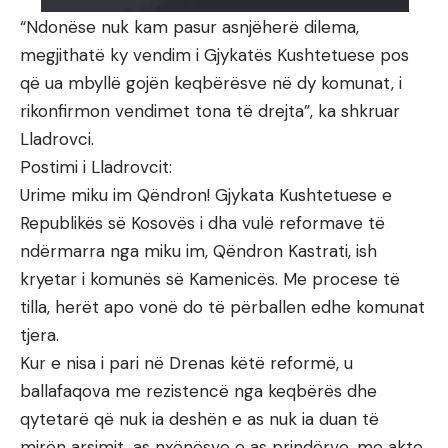
“Ndonëse nuk kam pasur asnjëherë dilema,
megjithatë ky vendim i Gjykatës Kushtetuese pos
që ua mbyllë gojën keqbërësve në dy komunat, i
rikonfirmon vendimet tona të drejta”, ka shkruar
Lladrovci.
Postimi i Lladrovcit:
Urime miku im Qëndron! Gjykata Kushtetuese e
Republikës së Kosovës i dha vulë reformave të
ndërmarra nga miku im, Qëndron Kastrati, ish
kryetar i komunës së Kamenicës. Me procese të
tilla, herët apo vonë do të përballen edhe komunat
tjera.
Kur e nisa i pari në Drenas këtë reformë, u
ballafaqova me rezistencë nga keqbërës dhe
qytetarë që nuk ia deshën e as nuk ia duan të
mirën arsimit, as nxënësve e as prindërve, me akte