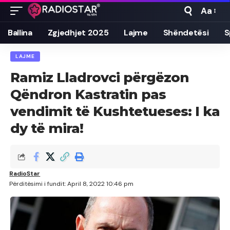
Aa
Font
Resizer
Ballina
Zgjedhjet 2025
Lajme
Shëndetësi
S
LAJME
Ramiz Lladrovci përgëzon
Qëndron Kastratin pas
vendimit të Kushtetueses: I ka
dy të mira!
RadioStar
Përditësimi i fundit: April 8, 2022 10:46 pm