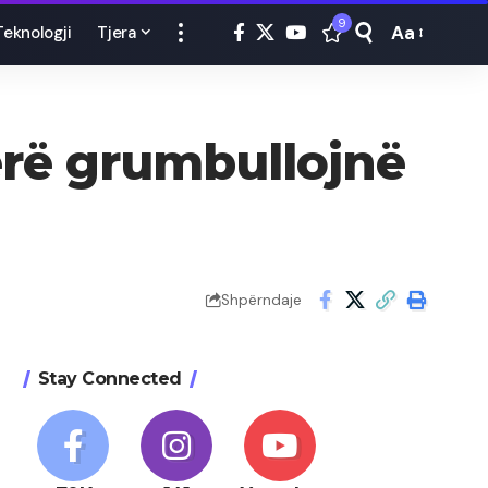
9
Aa
Teknologji
Tjera
Font
Resizer
jerë grumbullojnë
Shpërndaje
Stay Connected