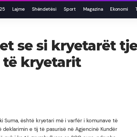
025
Lajme
Shëndetësi
Sport
Magazina
Ekonomi
t se si kryetarët t
të kryetarit
Rufki Suma, është kryetari më i varfër i komunave të
 deklarimin e tij të pasurisë në Agjencinë Kundër