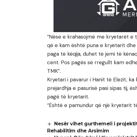
“Nëse e krahasojmë me kryetarët e 
që e kam është puna e kryetarit dhe
paga të këqija, duhet të jemi të kën
cent. Pos pagës së rregullt kam edh
TMK”.
Kryetari i pavarur i Hanit të Elezit, 
prejardhja e pasurisë pasi sipas tij
pagë të kryetarit.
“Është e pamundur që një kryetarit të
Nesër vihet gurthemeli i projekti
Rehabilitim dhe Arsimim