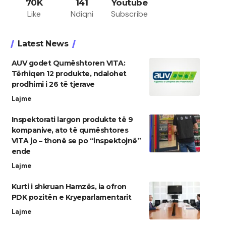
70K
141
Youtube
Like
Ndiqni
Subscribe
Latest News
AUV godet Qumështoren VITA:
Tërhiqen 12 produkte, ndalohet
prodhimi i 26 të tjerave
Lajme
Inspektorati largon produkte të 9
kompanive, ato të qumështores
VITA jo – thonë se po “inspektojnë”
ende
Lajme
Kurti i shkruan Hamzës, ia ofron
PDK pozitën e Kryeparlamentarit
Lajme