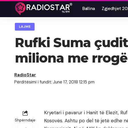
Ballina
Zgjedhjet 2
LAJME
Rufki Suma çudite
miliona me rrogë 
RadioStar
Përditësimi i fundit: June 17, 2018 12:15 pm
Kryetari i pavarur i Hanit të Elezit, 
Kosovës. Ashtu po del të jetë edhe në
Shpërndaje