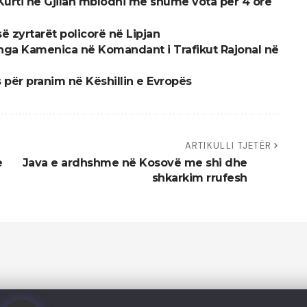
 Kurti në Gjilan mblodhi më shumë vota për 4 orë
 zyrtarët policorë në Lipjan
 nga Kamenica në Komandant i Trafikut Rajonal në
 për pranim në Këshillin e Evropës
ARTIKULLI TJETËR
e
Java e ardhshme në Kosovë me shi dhe
shkarkim rrufesh