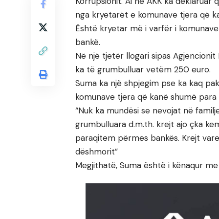
Korrupsionit. Ai në AKK ka deklaruar 
nga kryetarët e komunave tjera që ka
Është kryetar më i varfër i komunave
bankë.
Në një tjetër llogari sipas Agjencionit
ka të grumbulluar vetëm 250 euro.
Suma ka një shpjegim pse ka kaq pak
komunave tjera që kanë shumë para t
“Nuk ka mundësi se nevojat në familj
grumbulluara d.m.th. krejt ajo çka ke
paraqitem përmes bankës. Krejt var
dëshmorit”
Megjithatë, Suma është i kënaqur me t