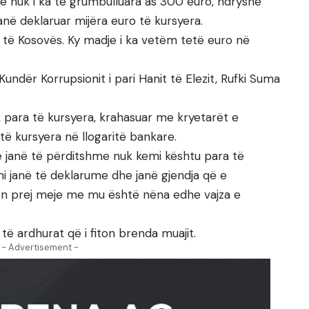
që nuk i ka të grumbulluara as 300 euro, ndryshe
në deklaruar mijëra euro të kursyera.
 të Kosovës. Ky madje i ka vetëm tetë euro në
 Kundër Korrupsionit i pari Hanit të Elezit, Rufki Suma
 para të kursyera, krahasuar me kryetarët e
ë kursyera në llogaritë bankare.
e janë të përditshme nuk kemi kështu para të
mi janë të deklarume dhe janë gjendja që e
en prej meje me mu është nëna edhe vajza e
ë ardhurat që i fiton brenda muajit.
- Advertisement -