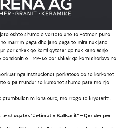
tjerë është shumë e vërtetë unë të vetmen punë
 ne marrim paga dhe janë paga të mira nuk janë
aqur për shkak që kemi qytetar që nuk kanë asnjë
e pensionin e TMK-së për shkak që kemi shërbye në
ka kërkuar nga institucionet përkatëse që të kërkohet
, është e pa mundur të kursehet shumë para me një
 grumbullon miliona euro, me rrogë të kryetarit”.
t të shoqatës “Jetimat e Ballkanit” – Qendër për