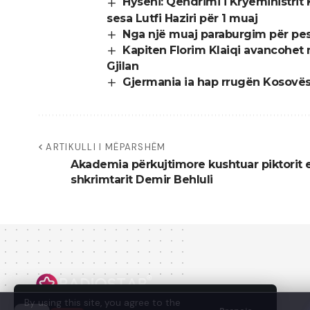
Hyseni: Qëndrimi i Kryeministrit
sesa Lutfi Haziri për 1 muaj
Nga një muaj paraburgim për pesë
Kapiten Florim Klaiqi avancohet
Gjilan
Gjermania ia hap rrugën Kosovës
ARTIKULLI I MËPARSHËM
Akademia përkujtimore kushtuar piktorit 
shkrimtarit Demir Behluli
By using this site, you agree to the