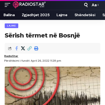
Aa
Font
Resizer
Ballina
Zgjedhjet 2025
Lajme
Shëndetësi
S
LAJME
Sërish tërmet në Bosnjë
RadioStar
Përditësimi i fundit: April 26, 2022 11:28 pm