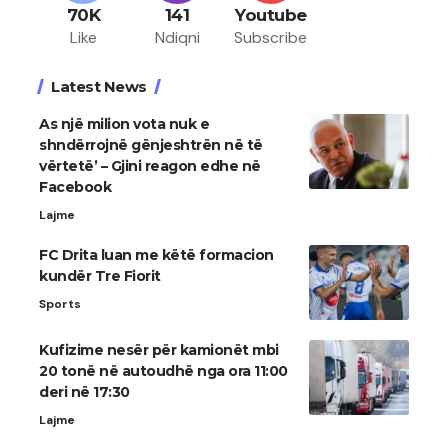
70K
141
Youtube
Like
Ndiqni
Subscribe
Latest News
As një milion vota nuk e
shndërrojnë gënjeshtrën në të
vërtetë’ – Gjini reagon edhe në
Facebook
Lajme
FC Drita luan me këtë formacion
kundër Tre Fiorit
Sports
Kufizime nesër për kamionët mbi
20 tonë në autoudhë nga ora 11:00
deri në 17:30
Lajme