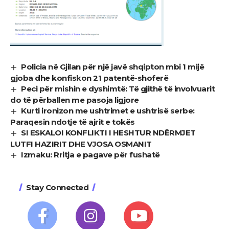
Policia në Gjilan për një javë shqipton mbi 1 mijë
gjoba dhe konfiskon 21 patentë-shoferë
Peci për mishin e dyshimtë: Të gjithë të involvuarit
do të përballen me pasoja ligjore
Kurti ironizon me ushtrimet e ushtrisë serbe:
Paraqesin ndotje të ajrit e tokës
SI ESKALOI KONFLIKTI I HESHTUR NDËRMJET
LUTFI HAZIRIT DHE VJOSA OSMANIT
Izmaku: Rritja e pagave për fushatë
Stay Connected