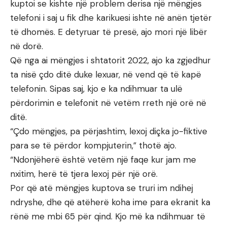
kuptoi se kishte një problem derisa një mëngjes
telefoni i saj u fik dhe karikuesi ishte në anën tjetër
të dhomës. E detyruar të presë, ajo mori një libër
në dorë.
Që nga ai mëngjes i shtatorit 2022, ajo ka zgjedhur
ta nisë çdo ditë duke lexuar, në vend që të kapë
telefonin. Sipas saj, kjo e ka ndihmuar ta ulë
përdorimin e telefonit në vetëm rreth një orë në
ditë.
“Çdo mëngjes, pa përjashtim, lexoj diçka jo-fiktive
para se të përdor kompjuterin,” thotë ajo.
“Ndonjëherë është vetëm një faqe kur jam me
nxitim, herë të tjera lexoj për një orë.
Por që atë mëngjes kuptova se truri im ndihej
ndryshe, dhe që atëherë koha ime para ekranit ka
rënë me mbi 65 për qind. Kjo më ka ndihmuar të