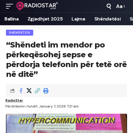
Aa
Font
Resizer
Ballina
Zgjedhjet 2025
Lajme
Shëndetësi
S
SHENDETESI
“Shëndeti im mendor po
përkeqësohej sepse e
përdorja telefonin për tetë orë
në ditë”
RadioStar
Përditësimi i fundit: January 7, 2026 7:21 am