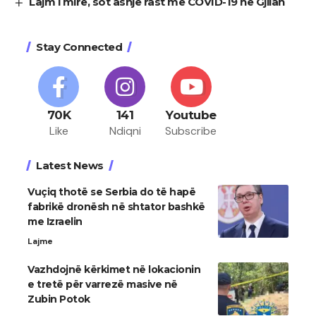
Lajm i mirë, sot asnjë rast me COVID-19 ne Gjilan
Stay Connected
70K
141
Youtube
Like
Ndiqni
Subscribe
Latest News
Vuçiq thotë se Serbia do të hapë
fabrikë dronësh në shtator bashkë
me Izraelin
Lajme
Vazhdojnë kërkimet në lokacionin
e tretë për varrezë masive në
Zubin Potok