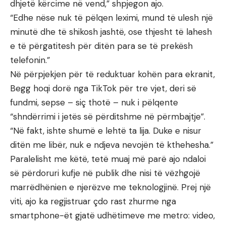
dhjetë kërcime në vend,” shpjegon ajo.
“Edhe nëse nuk të pëlqen leximi, mund të ulesh një
minutë dhe të shikosh jashtë, ose thjesht të lahesh
e të përgatitesh për ditën para se të prekësh
telefonin.”
Në përpjekjen për të reduktuar kohën para ekranit,
Begg hoqi dorë nga TikTok për tre vjet, deri së
fundmi, sepse – siç thotë – nuk i pëlqente
“shndërrimi i jetës së përditshme në përmbajtje”.
“Në fakt, ishte shumë e lehtë ta lija. Duke e nisur
ditën me libër, nuk e ndjeva nevojën të kthehesha.”
Paralelisht me këtë, tetë muaj më parë ajo ndaloi
së përdoruri kufje në publik dhe nisi të vëzhgojë
marrëdhënien e njerëzve me teknologjinë. Prej një
viti, ajo ka regjistruar çdo rast zhurme nga
smartphone-ët gjatë udhëtimeve me metro: video,