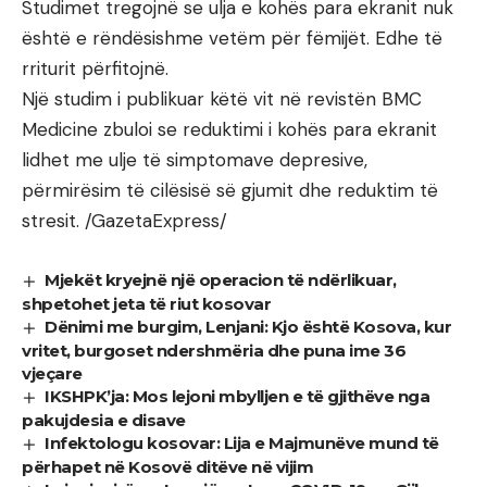
Studimet tregojnë se ulja e kohës para ekranit nuk
është e rëndësishme vetëm për fëmijët. Edhe të
rriturit përfitojnë.
Një studim i publikuar këtë vit në revistën BMC
Medicine zbuloi se reduktimi i kohës para ekranit
lidhet me ulje të simptomave depresive,
përmirësim të cilësisë së gjumit dhe reduktim të
stresit. /GazetaExpress/
Mjekët kryejnë një operacion të ndërlikuar,
shpetohet jeta të riut kosovar
Dënimi me burgim, Lenjani: Kjo është Kosova, kur
vritet, burgoset ndershmëria dhe puna ime 36
vjeçare
IKSHPK’ja: Mos lejoni mbylljen e të gjithëve nga
pakujdesia e disave
Infektologu kosovar: Lija e Majmunëve mund të
përhapet në Kosovë ditëve në vijim