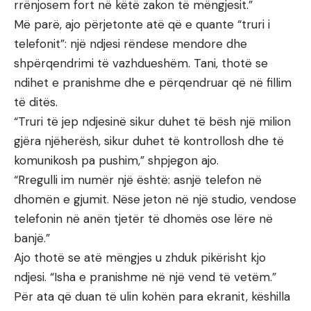
rrënjosem fort në këtë zakon të mëngjesit.”
Më parë, ajo përjetonte atë që e quante “truri i
telefonit”: një ndjesi rëndese mendore dhe
shpërqendrimi të vazhdueshëm. Tani, thotë se
ndihet e pranishme dhe e përqendruar që në fillim
të ditës.
“Truri të jep ndjesinë sikur duhet të bësh një milion
gjëra njëherësh, sikur duhet të kontrollosh dhe të
komunikosh pa pushim,” shpjegon ajo.
“Rregulli im numër një është: asnjë telefon në
dhomën e gjumit. Nëse jeton në një studio, vendose
telefonin në anën tjetër të dhomës ose lëre në
banjë.”
Ajo thotë se atë mëngjes u zhduk pikërisht kjo
ndjesi. “Isha e pranishme në një vend të vetëm.”
Për ata që duan të ulin kohën para ekranit, këshilla