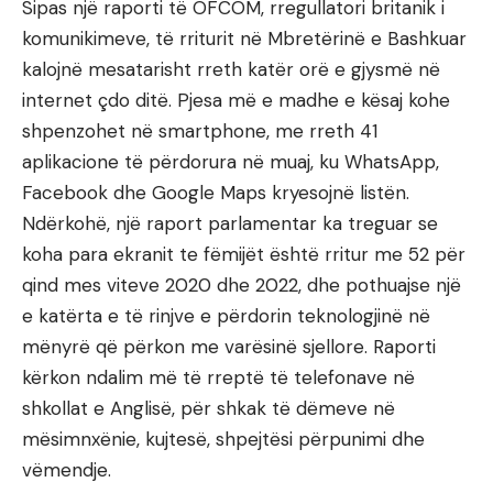
Sipas një raporti të OFCOM, rregullatori britanik i
komunikimeve, të rriturit në Mbretërinë e Bashkuar
kalojnë mesatarisht rreth katër orë e gjysmë në
internet çdo ditë. Pjesa më e madhe e kësaj kohe
shpenzohet në smartphone, me rreth 41
aplikacione të përdorura në muaj, ku WhatsApp,
Facebook dhe Google Maps kryesojnë listën.
Ndërkohë, një raport parlamentar ka treguar se
koha para ekranit te fëmijët është rritur me 52 për
qind mes viteve 2020 dhe 2022, dhe pothuajse një
e katërta e të rinjve e përdorin teknologjinë në
mënyrë që përkon me varësinë sjellore. Raporti
kërkon ndalim më të rreptë të telefonave në
shkollat e Anglisë, për shkak të dëmeve në
mësimnxënie, kujtesë, shpejtësi përpunimi dhe
vëmendje.