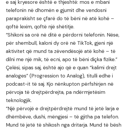
e saj kryesore është e thjeshtë: mos e mbani
telefonin në dhomën e gjumit dhe vendosni
paraprakisht se çfarë do të bëni në atë kohë –
qoftë lexim, qoftë një shëtitje.
“Shikoni sa orë në ditë e përdorni telefonin. Nëse,
për shembull, kaloni dy orë në TikTok, gjeni një
aktivitet që mund ta zëvendësojë atë kohë – të
dilni me një mik, të ecni, apo të bëni diçka fizike.”
Çelësi, sipas saj, është ajo që e quan “kalimi drejt
analoges” (Progression to Analog), titulli edhe i
podcast-it të saj. Kjo nënkupton përfshirjen në
përvoja të drejtpërdrejta, pa ndërmjetësim
teknologjik.
“Një përvojë e drejtpërdrejtë mund të jetë larja e
dhëmbëve, dushi, mëngjesi – të gjitha pa telefon.
Mund të jetë të shikosh nga dritarja. Mund të bësh