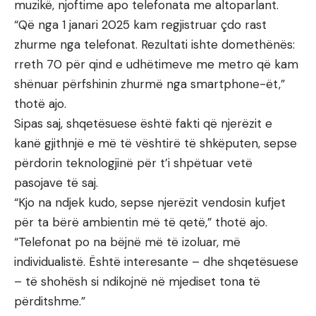
muzikë, njoftime apo telefonata me altoparlant.
“Që nga 1 janari 2025 kam regjistruar çdo rast
zhurme nga telefonat. Rezultati ishte domethënës:
rreth 70 për qind e udhëtimeve me metro që kam
shënuar përfshinin zhurmë nga smartphone-ët,”
thotë ajo.
Sipas saj, shqetësuese është fakti që njerëzit e
kanë gjithnjë e më të vështirë të shkëputen, sepse
përdorin teknologjinë për t’i shpëtuar vetë
pasojave të saj.
“Kjo na ndjek kudo, sepse njerëzit vendosin kufjet
për ta bërë ambientin më të qetë,” thotë ajo.
“Telefonat po na bëjnë më të izoluar, më
individualistë. Është interesante – dhe shqetësuese
– të shohësh si ndikojnë në mjediset tona të
përditshme.”