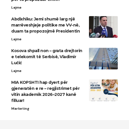
Lajme
Abdixhiku: Jemi shumë larg një
marrëveshjeje politike me VV-në,
duam ta propozojmë Presidentin
Lajme
Kosova shpall non – grata drejtorin
e telekomit të Serbisë, Vladimir
Lučić
Lajme
MIA KOPSHTI hap dyert për
gjeneratën e re – regjistrimet për
vitin akademik 2026–2027 kanë
filluar!
Marketing