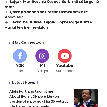
Lajçak: Marrëveshja Kosovë-Serbi më së largu në
mars
Çfarë po ndodh në Partinë Demokratike të
Kosovës?
Takimi në Bruksel, Lajçak: Shpresoj që Kurti e
Vuçiqi të vijnë me vizion
Stay Connected
70K
141
Youtube
Like
Ndiqni
Subscribe
Latest News
Albin Kurti pas takimit me
Abdixhikun: LDK po e kërkon
presidnetin por nuk i ka 30 vota as
për ta propozuar emrin