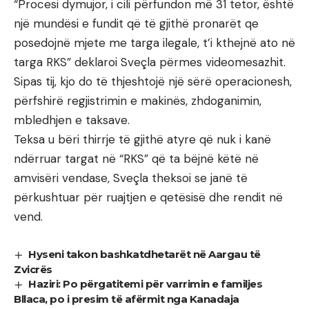
“Procesi dymujor, i cili përfundon më 31 tetor, është
një mundësi e fundit që të gjithë pronarët qe
posedojnë mjete me targa ilegale, t’i kthejnë ato në
targa RKS” deklaroi Sveçla përmes videomesazhit.
Sipas tij, kjo do të thjeshtojë një sërë operacionesh,
përfshirë regjistrimin e makinës, zhdoganimin,
mbledhjen e taksave.
Teksa u bëri thirrje të gjithë atyre që nuk i kanë
ndërruar targat në “RKS” që ta bëjnë këtë në
amvisëri vendase, Sveçla theksoi se janë të
përkushtuar për ruajtjen e qetësisë dhe rendit në
vend.
Hyseni takon bashkatdhetarët në Aargau të
Zvicrës
Haziri: Po përgatitemi për varrimin e familjes
Bllaca, po i presim të afërmit nga Kanadaja