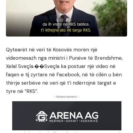
Qytearët në veri të Kosovës morën një
videomesazh nga ministri i Punëve të Brendshme,
Xelal Sveçla.��Sveçla ka postuar një video në
faqen e tij zyrtare në Facebook, në të cilën u bën
thirrje serbëve në veri që t’i ndërrojnë targat e
tyre në “RKS”.
- Advertisement -