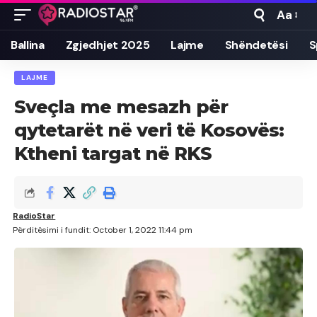
Aa
Font
Resizer
Ballina
Zgjedhjet 2025
Lajme
Shëndetësi
S
LAJME
Sveçla me mesazh për
qytetarët në veri të Kosovës:
Ktheni targat në RKS
RadioStar
Përditësimi i fundit: October 1, 2022 11:44 pm