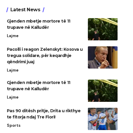
Latest News
Gjenden mbetje mortore të 11
trupave në Kalludër
Lajme
Pacolli i reagon Zelenskyt: Kosova u
tregua solidare, për keqardhje
qëndrimi juaj
Lajme
Gjenden mbetje mortore të 11
trupave në Kalludër
Lajme
Pas 90 ditësh pritje, Drita u rikthye
te fitorja ndaj Tre Fiori!
Sports