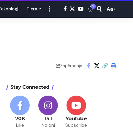
9
Aa
Teknologji
Tjera
Font
Resizer
Shpërndaje
Stay Connected
70K
141
Youtube
Like
Ndiqni
Subscribe