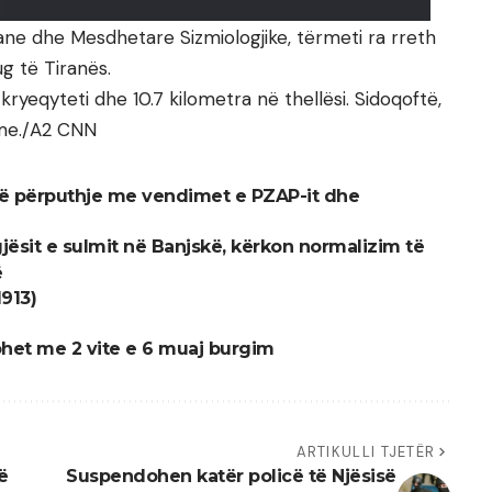
ne dhe Mesdhetare Sizmiologjike, tërmeti ra rreth
ug të Tiranës.
 kryeqyteti dhe 10.7 kilometra në thellësi. Sidoqoftë,
ëme./A2 CNN
 në përputhje me vendimet e PZAP-it dhe
ësit e sulmit në Banjskë, kërkon normalizim të
ë
913)
ohet me 2 vite e 6 muaj burgim
ARTIKULLI TJETËR
ë
Suspendohen katër policë të Njësisë