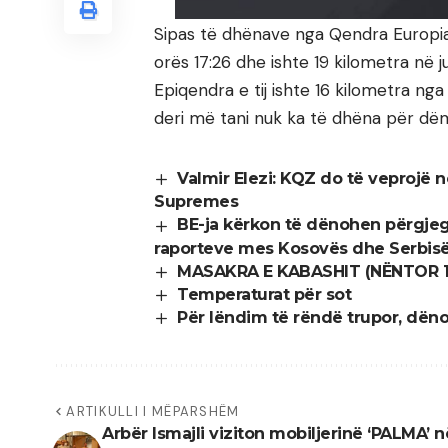
Sipas të dhënave nga Qendra Europia
orës 17:26 dhe ishte 19 kilometra në j
Epiqendra e tij ishte 16 kilometra nga
deri më tani nuk ka të dhëna për d
Valmir Elezi: KQZ do të veprojë
Supremes
BE-ja kërkon të dënohen përgjegj
raporteve mes Kosovës dhe Serbis
MASAKRA E KABASHIT (NËNTOR 1
Temperaturat për sot
Për lëndim të rëndë trupor, dën
ARTIKULLI I MËPARSHËM
Arbër Ismajli viziton mobiljerinë ‘PALMA’ n