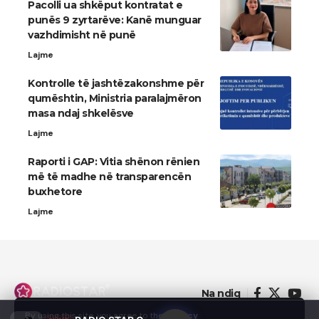
Pacolli ua shkëput kontratat e
punës 9 zyrtarëve: Kanë munguar
vazhdimisht në punë
Lajme
Kontrolle të jashtëzakonshme për
qumështin, Ministria paralajmëron
masa ndaj shkelësve
Lajme
Raporti i GAP: Vitia shënon rënien
më të madhe në transparencën
buxhetore
Lajme
Na ndiq
By using this site, you agree to the
Privacy