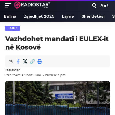
Aa
Font
Resizer
Ballina
Zgjedhjet 2025
Lajme
Shëndetësi
S
LAJME
Vazhdohet mandati i EULEX-it
në Kosovë
RadioStar
Përditësimi i fundit: June 17, 2025 6:15 pm