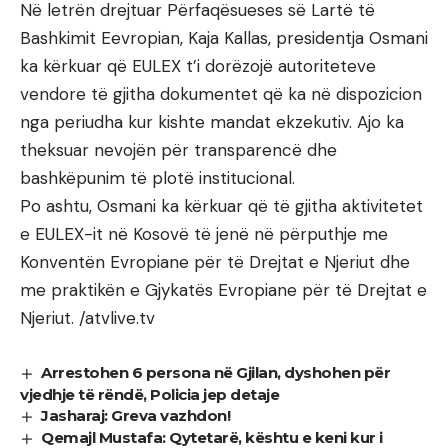
Në letrën drejtuar Përfaqësueses së Lartë të
Bashkimit Eevropian, Kaja Kallas, presidentja Osmani
ka kërkuar që EULEX t’i dorëzojë autoriteteve
vendore të gjitha dokumentet që ka në dispozicion
nga periudha kur kishte mandat ekzekutiv. Ajo ka
theksuar nevojën për transparencë dhe
bashkëpunim të plotë institucional.
Po ashtu, Osmani ka kërkuar që të gjitha aktivitetet
e EULEX-it në Kosovë të jenë në përputhje me
Konventën Evropiane për të Drejtat e Njeriut dhe
me praktikën e Gjykatës Evropiane për të Drejtat e
Njeriut. /atvlive.tv
Arrestohen 6 persona në Gjilan, dyshohen për
vjedhje të rëndë, Policia jep detaje
Jasharaj: Greva vazhdon!
Qemajl Mustafa: Qytetarë, kështu e keni kur i