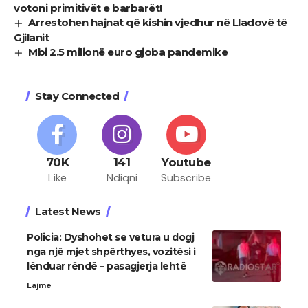
votoni primitivët e barbarët!
Arrestohen hajnat që kishin vjedhur në Lladovë të
Gjilanit
Mbi 2.5 milionë euro gjoba pandemike
Stay Connected
70K
141
Youtube
Like
Ndiqni
Subscribe
Latest News
Policia: Dyshohet se vetura u dogj
nga një mjet shpërthyes, vozitësi i
lënduar rëndë – pasagjerja lehtë
Lajme