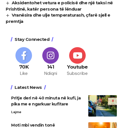
Aksidentohet vetura e policisë dhe një taksi në
Prishtinë, katër persona të lënduar
Vranësira dhe ulje temperaturash, çfarë sjell e
premtja
Stay Connected
70K
141
Youtube
Like
Ndiqni
Subscribe
Latest News
Pritje deri në 40 minuta në kufi, ja
pika me e ngarkuar kufitare
Lajme
Moti mbi vendin tonë