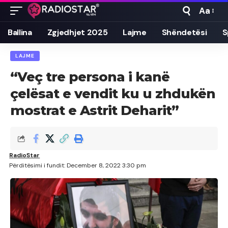
Aa
Font
Resizer
Ballina
Zgjedhjet 2025
Lajme
Shëndetësi
S
LAJME
“Veç tre persona i kanë
çelësat e vendit ku u zhdukën
mostrat e Astrit Deharit”
RadioStar
Përditësimi i fundit: December 8, 2022 3:30 pm