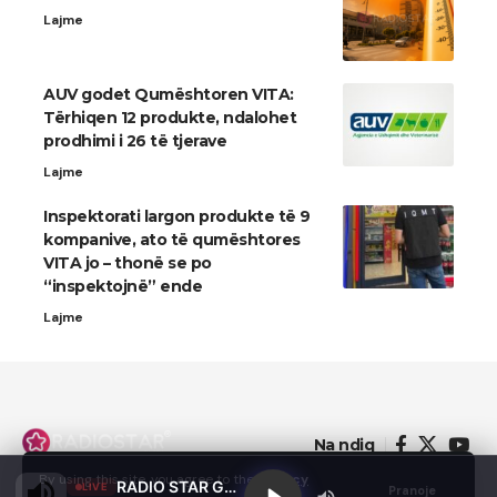
Lajme
AUV godet Qumështoren VITA:
Tërhiqen 12 produkte, ndalohet
prodhimi i 26 të tjerave
Lajme
Inspektorati largon produkte të 9
kompanive, ato të qumështores
VITA jo – thonë se po
“inspektojnë” ende
Lajme
Na ndiq
By using this site, you agree to the
Privacy
RADIO STAR GJILAN
LIVE
Pranoje