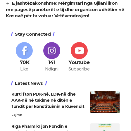
E jashtëzakonshme: Mërgimtari nga Gjilani liron
me pagesë punëtorët e tij dhe organizon udhëtim në
Kosovë për ta votuar Vetëvendosjen!
Stay Connected
70K
141
Youtube
Like
Ndiqni
Subscribe
Latest News
Kurti fton PDK-në, LDK-në dhe
AAK-në në takime në ditën e
fundit për konstituimin e Kuvendit
Lajme
Riga Pharm krijon Fondin e