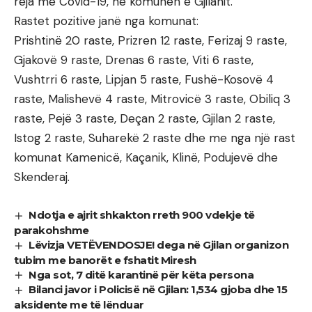
reja me Covid-19, në komunën e Gjilanit.
Rastet pozitive janë nga komunat:
Prishtinë 20 raste, Prizren 12 raste, Ferizaj 9 raste,
Gjakovë 9 raste, Drenas 6 raste, Viti 6 raste,
Vushtrri 6 raste, Lipjan 5 raste, Fushë-Kosovë 4
raste, Malishevë 4 raste, Mitrovicë 3 raste, Obiliq 3
raste, Pejë 3 raste, Deçan 2 raste, Gjilan 2 raste,
Istog 2 raste, Suharekë 2 raste dhe me nga një rast
komunat Kamenicë, Kaçanik, Klinë, Podujevë dhe
Skenderaj.
Ndotja e ajrit shkakton rreth 900 vdekje të
parakohshme
Lëvizja VETËVENDOSJE! dega në Gjilan organizon
tubim me banorët e fshatit Miresh
Nga sot, 7 ditë karantinë për këta persona
Bilanci javor i Policisë në Gjilan: 1,534 gjoba dhe 15
aksidente me të lënduar