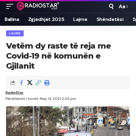
Aa
Font
Resizer
Ballina
Zgjedhjet 2025
Lajme
Shëndetësi
S
LAJME
Vetëm dy raste të reja me
Covid-19 në komunën e
Gjilanit
RadioStar
Përditësimi i fundit: May 13, 2021 2:03 pm