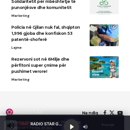
Solidaritetit për mbështetje të
punonjësve dhe komunitetit
Marketing
Policia në Gjilan nuk fal, shqipton
1,996 gjoba dhe konfiskon 53
patentë-shoferë
Lajme
Rezervoni sot në 6Milje dhe
përfitoni super çmime për
pushimet verore!
Marketing
Na ndiq
By using this site, you agree to the
Privacy
RADIO STAR GJILAN
LIVE
Pranoje
Policy
and
Terms of Use
.
Live Radio