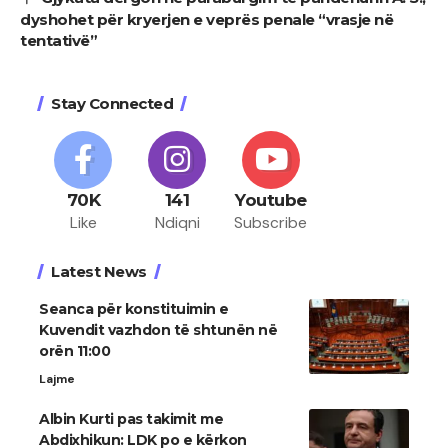
dyshohet për kryerjen e veprës penale “vrasje në
tentativë”
Stay Connected
70K
141
Youtube
Like
Ndiqni
Subscribe
Latest News
Seanca për konstituimin e
Kuvendit vazhdon të shtunën në
orën 11:00
Lajme
Albin Kurti pas takimit me
Abdixhikun: LDK po e kërkon