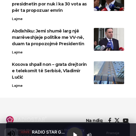
presidnetin por nuk i ka 30 vota as
për ta propozuar emrin
Lajme
Abdixhiku: Jemi shumë larg një
marrëveshjeje politike me VV-në,
duam ta propozojmë Presidentin
Lajme
Kosova shpall non – grata drejtorin
e telekomit të Serbisë, Vladimir
Lučić
Lajme
Na ndiq
By using this site, you agree to the
Privacy
RADIO STAR GJILAN
LIVE
Pranoje