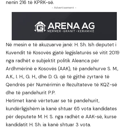
nenin 216 të KPRK-së.
- Advertisement -
Në mesin e të akuzuarve janë: H. Sh. Ish deputet i
Kuvendit të Kosovës gjatë legjislaturës së vitit 2019
nga radhët e subjektit politik Aleanca për
Ardhmërinë e Kosovës (AAK), të pandehurve S. M.,
A.K., I. H., G. H., dhe D. G. që të gjithë zyrtarë të
Qendrës për Numërimin e Rezultateve të KQZ-së
dhe të pandehurit P.P.
Hetimet kanë vërtetuar se të pandehurit,
kundërligjshëm ia kanë shtuar 65 vota kandidates
për deputete M. H. S. nga radhët e AAK-së, kurse
kandidatit H. Sh. ia kanë shtuar 3 vota.