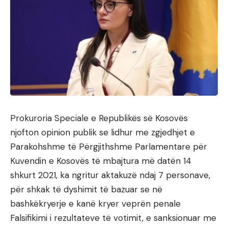
Prokuroria Speciale e Republikës së Kosovës
njofton opinion publik se lidhur me zgjedhjet e
Parakohshme të Përgjithshme Parlamentare për
Kuvendin e Kosovës të mbajtura më datën 14
shkurt 2021, ka ngritur aktakuzë ndaj 7 personave,
për shkak të dyshimit të bazuar se në
bashkëkryerje e kanë kryer veprën penale
Falsifikimi i rezultateve të votimit, e sanksionuar me