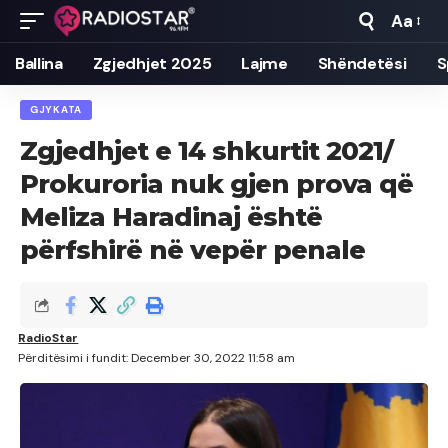
Aa
Font
Resizer
Ballina
Zgjedhjet 2025
Lajme
Shëndetësi
S
GJYKATA
Zgjedhjet e 14 shkurtit 2021/
Prokuroria nuk gjen prova që
Meliza Haradinaj është
përfshirë në vepër penale
RadioStar
Përditësimi i fundit: December 30, 2022 11:58 am