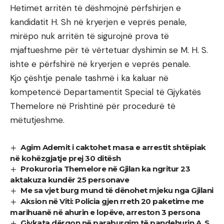
Hetimet arritën të dëshmojnë përfshirjen e
kandidatit H. Sh në kryerjen e veprës penale,
mirëpo nuk arritën të sigurojnë prova të
mjaftueshme për të vërtetuar dyshimin se M. H. S.
ishte e përfshirë në kryerjen e veprës penale.
Kjo çështje penale tashmë i ka kaluar në
kompetencë Departamentit Special të Gjykatës
Themelore në Prishtinë për procedurë të
mëtutjeshme.
Agim Ademit i caktohet masa e arrestit shtëpiak
në kohëzgjatje prej 30 ditësh
Prokuroria Themelore në Gjilan ka ngritur 23
aktakuza kundër 25 personave
Me sa vjet burg mund të dënohet mjeku nga Gjilani
Aksion në Viti: Policia gjen rreth 20 paketime me
marihuanë në ahurin e lopëve, arreston 3 persona
Gjykata dërgon në paraburgim të pandehurin A. S.,