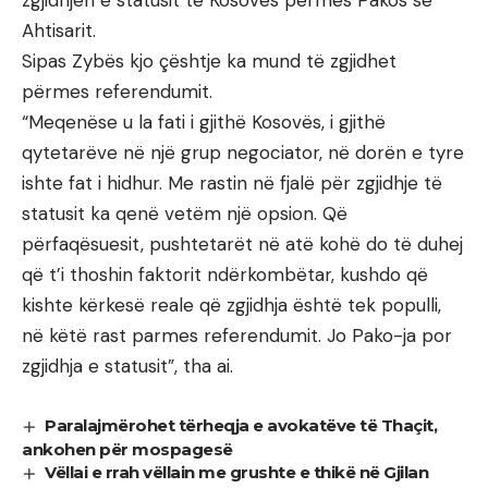
Ahtisarit.
Sipas Zybës kjo çështje ka mund të zgjidhet
përmes referendumit.
“Meqenëse u la fati i gjithë Kosovës, i gjithë
qytetarëve në një grup negociator, në dorën e tyre
ishte fat i hidhur. Me rastin në fjalë për zgjidhje të
statusit ka qenë vetëm një opsion. Që
përfaqësuesit, pushtetarët në atë kohë do të duhej
që t’i thoshin faktorit ndërkombëtar, kushdo që
kishte kërkesë reale që zgjidhja është tek populli,
në këtë rast parmes referendumit. Jo Pako-ja por
zgjidhja e statusit”, tha ai.
Paralajmërohet tërheqja e avokatëve të Thaçit,
ankohen për mospagesë
Vëllai e rrah vëllain me grushte e thikë në Gjilan