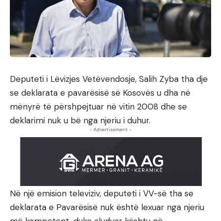
Deputeti i Lëvizjes Vetëvendosje, Salih Zyba tha dje
se deklarata e pavarësisë së Kosovës u dha në
mënyrë të përshpejtuar në vitin 2008 dhe se
deklarimi nuk u bë nga njeriu i duhur.
- Advertisement -
Në një emision televiziv, deputeti i VV-së tha se
deklarata e Pavarësisë nuk është lexuar nga njeriu
më kompetent, duke aluduar kështu në