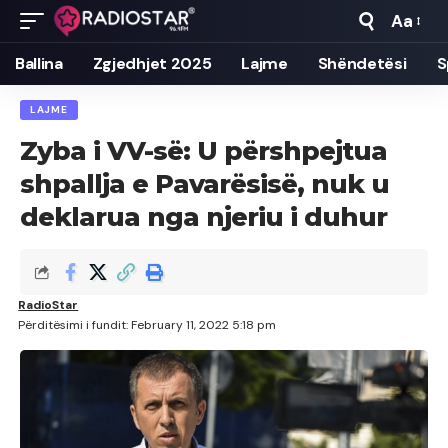
Aa
Font
Resizer
Ballina
Zgjedhjet 2025
Lajme
Shëndetësi
S
LAJME
Zyba i VV-së: U përshpejtua
shpallja e Pavarësisë, nuk u
deklarua nga njeriu i duhur
RadioStar
Përditësimi i fundit: February 11, 2022 5:18 pm