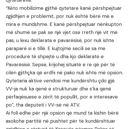
“Këto mobilizime gjithë qytetare kanë përshpejtuar
zgjidhjen e problemit, por nuk është bërë më e
mira e mundshme. E kanë përshpejtuar nënkupton
më shumë se pak se një vjet ose rreth një vit më
pas, u lexu deklarata e pavarësisë, por nuk ishte
paraparë si e tillë. E kujtojmë secili se sa me
procedurë të shpejtë u dha kjo deklaratë e
Pavarësisë. Sepse, krijohej situatë e re që për të
cilën gjithçka që erdhi në pako nuk ishte më opsion.
Qytetaria aktive vendosi me kundërshtu çdo gjë.
VV-ja nuk ka qenë e strukturuar dhe s’ka qenë
përfaqësuese e zërit të popullit, por e interesave
po”, tha deputeti i VV-së në ATV.
Ai foli edhe për një opsion që mund ta kishin bërë
asokohe partitë në pushtet për të kundërshtuar
zgjidhjen e statusit të Kosovës përmes Pakos së