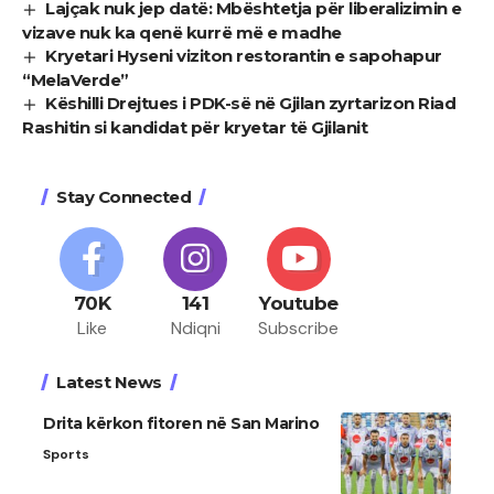
Lajçak nuk jep datë: Mbështetja për liberalizimin e
vizave nuk ka qenë kurrë më e madhe
Kryetari Hyseni viziton restorantin e sapohapur
“MelaVerde”
Këshilli Drejtues i PDK-së në Gjilan zyrtarizon Riad
Rashitin si kandidat për kryetar të Gjilanit
Stay Connected
70K
141
Youtube
Like
Ndiqni
Subscribe
Latest News
Drita kërkon fitoren në San Marino
Sports