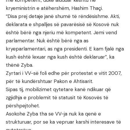
kryeministrin e atëhershëm, Hashim Thaçi.
“Disa prej detaje janë shumë të rëndësishme. Akti,
deklarata e shpalljes së pavarësisë së Kosovë nuk
është bërë nga njeriu më kompetent. Jemi vend
parlamentar. Nuk është bërë nga as
kryeparlamentari, as nga presidenti. E kam fjalë nga
kush është lexuar nga kush është deklaruar”, ka
thënë Zyba.
Zyrtari i VV-së foli edhe për protestat e vitit 2007,
për të kundërshtuar Pakon e Ahtisarit.
Sipas tij, mobilizimet qytetare kanë ndikuar që
zgjidhja e problemit të statusit të Kosovës të
përshpejtohet.
Asokohe Zyba tha se VV-ja nuk ka qenë e
strukturuar, por se ka vepruar karshi interesave të
qytetarëve.