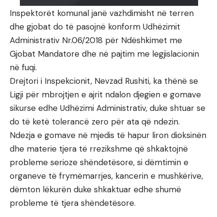
Inspektorët komunal janë vazhdimisht në terren
dhe gjobat do të pasojnë konform Udhëzimit
Administrativ Nr.06/2018 për Ndëshkimet me
Gjobat Mandatore dhe në pajtim me legjislacionin
në fuqi.
Drejtori i Inspekcionit, Nevzad Rushiti, ka thënë se
Ligji për mbrojtjen e ajrit ndalon djegien e gomave
sikurse edhe Udhëzimi Administrativ, duke shtuar se
do të ketë tolerancë zero për ata që ndezin.
Ndezja e gomave në mjedis të hapur liron dioksinën
dhe materie tjera të rrezikshme që shkaktojnë
probleme serioze shëndetësore, si dëmtimin e
organeve të frymëmarrjes, kancerin e mushkërive,
dëmton lëkurën duke shkaktuar edhe shumë
probleme të tjera shëndetësore.