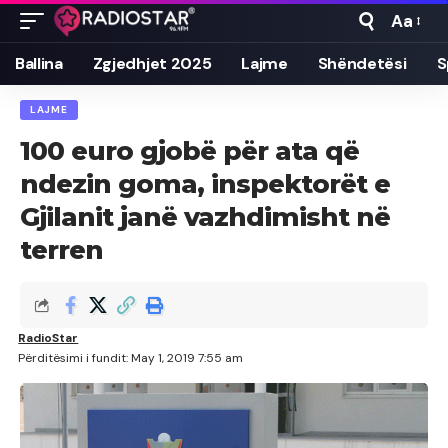
Aa
Font
Resizer
Ballina
Zgjedhjet 2025
Lajme
Shëndetësi
S
LAJME
100 euro gjobë për ata që
ndezin goma, inspektorët e
Gjilanit janë vazhdimisht në
terren
RadioStar
Përditësimi i fundit: May 1, 2019 7:55 am