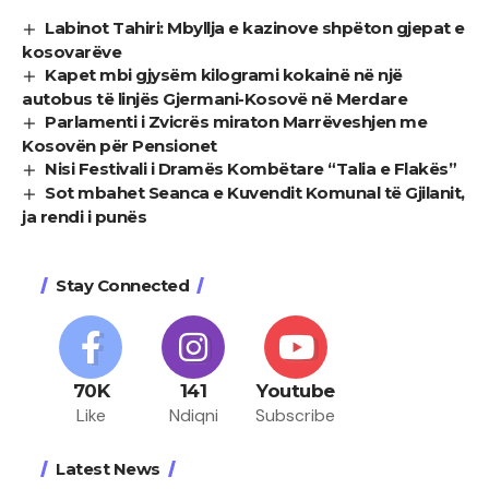
Labinot Tahiri: Mbyllja e kazinove shpëton gjepat e
kosovarëve
Kapet mbi gjysëm kilogrami kokainë në një
autobus të linjës Gjermani-Kosovë në Merdare
Parlamenti i Zvicrës miraton Marrëveshjen me
Kosovën për Pensionet
Nisi Festivali i Dramës Kombëtare “Talia e Flakës”
Sot mbahet Seanca e Kuvendit Komunal të Gjilanit,
ja rendi i punës
Stay Connected
70K
141
Youtube
Like
Ndiqni
Subscribe
Latest News