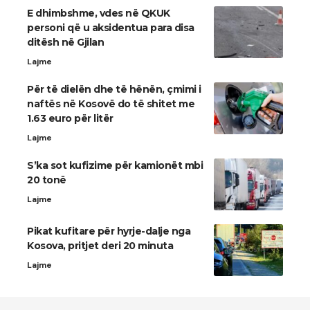
E dhimbshme, vdes në QKUK
personi që u aksidentua para disa
ditësh në Gjilan
Lajme
Për të dielën dhe të hënën, çmimi i
naftës në Kosovë do të shitet me
1.63 euro për litër
Lajme
S’ka sot kufizime për kamionët mbi
20 tonë
Lajme
Pikat kufitare për hyrje-dalje nga
Kosova, pritjet deri 20 minuta
Lajme